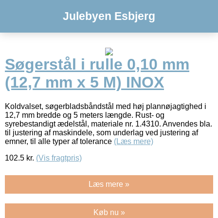
Julebyen Esbjerg
Søgerstål i rulle 0,10 mm
(12,7 mm x 5 M) INOX
Koldvalset, søgerbladsbåndstål med høj plannøjagtighed i
12,7 mm bredde og 5 meters længde. Rust- og
syrebestandigt ædelstål, materiale nr. 1.4310. Anvendes bla.
til justering af maskindele, som underlag ved justering af
emner, til alle typer af tolerance
(Læs mere)
102.5
kr.
(Vis fragtpris)
Læs mere »
Køb nu »