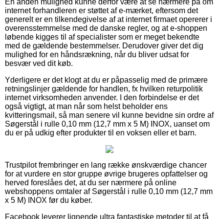
En anden mulighed kunne derfor være at se nærmere på om
internet forhandleren er støttet af e-mærket, eftersom det
generelt er en tilkendegivelse af at internet firmaet opererer i
overensstemmelse med de danske regler, og at e-shoppen
løbende kigges til af specialister som er meget bekendte
med de gældende bestemmelser. Derudover giver det dig
mulighed for en håndsrækning, når du bliver udsat for
besvær ved dit køb.
Yderligere er det klogt at du er påpasselig med de primære
retningslinjer gældende for handlen, fx hvilken returpolitik
internet virksomheden anvender. I den forbindelse er det
også vigtigt, at man når som helst beholder ens
kvitteringsmail, så man senere vil kunne bevidne sin ordre af
Søgerstål i rulle 0,10 mm (12,7 mm x 5 M) INOX, uanset om
du er på udkig efter produkter til en voksen eller et barn.
Trustpilot frembringer en lang række ønskværdige chancer
for at vurdere en stor gruppe øvrige brugeres opfattelser og
herved foreslåes det, at du ser nærmere på online
webshoppens omtaler af Søgerstål i rulle 0,10 mm (12,7 mm
x 5 M) INOX før du køber.
Facebook leverer lignende ultra fantastiske metoder til at få