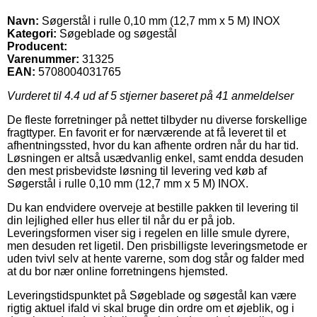
Navn:
Søgerstål i rulle 0,10 mm (12,7 mm x 5 M) INOX
Kategori:
Søgeblade og søgestål
Producent:
Varenummer:
31325
EAN:
5708004031765
Vurderet til
4.4
ud af 5 stjerner baseret på
41
anmeldelser
De fleste forretninger på nettet tilbyder nu diverse forskellige
fragttyper. En favorit er for nærværende at få leveret til et
afhentningssted, hvor du kan afhente ordren når du har tid.
Løsningen er altså usædvanlig enkel, samt endda desuden
den mest prisbevidste løsning til levering ved køb af
Søgerstål i rulle 0,10 mm (12,7 mm x 5 M) INOX.
Du kan endvidere overveje at bestille pakken til levering til
din lejlighed eller hus eller til når du er på job.
Leveringsformen viser sig i regelen en lille smule dyrere,
men desuden ret ligetil. Den prisbilligste leveringsmetode er
uden tvivl selv at hente varerne, som dog står og falder med
at du bor nær online forretningens hjemsted.
Leveringstidspunktet på Søgeblade og søgestål kan være
rigtig aktuel ifald vi skal bruge din ordre om et øjeblik, og i