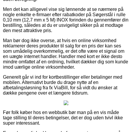
Men det kan alligevel vise sig lønnende at se nærmere på
nogle enkelte e-firmaer efter rabatkoder på Søgerstål i rulle
0,10 mm (12,7 mm x 5 M) INOX forinden du gennemfører din
bestilling, således at du er usvigeligt sikker på at modtage
den mest attraktive pris.
Man bør dog ikke overse, at hvis en online virksomhed
reklamerer deres produkter til salg for en pris der kan ses
som umådelig overkommelig, er det ofte være et signal om
en uægte internet handler. Handler med kort er ikke desto
mindre omfattet af en ordning, hvilket dækker dig som kunde
imod uærlige online virksomheder.
Generelt går vi ind for kortbestillinger eller betalinger med
mobilen. Alternativt burde du drage nytte af en
afbetalingsløsning fra fx ViaBill, for så vidt du ønsker at
dække pengene over et længere tidsrum.
Før folk køber hos en webbutik bør man på en vis måde
tage stilling til deres betingelser, det er dog uden tvivl ikke
super interessant.