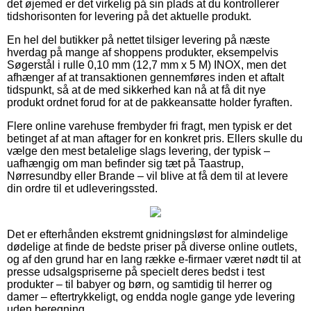
det øjemed er det virkelig på sin plads at du kontrollerer
tidshorisonten for levering på det aktuelle produkt.
En hel del butikker på nettet tilsiger levering på næste
hverdag på mange af shoppens produkter, eksempelvis
Søgerstål i rulle 0,10 mm (12,7 mm x 5 M) INOX, men det
afhænger af at transaktionen gennemføres inden et aftalt
tidspunkt, så at de med sikkerhed kan nå at få dit nye
produkt ordnet forud for at de pakkeansatte holder fyraften.
Flere online varehuse frembyder fri fragt, men typisk er det
betinget af at man aftager for en konkret pris. Ellers skulle du
vælge den mest betalelige slags levering, der typisk –
uafhængig om man befinder sig tæt på Taastrup,
Nørresundby eller Brande – vil blive at få dem til at levere
din ordre til et udleveringssted.
Det er efterhånden ekstremt gnidningsløst for almindelige
dødelige at finde de bedste priser på diverse online outlets,
og af den grund har en lang række e-firmaer været nødt til at
presse udsalgspriserne på specielt deres bedst i test
produkter – til babyer og børn, og samtidig til herrer og
damer – eftertrykkeligt, og endda nogle gange yde levering
uden beregning.