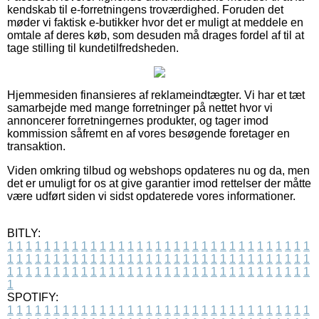
kendskab til e-forretningens troværdighed. Foruden det
møder vi faktisk e-butikker hvor det er muligt at meddele en
omtale af deres køb, som desuden må drages fordel af til at
tage stilling til kundetilfredsheden.
Hjemmesiden finansieres af reklameindtægter. Vi har et tæt
samarbejde med mange forretninger på nettet hvor vi
annoncerer forretningernes produkter, og tager imod
kommission såfremt en af vores besøgende foretager en
transaktion.
Viden omkring tilbud og webshops opdateres nu og da, men
det er umuligt for os at give garantier imod rettelser der måtte
være udført siden vi sidst opdaterede vores informationer.
BITLY:
1
1
1
1
1
1
1
1
1
1
1
1
1
1
1
1
1
1
1
1
1
1
1
1
1
1
1
1
1
1
1
1
1
1
1
1
1
1
1
1
1
1
1
1
1
1
1
1
1
1
1
1
1
1
1
1
1
1
1
1
1
1
1
1
1
1
1
1
1
1
1
1
1
1
1
1
1
1
1
1
1
1
1
1
1
1
1
1
1
1
1
1
1
1
1
1
1
1
1
1
SPOTIFY:
1
1
1
1
1
1
1
1
1
1
1
1
1
1
1
1
1
1
1
1
1
1
1
1
1
1
1
1
1
1
1
1
1