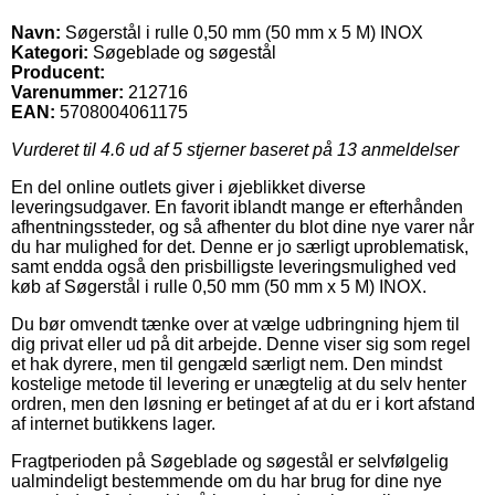
Navn:
Søgerstål i rulle 0,50 mm (50 mm x 5 M) INOX
Kategori:
Søgeblade og søgestål
Producent:
Varenummer:
212716
EAN:
5708004061175
Vurderet til
4.6
ud af 5 stjerner baseret på
13
anmeldelser
En del online outlets giver i øjeblikket diverse
leveringsudgaver. En favorit iblandt mange er efterhånden
afhentningssteder, og så afhenter du blot dine nye varer når
du har mulighed for det. Denne er jo særligt uproblematisk,
samt endda også den prisbilligste leveringsmulighed ved
køb af Søgerstål i rulle 0,50 mm (50 mm x 5 M) INOX.
Du bør omvendt tænke over at vælge udbringning hjem til
dig privat eller ud på dit arbejde. Denne viser sig som regel
et hak dyrere, men til gengæld særligt nem. Den mindst
kostelige metode til levering er unægtelig at du selv henter
ordren, men den løsning er betinget af at du er i kort afstand
af internet butikkens lager.
Fragtperioden på Søgeblade og søgestål er selvfølgelig
ualmindeligt bestemmende om du har brug for dine nye