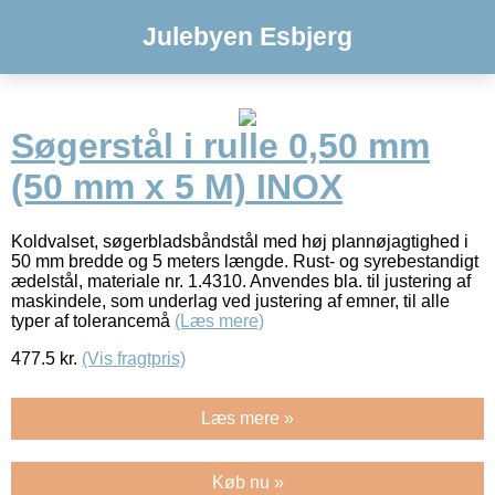
Julebyen Esbjerg
Søgerstål i rulle 0,50 mm
(50 mm x 5 M) INOX
Koldvalset, søgerbladsbåndstål med høj plannøjagtighed i
50 mm bredde og 5 meters længde. Rust- og syrebestandigt
ædelstål, materiale nr. 1.4310. Anvendes bla. til justering af
maskindele, som underlag ved justering af emner, til alle
typer af tolerancemå
(Læs mere)
477.5
kr.
(Vis fragtpris)
Læs mere »
Køb nu »