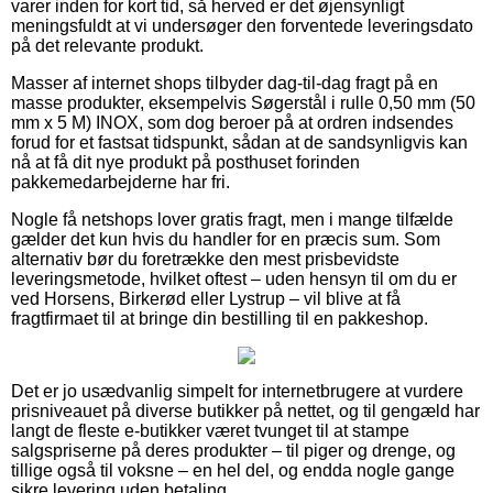
varer inden for kort tid, så herved er det øjensynligt
meningsfuldt at vi undersøger den forventede leveringsdato
på det relevante produkt.
Masser af internet shops tilbyder dag-til-dag fragt på en
masse produkter, eksempelvis Søgerstål i rulle 0,50 mm (50
mm x 5 M) INOX, som dog beroer på at ordren indsendes
forud for et fastsat tidspunkt, sådan at de sandsynligvis kan
nå at få dit nye produkt på posthuset forinden
pakkemedarbejderne har fri.
Nogle få netshops lover gratis fragt, men i mange tilfælde
gælder det kun hvis du handler for en præcis sum. Som
alternativ bør du foretrække den mest prisbevidste
leveringsmetode, hvilket oftest – uden hensyn til om du er
ved Horsens, Birkerød eller Lystrup – vil blive at få
fragtfirmaet til at bringe din bestilling til en pakkeshop.
Det er jo usædvanlig simpelt for internetbrugere at vurdere
prisniveauet på diverse butikker på nettet, og til gengæld har
langt de fleste e-butikker været tvunget til at stampe
salgspriserne på deres produkter – til piger og drenge, og
tillige også til voksne – en hel del, og endda nogle gange
sikre levering uden betaling.