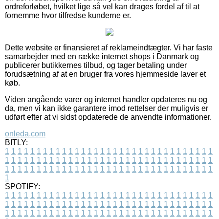
ordreforløbet, hvilket lige så vel kan drages fordel af til at
fornemme hvor tilfredse kunderne er.
Dette website er finansieret af reklameindtægter. Vi har faste
samarbejder med en række internet shops i Danmark og
publicerer butikkernes tilbud, og tager betaling under
forudsætning af at en bruger fra vores hjemmeside laver et
køb.
Viden angående varer og internet handler opdateres nu og
da, men vi kan ikke garantere imod rettelser der muligvis er
udført efter at vi sidst opdaterede de anvendte informationer.
onleda.com
BITLY:
1
1
1
1
1
1
1
1
1
1
1
1
1
1
1
1
1
1
1
1
1
1
1
1
1
1
1
1
1
1
1
1
1
1
1
1
1
1
1
1
1
1
1
1
1
1
1
1
1
1
1
1
1
1
1
1
1
1
1
1
1
1
1
1
1
1
1
1
1
1
1
1
1
1
1
1
1
1
1
1
1
1
1
1
1
1
1
1
1
1
1
1
1
1
1
1
1
1
1
1
SPOTIFY:
1
1
1
1
1
1
1
1
1
1
1
1
1
1
1
1
1
1
1
1
1
1
1
1
1
1
1
1
1
1
1
1
1
1
1
1
1
1
1
1
1
1
1
1
1
1
1
1
1
1
1
1
1
1
1
1
1
1
1
1
1
1
1
1
1
1
1
1
1
1
1
1
1
1
1
1
1
1
1
1
1
1
1
1
1
1
1
1
1
1
1
1
1
1
1
1
1
1
1