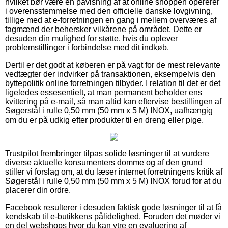
hvilket bør være en påvisning af at online shoppen opererer
i overensstemmelse med den officielle danske lovgivning,
tillige med at e-forretningen en gang i mellem overværes af
fagmænd der behersker vilkårene på området. Dette er
desuden din mulighed for støtte, hvis du oplever
problemstillinger i forbindelse med dit indkøb.
Dertil er det godt at køberen er på vagt for de mest relevante
vedtægter der indvirker på transaktionen, eksempelvis den
byttepolitik online forretningen tilbyder. I relation til det er det
ligeledes essesentielt, at man permanent beholder ens
kvittering på e-mail, så man altid kan eftervise bestillingen af
Søgerstål i rulle 0,50 mm (50 mm x 5 M) INOX, uafhængig
om du er på udkig efter produkter til en dreng eller pige.
Trustpilot frembringer tilpas solide løsninger til at vurdere
diverse aktuelle konsumenters domme og af den grund
stiller vi forslag om, at du læser internet forretningens kritik af
Søgerstål i rulle 0,50 mm (50 mm x 5 M) INOX forud for at du
placerer din ordre.
Facebook resulterer i desuden faktisk gode løsninger til at få
kendskab til e-butikkens pålidelighed. Foruden det møder vi
en del webshops hvor du kan ytre en evaluering af