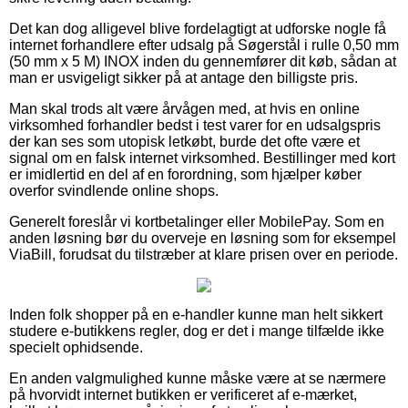
Det kan dog alligevel blive fordelagtigt at udforske nogle få
internet forhandlere efter udsalg på Søgerstål i rulle 0,50 mm
(50 mm x 5 M) INOX inden du gennemfører dit køb, sådan at
man er usvigeligt sikker på at antage den billigste pris.
Man skal trods alt være årvågen med, at hvis en online
virksomhed forhandler bedst i test varer for en udsalgspris
der kan ses som utopisk letkøbt, burde det ofte være et
signal om en falsk internet virksomhed. Bestillinger med kort
er imidlertid en del af en forordning, som hjælper køber
overfor svindlende online shops.
Generelt foreslår vi kortbetalinger eller MobilePay. Som en
anden løsning bør du overveje en løsning som for eksempel
ViaBill, forudsat du tilstræber at klare prisen over en periode.
Inden folk shopper på en e-handler kunne man helt sikkert
studere e-butikkens regler, dog er det i mange tilfælde ikke
specielt ophidsende.
En anden valgmulighed kunne måske være at se nærmere
på hvorvidt internet butikken er verificeret af e-mærket,