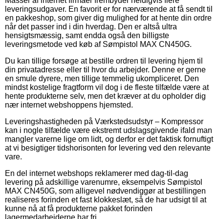
Masser af internet firmaer frembyder heldigvis flere
leveringsudgaver. En favorit er for nærværende at få sendt til
en pakkeshop, som giver dig mulighed for at hente din ordre
når det passer ind i din hverdag. Den er altså ultra
hensigtsmæssig, samt endda også den billigste
leveringsmetode ved køb af Sømpistol MAX CN450G.
Du kan tillige forsøge at bestille ordren til levering hjem til
din privatadresse eller til hvor du arbejder. Denne er gerne
en smule dyrere, men tillige temmelig ukompliceret. Den
mindst kostelige fragtform vil dog i de fleste tilfælde være at
hente produkterne selv, men det kræver at du opholder dig
nær internet webshoppens hjemsted.
Leveringshastigheden på Værkstedsudstyr – Kompressor
kan i nogle tilfælde være ekstremt udslagsgivende ifald man
mangler varerne lige om lidt, og derfor er det faktisk fornuftigt
at vi besigtiger tidshorisonten for levering ved den relevante
vare.
En del internet webshops reklamerer med dag-til-dag
levering på adskillige varenumre, eksempelvis Sømpistol
MAX CN450G, som alligevel nødvendiggør at bestillingen
realiseres forinden et fast klokkeslæt, så de har udsigt til at
kunne nå at få produkterne pakket forinden
lagermedarbejderne har fri.