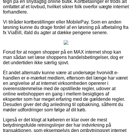
tegn på en snydagtig online butik. Kortbetalinger er trods alt
omfattet af et lovbud, hvilket sikrer folk overfor uægte internet
forhandlere.
Vi tilråder kortbestillinger eller MobilePay. Som en anden
løsning kunne du drage fordel af en løsning på afbetaling fra
fx ViaBill, ifald du agter at dække pengene senere.
Forud for at nogen shopper på en MAX internet shop kan
man sådan set læse shoppens handelsbetingelser, dog er
det undertiden ikke særlig sjovt.
Et andet alternativ kunne være at undersøge hvorvidt e-
handlen er e-mærket medlem, eftersom det længe har været
en angivelse af at internet virksomheden opererer i
overensstemmelse med de opstillede regler, udover at
online webshoppen en gang i mellem besigtiges af
eksperter som har meget erfaring med de gældende regler.
Desuden giver det dig anledning til opbakning, såfremt du
møder udfordringer som følge af dit køb.
Ligeså er det klogt at køberen er klar over de mest
betydningsfulde retningslinjer der har indvirkning på
transaktionen, som eksempelvis den ombytningsret internet