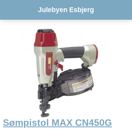
Julebyen Esbjerg
Sømpistol MAX CN450G