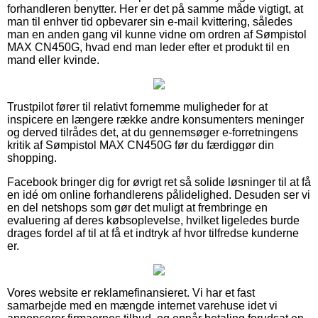
forhandleren benytter. Her er det på samme måde vigtigt, at
man til enhver tid opbevarer sin e-mail kvittering, således
man en anden gang vil kunne vidne om ordren af Sømpistol
MAX CN450G, hvad end man leder efter et produkt til en
mand eller kvinde.
Trustpilot fører til relativt fornemme muligheder for at
inspicere en længere række andre konsumenters meninger
og derved tilrådes det, at du gennemsøger e-forretningens
kritik af Sømpistol MAX CN450G før du færdiggør din
shopping.
Facebook bringer dig for øvrigt ret så solide løsninger til at få
en idé om online forhandlerens pålidelighed. Desuden ser vi
en del netshops som gør det muligt at frembringe en
evaluering af deres købsoplevelse, hvilket ligeledes burde
drages fordel af til at få et indtryk af hvor tilfredse kunderne
er.
Vores website er reklamefinansieret. Vi har et fast
samarbejde med en mængde internet varehuse idet vi