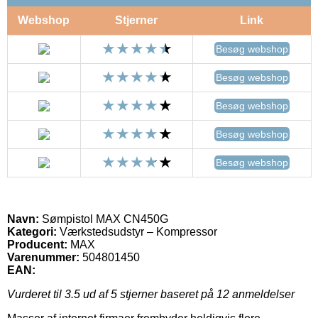
Webshop
Stjerner
Link
Besøg webshop
Besøg webshop
Besøg webshop
Besøg webshop
Besøg webshop
Navn:
Sømpistol MAX CN450G
Kategori:
Værkstedsudstyr – Kompressor
Producent:
MAX
Varenummer:
504801450
EAN:
Vurderet til
3.5
ud af 5 stjerner baseret på
12
anmeldelser