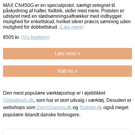
MAX CN450G er en specialpistol, særligt velegnet til
påskydning af hafter, fodblik, skifer med mere. Pistolen er
udstyret med en stødsømningsaftrækker med indbygget
mulighed for enkeltskud, hvilket sikrer præcis sømning uden
mulighed for dobbeltskud.
(Læs mere)
8505
kr.
(Vis fragtpris)
Læs mere »
Køb nu »
Den mest populære værktøjsshop er i øjeblikket
Globaltools.dk
, som har et stort udvalg i værktøj. Desuden er
webshops som
DorchDanola.dk
og
Toolster.dk
også meget
populære iblandt danske forbrugere.