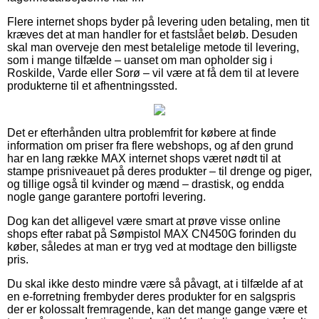
Flere internet shops byder på levering uden betaling, men tit
kræves det at man handler for et fastslået beløb. Desuden
skal man overveje den mest betalelige metode til levering,
som i mange tilfælde – uanset om man opholder sig i
Roskilde, Varde eller Sorø – vil være at få dem til at levere
produkterne til et afhentningssted.
Det er efterhånden ultra problemfrit for købere at finde
information om priser fra flere webshops, og af den grund
har en lang række MAX internet shops været nødt til at
stampe prisniveauet på deres produkter – til drenge og piger,
og tillige også til kvinder og mænd – drastisk, og endda
nogle gange garantere portofri levering.
Dog kan det alligevel være smart at prøve visse online
shops efter rabat på Sømpistol MAX CN450G forinden du
køber, således at man er tryg ved at modtage den billigste
pris.
Du skal ikke desto mindre være så påvagt, at i tilfælde af at
en e-forretning frembyder deres produkter for en salgspris
der er kolossalt fremragende, kan det mange gange være et