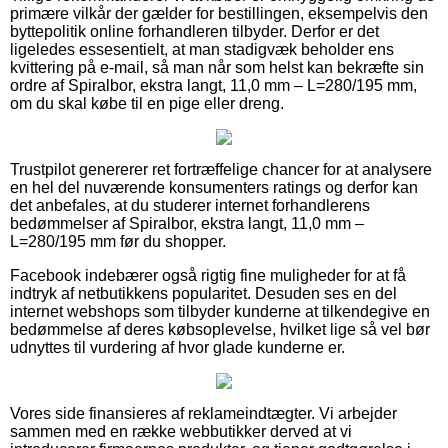
primære vilkår der gælder for bestillingen, eksempelvis den
byttepolitik online forhandleren tilbyder. Derfor er det
ligeledes essesentielt, at man stadigvæk beholder ens
kvittering på e-mail, så man når som helst kan bekræfte sin
ordre af Spiralbor, ekstra langt, 11,0 mm – L=280/195 mm,
om du skal købe til en pige eller dreng.
Trustpilot genererer ret fortræffelige chancer for at analysere
en hel del nuværende konsumenters ratings og derfor kan
det anbefales, at du studerer internet forhandlerens
bedømmelser af Spiralbor, ekstra langt, 11,0 mm –
L=280/195 mm før du shopper.
Facebook indebærer også rigtig fine muligheder for at få
indtryk af netbutikkens popularitet. Desuden ses en del
internet webshops som tilbyder kunderne at tilkendegive en
bedømmelse af deres købsoplevelse, hvilket lige så vel bør
udnyttes til vurdering af hvor glade kunderne er.
Vores side finansieres af reklameindtægter. Vi arbejder
sammen med en række webbutikker derved at vi