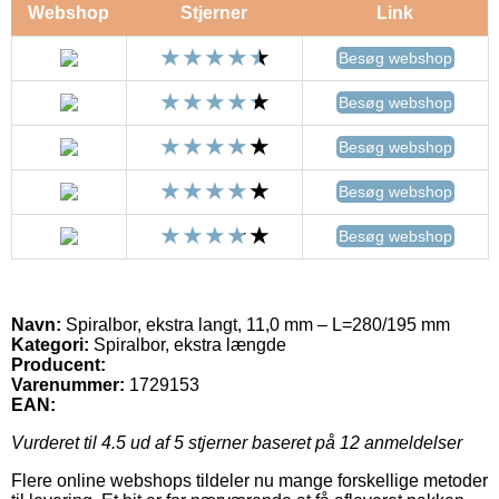
Webshop
Stjerner
Link
Besøg webshop
Besøg webshop
Besøg webshop
Besøg webshop
Besøg webshop
Navn:
Spiralbor, ekstra langt, 11,0 mm – L=280/195 mm
Kategori:
Spiralbor, ekstra længde
Producent:
Varenummer:
1729153
EAN:
Vurderet til
4.5
ud af 5 stjerner baseret på
12
anmeldelser
Flere online webshops tildeler nu mange forskellige metoder