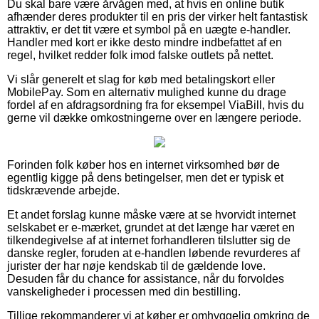
Du skal bare være årvågen med, at hvis en online butik
afhænder deres produkter til en pris der virker helt fantastisk
attraktiv, er det tit være et symbol på en uægte e-handler.
Handler med kort er ikke desto mindre indbefattet af en
regel, hvilket redder folk imod falske outlets på nettet.
Vi slår generelt et slag for køb med betalingskort eller
MobilePay. Som en alternativ mulighed kunne du drage
fordel af en afdragsordning fra for eksempel ViaBill, hvis du
gerne vil dække omkostningerne over en længere periode.
Forinden folk køber hos en internet virksomhed bør de
egentlig kigge på dens betingelser, men det er typisk et
tidskrævende arbejde.
Et andet forslag kunne måske være at se hvorvidt internet
selskabet er e-mærket, grundet at det længe har været en
tilkendegivelse af at internet forhandleren tilslutter sig de
danske regler, foruden at e-handlen løbende revurderes af
jurister der har nøje kendskab til de gældende love.
Desuden får du chance for assistance, når du forvoldes
vanskeligheder i processen med din bestilling.
Tillige rekommanderer vi at køber er omhyggelig omkring de