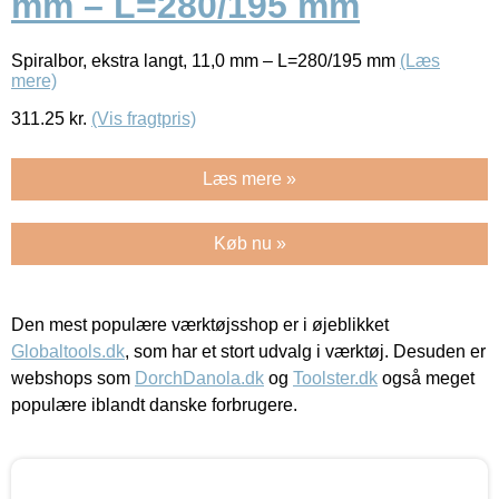
mm – L=280/195 mm
Spiralbor, ekstra langt, 11,0 mm – L=280/195 mm
(Læs
mere)
311.25
kr.
(Vis fragtpris)
Læs mere »
Køb nu »
Den mest populære værktøjsshop er i øjeblikket
Globaltools.dk
, som har et stort udvalg i værktøj. Desuden er
webshops som
DorchDanola.dk
og
Toolster.dk
også meget
populære iblandt danske forbrugere.