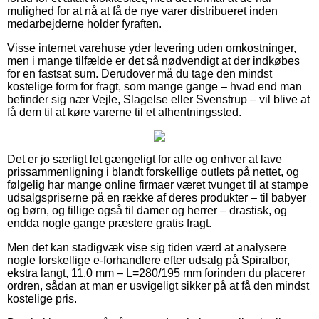
mulighed for at nå at få de nye varer distribueret inden
medarbejderne holder fyraften.
Visse internet varehuse yder levering uden omkostninger,
men i mange tilfælde er det så nødvendigt at der indkøbes
for en fastsat sum. Derudover må du tage den mindst
kostelige form for fragt, som mange gange – hvad end man
befinder sig nær Vejle, Slagelse eller Svenstrup – vil blive at
få dem til at køre varerne til et afhentningssted.
Det er jo særligt let gængeligt for alle og enhver at lave
prissammenligning i blandt forskellige outlets på nettet, og
følgelig har mange online firmaer været tvunget til at stampe
udsalgspriserne på en række af deres produkter – til babyer
og børn, og tillige også til damer og herrer – drastisk, og
endda nogle gange præstere gratis fragt.
Men det kan stadigvæk vise sig tiden værd at analysere
nogle forskellige e-forhandlere efter udsalg på Spiralbor,
ekstra langt, 11,0 mm – L=280/195 mm forinden du placerer
ordren, sådan at man er usvigeligt sikker på at få den mindst
kostelige pris.