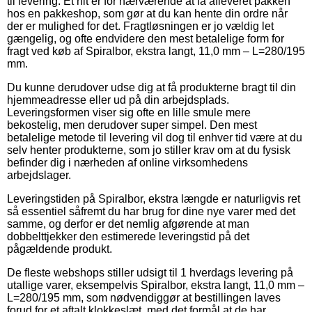
til levering. Et hit er for nærværende at få afleveret pakken
hos en pakkeshop, som gør at du kan hente din ordre når
der er mulighed for det. Fragtløsningen er jo vældig let
gængelig, og ofte endvidere den mest betalelige form for
fragt ved køb af Spiralbor, ekstra langt, 11,0 mm – L=280/195
mm.
Du kunne derudover udse dig at få produkterne bragt til din
hjemmeadresse eller ud på din arbejdsplads.
Leveringsformen viser sig ofte en lille smule mere
bekostelig, men derudover super simpel. Den mest
betalelige metode til levering vil dog til enhver tid være at du
selv henter produkterne, som jo stiller krav om at du fysisk
befinder dig i nærheden af online virksomhedens
arbejdslager.
Leveringstiden på Spiralbor, ekstra længde er naturligvis ret
så essentiel såfremt du har brug for dine nye varer med det
samme, og derfor er det nemlig afgørende at man
dobbelttjekker den estimerede leveringstid på det
pågældende produkt.
De fleste webshops stiller udsigt til 1 hverdags levering på
utallige varer, eksempelvis Spiralbor, ekstra langt, 11,0 mm –
L=280/195 mm, som nødvendiggør at bestillingen laves
forud for et aftalt klokkeslæt, med det formål at de har