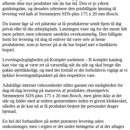
afhente dine nye produkter når du har tid. Den er jo yderst
gnidningsløs, og desuden ydermere den prisbilligste løsning til
levering ved køb af Stemmejern SDS-plus 175 x 20 mm Bosch.
Du kunne lige så vel påtænke at få produkterne sendt hjem til dig
privat eller til din arbejdsplads. Løsningen viser sig for det meste lidt
mere pebret, men ydermere særdeles overkommelig. Den billigste
form for levering vil dog til enhver tid være selv at hente
produkterne, som jo beroer på at du har bopæl nær e-butikkens
bopæl.
Leveringsdygtigheden på Komplet sortiment – B komplet katalog
kan vise sig at være ret så væsentlig når du står og skal bruge din
pakke øjeblikkeligt, og med det formål er det forholdsvis vigtigt at vi
tjekker leveringstidspunktet på den respektive vare.
Adskillige internet virksomheder stiller garanti om muligheden for
dag-til-dag levering på massevis af produkter, eksempelvis
Stemmejern SDS-plus 175 x 20 mm Bosch, men glem ikke at det
står og falder med at ordren gennemføres inden et givent klokkeslæt,
således at de kan nå at få produktet betjent før personalet drager
hjemad.
En hel del forhandlere på nettet præsterer levering uden
omkostninger, men i reglen er det under betingelse af at der aftages