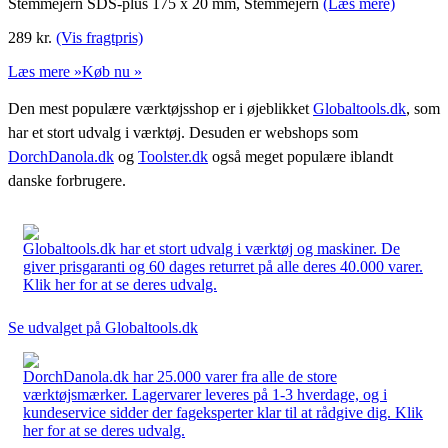
Stemmejern SDS-plus 175 x 20 mm, Stemmejern
(Læs mere)
289
kr.
(Vis fragtpris)
Læs mere »
Køb nu »
Den mest populære værktøjsshop er i øjeblikket
Globaltools.dk
, som
har et stort udvalg i værktøj. Desuden er webshops som
DorchDanola.dk
og
Toolster.dk
også meget populære iblandt
danske forbrugere.
Globaltools.dk har et stort udvalg i værktøj og maskiner. De
giver prisgaranti og 60 dages returret på alle deres 40.000 varer.
Klik her for at se deres udvalg.
Se udvalget på Globaltools.dk
DorchDanola.dk har 25.000 varer fra alle de store
værktøjsmærker. Lagervarer leveres på 1-3 hverdage, og i
kundeservice sidder der fageksperter klar til at rådgive dig. Klik
her for at se deres udvalg.