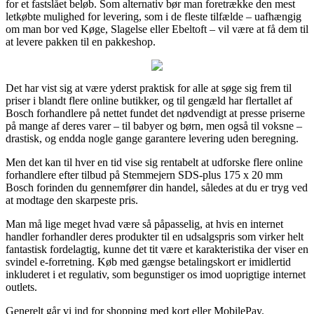
for et fastslået beløb. Som alternativ bør man foretrække den mest
letkøbte mulighed for levering, som i de fleste tilfælde – uafhængig
om man bor ved Køge, Slagelse eller Ebeltoft – vil være at få dem til
at levere pakken til en pakkeshop.
Det har vist sig at være yderst praktisk for alle at søge sig frem til
priser i blandt flere online butikker, og til gengæld har flertallet af
Bosch forhandlere på nettet fundet det nødvendigt at presse priserne
på mange af deres varer – til babyer og børn, men også til voksne –
drastisk, og endda nogle gange garantere levering uden beregning.
Men det kan til hver en tid vise sig rentabelt at udforske flere online
forhandlere efter tilbud på Stemmejern SDS-plus 175 x 20 mm
Bosch forinden du gennemfører din handel, således at du er tryg ved
at modtage den skarpeste pris.
Man må lige meget hvad være så påpasselig, at hvis en internet
handler forhandler deres produkter til en udsalgspris som virker helt
fantastisk fordelagtig, kunne det tit være et karakteristika der viser en
svindel e-forretning. Køb med gængse betalingskort er imidlertid
inkluderet i et regulativ, som begunstiger os imod uoprigtige internet
outlets.
Generelt går vi ind for shopping med kort eller MobilePay.