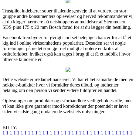
Trustpilot indebærer super tiltalende genveje til at vurdere en stor
gruppe andre konsumenters oplevelser og herved rekommanderer vi,
at du kigger nærmere på netshoppens anmeldelser af Stemmejern
SDS-plus 175 x 20 mm Bosch forud for at du lægger din bestilling.
Facebook frembyder for øvrigt stort set belejlige chancer for at få et
kig ind i online virksomhedens popularitet. Desuden ser vi nogle
forretninger på nettet som gør det muligt at notere en kritik af
ordreforløbet, hvilket også kan tages i brug til at få et indblik i hvor
tilfredse kunderne er.
Dette website er reklamefinansieret. Vi har et tæt samarbejde med en
række e-butikker hvor vi formidler deres tilbud, og indhenter
betaling om den person vi sender videre fuldfører en handel.
Oplysninger om produkter og e-forhandlere vedligeholdes ofte, men
vi kan ikke give garantier imod korrektioner der potentielt er lavet
siden vi sidste gang opdaterede websitets oplysninger.
BITLY:
1
1
1
1
1
1
1
1
1
1
1
1
1
1
1
1
1
1
1
1
1
1
1
1
1
1
1
1
1
1
1
1
1
1
1
1