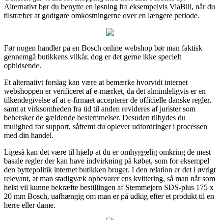
Alternativt bør du benytte en løsning fra eksempelvis ViaBill, når du
tilstræber at godtgøre omkostningerne over en længere periode.
Før nogen handler på en Bosch online webshop bør man faktisk
gennemgå butikkens vilkår, dog er det gerne ikke specielt
ophidsende.
Et alternativt forslag kan være at bemærke hvorvidt internet
webshoppen er verificeret af e-mærket, da det almindeligvis er en
tilkendegivelse af at e-firmaet accepterer de officielle danske regler,
samt at virksomheden fra tid til anden revideres af jurister som
behersker de gældende bestemmelser. Desuden tilbydes du
mulighed for support, såfremt du oplever udfordringer i processen
med din handel.
Ligeså kan det være til hjælp at du er omhyggelig omkring de mest
basale regler der kan have indvirkning på købet, som for eksempel
den byttepolitik internet butikken bruger. I den relation er det i øvrigt
relevant, at man stadigvæk opbevarer ens kvittering, så man når som
helst vil kunne bekræfte bestillingen af Stemmejern SDS-plus 175 x
20 mm Bosch, uafhængig om man er på udkig efter et produkt til en
herre eller dame.