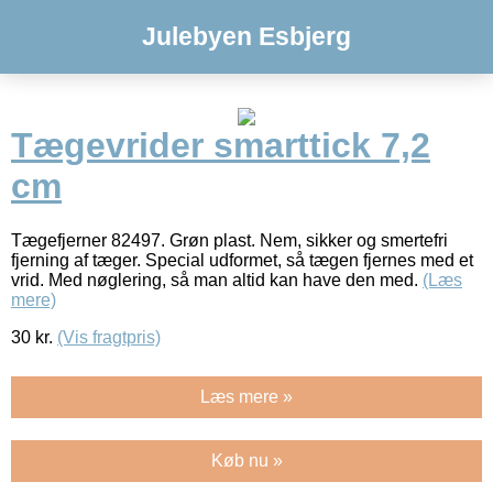
Julebyen Esbjerg
Tægevrider smarttick 7,2
cm
Tægefjerner 82497. Grøn plast. Nem, sikker og smertefri
fjerning af tæger. Special udformet, så tægen fjernes med et
vrid. Med nøglering, så man altid kan have den med.
(Læs
mere)
30
kr.
(Vis fragtpris)
Læs mere »
Køb nu »