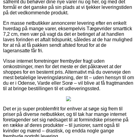
såfremt du behøver dine nye varer nu og her, og med det
formål er det ganske på sin plads at vi tjekker leveringstiden
på det vedkommende produkt.
En masse netbutikker annoncerer levering efter en enkelt
hverdag på mange varer, eksempelvis Tægevrider smarttick
7,2 cm, men vær på vagt da det er betinget af at handlen
laves forinden et aftalt tidspunkt, således at de har mulighed
for at nå at få pakken sendt afsted forud for at de
lageransatte får fri.
Visse internet forretninger frembyder fragt uden
omkostninger, men for det meste er det påkrævet at der
shoppes for en bestemt pris. Alternativt må du overveje den
mest betalelige leveringsløsning, der tit – uden hensyn til om
du er i Odense, Varde eller Sorø – vil blive at få fragtmanden
til at bringe bestillingen til et udleveringssted.
Det er jo super problemfrit for enhver at søge sig frem til
priser på diverse netbutikker, og til tak har mange internet
foretagender set sig nødsaget til at formindske priserne på
en række af deres produkter – til juniorer, samt også til
kvinder og mænd – drastisk, og endda nogle gange
frembyde portofri levering.