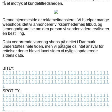
få et indtryk af kundetilfredsheden.
Denne hjemmeside er reklamefinansieret. Vi hjælper mange
webshops idet vi annoncerer virksomhedernes tilbud, og
tjener godtgørelse om den person vi sender videre realiserer
en bestilling.
Data vedrørende varer og shops på nettet i Danmark
understøttes hele tiden, men vi påtager os intet ansvar for
rettelser der er blevet lavet siden vi nyligst opdaterede
sidens data.
BITLY:
1
1
1
1
1
1
1
1
1
1
1
1
1
1
1
1
1
1
1
1
1
1
1
1
1
1
1
1
1
1
1
1
1
1
1
1
1
1
1
1
1
1
1
1
1
1
1
1
1
1
1
1
1
1
1
1
1
1
1
1
1
1
1
1
1
1
1
1
1
1
1
1
1
1
1
1
1
1
1
1
1
1
1
1
1
1
1
1
1
1
1
1
1
1
1
1
1
1
1
1
SPOTIFY:
1
1
1
1
1
1
1
1
1
1
1
1
1
1
1
1
1
1
1
1
1
1
1
1
1
1
1
1
1
1
1
1
1
1
1
1
1
1
1
1
1
1
1
1
1
1
1
1
1
1
1
1
1
1
1
1
1
1
1
1
1
1
1
1
1
1
1
1
1
1
1
1
1
1
1
1
1
1
1
1
1
1
1
1
1
1
1
1
1
1
1
1
1
1
1
1
1
1
1
1