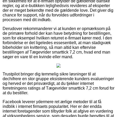
en sikkerhed for at e-firmaet opfylder de gældende danske
regler, og at e-butikken lejlighedsvis revideres af eksperter
der er meget bekendte med de gældende love. Det giver dig
chance for support, når du forvoldes udfordringer i
processen med dit indkøb.
Derudover rekommanderer vi at kunden er opmærksom på
de primære forhold der kan have betydning for bestillingen,
som for eksempel hvilken returret e-firmaet kører med. I den
forbindelse er det ligeledes essesentielt, at man stadigvæk
bibeholder sin kvittering, så man altid kan eftervise
bestillingen af Tægevrider smarttick 7,2 cm, hvad end man
søger en vare til en kvinde eller mand.
Trustpilot bringer dig temmelig sikre løsninger til at
dechifrere en stor gruppe eksisterende kunders evalueringer
og herved er det prisværdigt, at du tjekker internet
forretningens ratings af Tægevrider smarttick 7,2 cm forud for
at du bestiller.
Facebook leverer ydermere ret ærlige metoder til at få
indblik i internet firmaets popularitet. Her er der endda
internet foretagender som tilbyder folk at afgive en vurdering
af virksomhedens service, som desuden burde benyttes til at