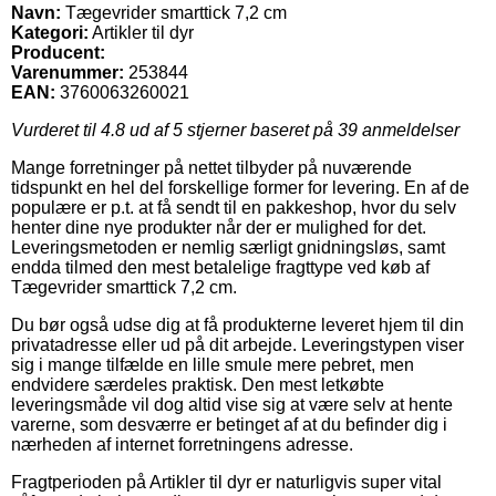
Navn:
Tægevrider smarttick 7,2 cm
Kategori:
Artikler til dyr
Producent:
Varenummer:
253844
EAN:
3760063260021
Vurderet til
4.8
ud af 5 stjerner baseret på
39
anmeldelser
Mange forretninger på nettet tilbyder på nuværende
tidspunkt en hel del forskellige former for levering. En af de
populære er p.t. at få sendt til en pakkeshop, hvor du selv
henter dine nye produkter når der er mulighed for det.
Leveringsmetoden er nemlig særligt gnidningsløs, samt
endda tilmed den mest betalelige fragttype ved køb af
Tægevrider smarttick 7,2 cm.
Du bør også udse dig at få produkterne leveret hjem til din
privatadresse eller ud på dit arbejde. Leveringstypen viser
sig i mange tilfælde en lille smule mere pebret, men
endvidere særdeles praktisk. Den mest letkøbte
leveringsmåde vil dog altid vise sig at være selv at hente
varerne, som desværre er betinget af at du befinder dig i
nærheden af internet forretningens adresse.
Fragtperioden på Artikler til dyr er naturligvis super vital