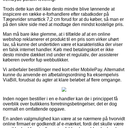
Trods dette kan det ikke desto mindre blive lønnende at
inspicere en række e-forhandlere efter rabatkoder på
Tægevrider smarttick 7,2 cm forud for at du køber, så man er
på den sikre side med at modtage den mindst kostelige pris.
Man må bare ikke glemme, at i tilfælde af at en online
webshop reklamerer et produkt til en pris som virker uhørt
lav, så kunne det undertiden være et karakteristika der viser
en falsk internet handler. Køb med betalingskort er ikke
desto mindre dækket ind under et regulativ, der assisterer
køberen overfor fup webbutikker.
Vi anbefaler bestillinger med kort eller MobilePay. Alternativt
kunne du anvende en afbetalingsordning fra eksempelvis
ViaBill, forudsat du agter at klare beløbet af flere omgange.
Inden nogen bestiller i en e-handler kan de i princippet få
overblik over butikkens forretningsbetingelser, det er dog
normalt en omfattende opgave.
En anden valgmulighed kan være at se nærmere på hvorvidt
online firmaet er godkendt af e-mærket, fordi det skulle være