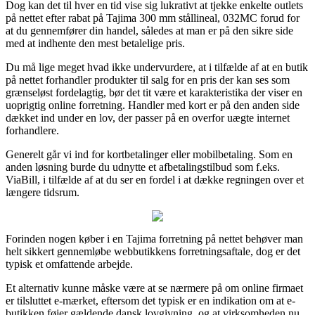
Dog kan det til hver en tid vise sig lukrativt at tjekke enkelte outlets
på nettet efter rabat på Tajima 300 mm stållineal, 032MC forud for
at du gennemfører din handel, således at man er på den sikre side
med at indhente den mest betalelige pris.
Du må lige meget hvad ikke undervurdere, at i tilfælde af at en butik
på nettet forhandler produkter til salg for en pris der kan ses som
grænseløst fordelagtig, bør det tit være et karakteristika der viser en
uoprigtig online forretning. Handler med kort er på den anden side
dækket ind under en lov, der passer på en overfor uægte internet
forhandlere.
Generelt går vi ind for kortbetalinger eller mobilbetaling. Som en
anden løsning burde du udnytte et afbetalingstilbud som f.eks.
ViaBill, i tilfælde af at du ser en fordel i at dække regningen over et
længere tidsrum.
Forinden nogen køber i en Tajima forretning på nettet behøver man
helt sikkert gennemløbe webbutikkens forretningsaftale, dog er det
typisk et omfattende arbejde.
Et alternativ kunne måske være at se nærmere på om online firmaet
er tilsluttet e-mærket, eftersom det typisk er en indikation om at e-
butikken føjer gældende dansk lovgivning, og at virksomheden nu