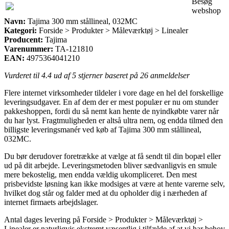
Besøg
webshop
Navn:
Tajima 300 mm stållineal, 032MC
Kategori:
Forside > Produkter > Måleværktøj > Linealer
Producent:
Tajima
Varenummer:
TA-121810
EAN:
4975364041210
Vurderet til
4.4
ud af 5 stjerner baseret på
26
anmeldelser
Flere internet virksomheder tildeler i vore dage en hel del forskellige
leveringsudgaver. En af dem der er mest populær er nu om stunder
pakkeshoppen, fordi du så nemt kan hente de nyindkøbte varer når
du har lyst. Fragtmuligheden er altså ultra nem, og endda tilmed den
billigste leveringsmanér ved køb af Tajima 300 mm stållineal,
032MC.
Du bør derudover foretrække at vælge at få sendt til din bopæl eller
ud på dit arbejde. Leveringsmetoden bliver sædvanligvis en smule
mere bekostelig, men endda vældig ukompliceret. Den mest
prisbevidste løsning kan ikke modsiges at være at hente varerne selv,
hvilket dog står og falder med at du opholder dig i nærheden af
internet firmaets arbejdslager.
Antal dages levering på Forside > Produkter > Måleværktøj >
Linealer er naturligvis ekstremt væsentlig i tilfælde af at vi har behov