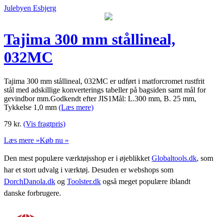
Julebyen Esbjerg
Tajima 300 mm stållineal,
032MC
Tajima 300 mm stållineal, 032MC er udført i matforcromet rustfrit
stål med adskillige konverterings tabeller på bagsiden samt mål for
gevindbor mm.Godkendt efter JIS1Mål: L.300 mm, B. 25 mm,
Tykkelse 1,0 mm
(Læs mere)
79
kr.
(Vis fragtpris)
Læs mere »
Køb nu »
Den mest populære værktøjsshop er i øjeblikket
Globaltools.dk
, som
har et stort udvalg i værktøj. Desuden er webshops som
DorchDanola.dk
og
Toolster.dk
også meget populære iblandt
danske forbrugere.