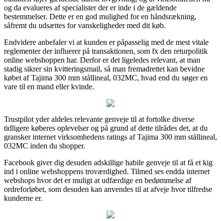
og da evalueres af specialister der er inde i de gældende
bestemmelser. Dette er en god mulighed for en håndsrækning,
såfremt du udsættes for vanskeligheder med dit køb.
Endvidere anbefaler vi at kunden er påpasselig med de mest vitale
reglementer der influerer på transaktionen, som fx den returpolitik
online webshoppen har. Derfor er det ligeledes relevant, at man
stadig sikrer sin kvitteringsmail, så man fremadrettet kan bevidne
købet af Tajima 300 mm stållineal, 032MC, hvad end du søger en
vare til en mand eller kvinde.
Trustpilot yder aldeles relevante genveje til at fortolke diverse
tidligere køberes oplevelser og på grund af dette tilrådes det, at du
gransker internet virksomhedens ratings af Tajima 300 mm stållineal,
032MC inden du shopper.
Facebook giver dig desuden adskillige habile genveje til at få et kig
ind i online webshoppens troværdighed. Tilmed ses endda internet
webshops hvor det er muligt at udfærdige en bedømmelse af
ordreforløbet, som desuden kan anvendes til at afveje hvor tilfredse
kunderne er.