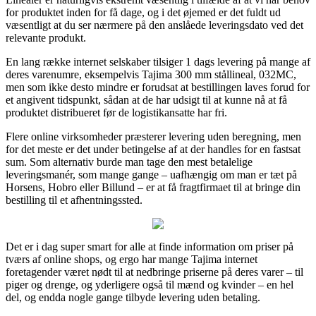
for produktet inden for få dage, og i det øjemed er det fuldt ud
væsentligt at du ser nærmere på den anslåede leveringsdato ved det
relevante produkt.
En lang række internet selskaber tilsiger 1 dags levering på mange af
deres varenumre, eksempelvis Tajima 300 mm stållineal, 032MC,
men som ikke desto mindre er forudsat at bestillingen laves forud for
et angivent tidspunkt, sådan at de har udsigt til at kunne nå at få
produktet distribueret før de logistikansatte har fri.
Flere online virksomheder præsterer levering uden beregning, men
for det meste er det under betingelse af at der handles for en fastsat
sum. Som alternativ burde man tage den mest betalelige
leveringsmanér, som mange gange – uafhængig om man er tæt på
Horsens, Hobro eller Billund – er at få fragtfirmaet til at bringe din
bestilling til et afhentningssted.
Det er i dag super smart for alle at finde information om priser på
tværs af online shops, og ergo har mange Tajima internet
foretagender været nødt til at nedbringe priserne på deres varer – til
piger og drenge, og yderligere også til mænd og kvinder – en hel
del, og endda nogle gange tilbyde levering uden betaling.