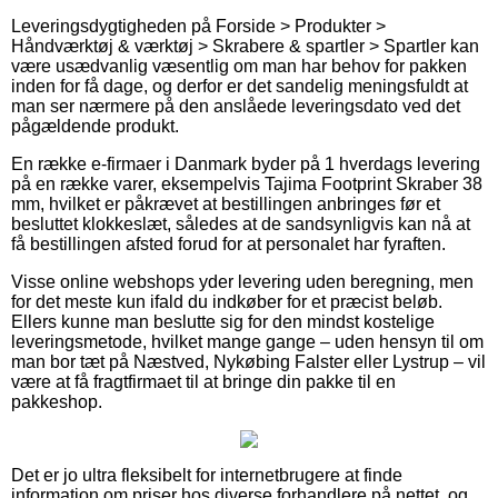
Leveringsdygtigheden på Forside > Produkter >
Håndværktøj & værktøj > Skrabere & spartler > Spartler kan
være usædvanlig væsentlig om man har behov for pakken
inden for få dage, og derfor er det sandelig meningsfuldt at
man ser nærmere på den anslåede leveringsdato ved det
pågældende produkt.
En række e-firmaer i Danmark byder på 1 hverdags levering
på en række varer, eksempelvis Tajima Footprint Skraber 38
mm, hvilket er påkrævet at bestillingen anbringes før et
besluttet klokkeslæt, således at de sandsynligvis kan nå at
få bestillingen afsted forud for at personalet har fyraften.
Visse online webshops yder levering uden beregning, men
for det meste kun ifald du indkøber for et præcist beløb.
Ellers kunne man beslutte sig for den mindst kostelige
leveringsmetode, hvilket mange gange – uden hensyn til om
man bor tæt på Næstved, Nykøbing Falster eller Lystrup – vil
være at få fragtfirmaet til at bringe din pakke til en
pakkeshop.
Det er jo ultra fleksibelt for internetbrugere at finde
information om priser hos diverse forhandlere på nettet, og