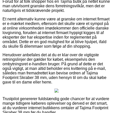
Forud for at folk shopper hos en Tajima butik på nettet kunne
man utvivlsomt granske dens forretningsvilkår, men det er
naturligvis et tidskrævende projekt.
Et nemt alternativ kunne være at granske om internet firmaet
er e-mærket medlem, eftersom det skulle være et sympol på
at online virksomheden imødekommer den officielle danske
lovgivning, foruden at internet firmaet hyppigt kigges til af
eksperter der har ekspertise inden for reglementet på
området. Dette er en god mulighed for at blive hjulpet, ifald
du skulle få dilemmaer som følge af din shopping.
Herudover anbefales det at du er klar over de vigtigste
retningslinjer der gælder for købet, eksempelvis den
ombytningsret e-handlen bruger. På grund af dette er det
også vigtigt, at man altid beholder ens kvittering på e-mail,
således man fremadrettet kan bevise ordren af Tajima
Footprint Skraber 38 mm, uden hensyn til om du skal købe
gave til en dame eller herre.
Trustpilot genererer fuldstændig gode chancer for at vurdere
mange tidligere køberes oplevelser og derved er det smart,
at du vurderer internet butikkens omtaler af Tajima Footprint
Skraber 38 mm før du handler.