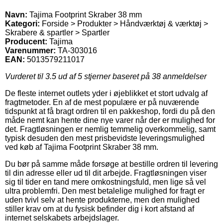
Navn:
Tajima Footprint Skraber 38 mm
Kategori:
Forside > Produkter > Håndværktøj & værktøj >
Skrabere & spartler > Spartler
Producent:
Tajima
Varenummer:
TA-303016
EAN:
5013579211017
Vurderet til
3.5
ud af 5 stjerner baseret på
38
anmeldelser
De fleste internet outlets yder i øjeblikket et stort udvalg af
fragtmetoder. En af de mest populære er på nuværende
tidspunkt at få bragt ordren til en pakkeshop, fordi du på den
måde nemt kan hente dine nye varer når der er mulighed for
det. Fragtløsningen er nemlig temmelig overkommelig, samt
typisk desuden den mest prisbevidste leveringsmulighed
ved køb af Tajima Footprint Skraber 38 mm.
Du bør på samme måde forsøge at bestille ordren til levering
til din adresse eller ud til dit arbejde. Fragtløsningen viser
sig til tider en tand mere omkostningsfuld, men lige så vel
ultra problemfri. Den mest betalelige mulighed for fragt er
uden tvivl selv at hente produkterne, men den mulighed
stiller krav om at du fysisk befinder dig i kort afstand af
internet selskabets arbejdslager.