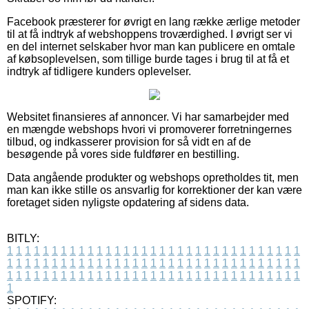
Facebook præsterer for øvrigt en lang række ærlige metoder
til at få indtryk af webshoppens troværdighed. I øvrigt ser vi
en del internet selskaber hvor man kan publicere en omtale
af købsoplevelsen, som tillige burde tages i brug til at få et
indtryk af tidligere kunders oplevelser.
Websitet finansieres af annoncer. Vi har samarbejder med
en mængde webshops hvori vi promoverer forretningernes
tilbud, og indkasserer provision for så vidt en af de
besøgende på vores side fuldfører en bestilling.
Data angående produkter og webshops opretholdes tit, men
man kan ikke stille os ansvarlig for korrektioner der kan være
foretaget siden nyligste opdatering af sidens data.
BITLY:
1
1
1
1
1
1
1
1
1
1
1
1
1
1
1
1
1
1
1
1
1
1
1
1
1
1
1
1
1
1
1
1
1
1
1
1
1
1
1
1
1
1
1
1
1
1
1
1
1
1
1
1
1
1
1
1
1
1
1
1
1
1
1
1
1
1
1
1
1
1
1
1
1
1
1
1
1
1
1
1
1
1
1
1
1
1
1
1
1
1
1
1
1
1
1
1
1
1
1
1
SPOTIFY: