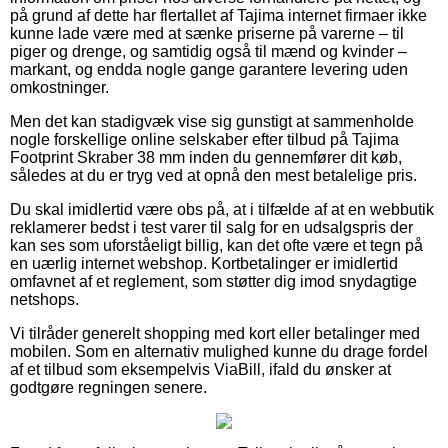
på grund af dette har flertallet af Tajima internet firmaer ikke
kunne lade være med at sænke priserne på varerne – til
piger og drenge, og samtidig også til mænd og kvinder –
markant, og endda nogle gange garantere levering uden
omkostninger.
Men det kan stadigvæk vise sig gunstigt at sammenholde
nogle forskellige online selskaber efter tilbud på Tajima
Footprint Skraber 38 mm inden du gennemfører dit køb,
således at du er tryg ved at opnå den mest betalelige pris.
Du skal imidlertid være obs på, at i tilfælde af at en webbutik
reklamerer bedst i test varer til salg for en udsalgspris der
kan ses som uforståeligt billig, kan det ofte være et tegn på
en uærlig internet webshop. Kortbetalinger er imidlertid
omfavnet af et reglement, som støtter dig imod snydagtige
netshops.
Vi tilråder generelt shopping med kort eller betalinger med
mobilen. Som en alternativ mulighed kunne du drage fordel
af et tilbud som eksempelvis ViaBill, ifald du ønsker at
godtgøre regningen senere.