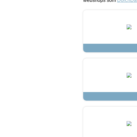
webshops som
DorchDa