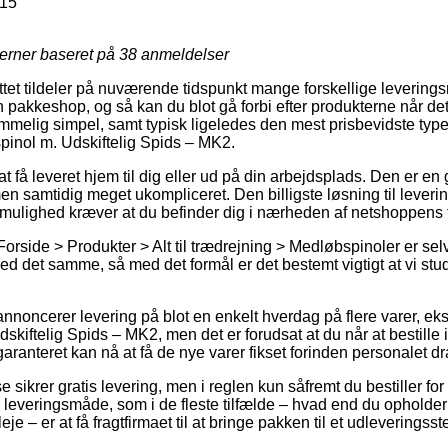
15
jerner baseret på
38
anmeldelser
ttet tildeler på nuværende tidspunkt mange forskellige leverings
 en pakkeshop, og så kan du blot gå forbi efter produkterne når de
mmelig simpel, samt typisk ligeledes den mest prisbevidste type
inol m. Udskiftelig Spids – MK2.
t få leveret hjem til dig eller ud på din arbejdsplads. Den er e
n samtidig meget ukompliceret. Den billigste løsning til leverin
ulighed kræver at du befinder dig i nærheden af netshoppens t
orside > Produkter > Alt til trædrejning > Medløbspinoler er sel
d det samme, så med det formål er det bestemt vigtigt at vi stud
annoncerer levering på blot en enkelt hverdag på flere varer, e
kiftelig Spids – MK2, men det er forudsat at du når at bestille 
garanteret kan nå at få de nye varer fikset forinden personalet d
 sikrer gratis levering, men i reglen kun såfremt du bestiller for
te leveringsmåde, som i de fleste tilfælde – hvad end du opholde
eje – er at få fragtfirmaet til at bringe pakken til et udleveringsst