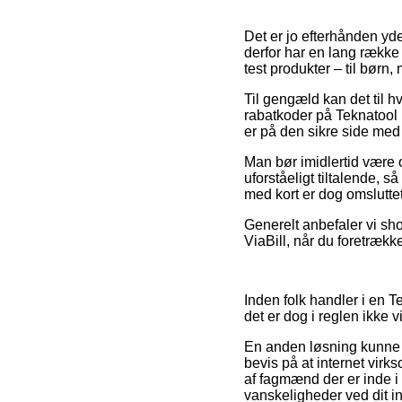
Det er jo efterhånden yde
derfor har en lang række 
test produkter – til børn
Til gengæld kan det til 
rabatkoder på Teknatool
er på den sikre side med 
Man bør imidlertid være o
uforståeligt tiltalende, s
med kort er dog omsluttet
Generelt anbefaler vi sh
ViaBill, når du foretrækk
Inden folk handler i en T
det er dog i reglen ikke
En anden løsning kunne d
bevis på at internet virk
af fagmænd der er inde i 
vanskeligheder ved dit i