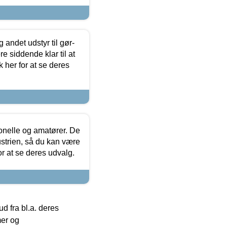
 andet udstyr til gør-
 siddende klar til at
 her for at se deres
ionelle og amatører. De
strien, så du kan være
or at se deres udvalg.
 fra bl.a. deres
mer og