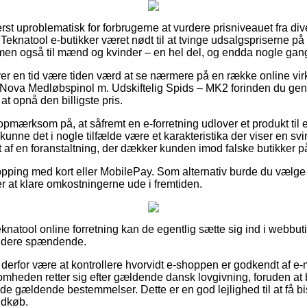
rst uproblematisk for forbrugerne at vurdere prisniveauet fra div
Teknatool e-butikker været nødt til at tvinge udsalgspriserne på 
, men også til mænd og kvinder – en hel del, og endda nogle gang
hver en tid være tiden værd at se nærmere på en række online vi
 Nova Medløbspinol m. Udskiftelig Spids – MK2 forinden du gen
at opnå den billigste pris.
pmærksom på, at såfremt en e-forretning udlover et produkt til e
å kunne det i nogle tilfælde være et karakteristika der viser en svi
 af en foranstaltning, der dækker kunden imod falske butikker på
opping med kort eller MobilePay. Som alternativ burde du vælge 
er at klare omkostningerne ude i fremtiden.
eknatool online forretning kan de egentlig sætte sig ind i webbuti
 videre spændende.
erfor være at kontrollere hvorvidt e-shoppen er godkendt af e-m
somheden retter sig efter gældende dansk lovgivning, foruden at 
de gældende bestemmelser. Dette er en god lejlighed til at få bi
ndkøb.