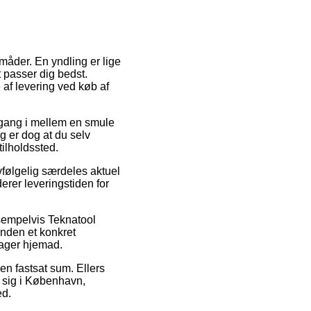
måder. En yndling er lige
t passer dig bedst.
 af levering ved køb af
n gang i mellem en smule
g er dog at du selv
ilholdssted.
vfølgelig særdeles aktuel
erer leveringstiden for
ksempelvis Teknatool
inden et konkret
rager hjemad.
 en fastsat sum. Ellers
r sig i København,
ed.