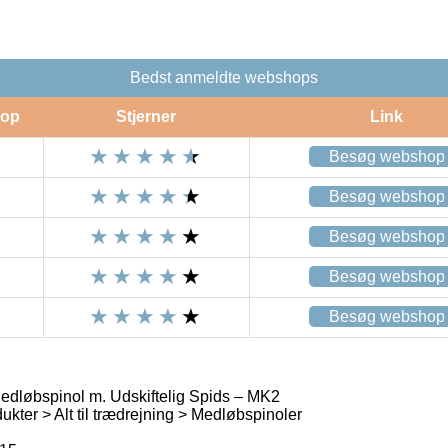
Bedst anmeldte webshops
op
Stjerner
Link
Besøg webshop
Besøg webshop
Besøg webshop
Besøg webshop
Besøg webshop
dløbspinol m. Udskiftelig Spids – MK2
kter > Alt til trædrejning > Medløbspinoler