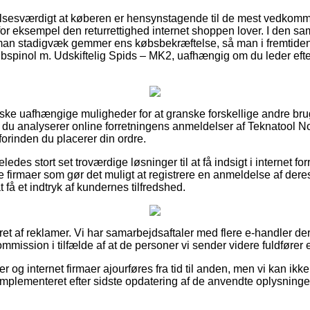
lsesværdigt at køberen er hensynstagende til de mest vedkomme
for eksempel den returrettighed internet shoppen lover. I den 
man stadigvæk gemmer ens købsbekræftelse, så man i fremtide
spinol m. Udskiftelig Spids – MK2, uafhængig om du leder efte
anske uafhængige muligheder for at granske forskellige andre bru
at du analyserer online forretningens anmeldelser af Teknatool 
orinden du placerer din ordre.
edes stort set troværdige løsninger til at få indsigt i internet for
ine firmaer som gør det muligt at registrere en anmeldelse af der
 få et indtryk af kundernes tilfredshed.
ret af reklamer. Vi har samarbejdsaftaler med flere e-handler de
ommission i tilfælde af at de personer vi sender videre fuldfører 
og internet firmaer ajourføres fra tid til anden, men vi kan ikk
 implementeret efter sidste opdatering af de anvendte oplysninge