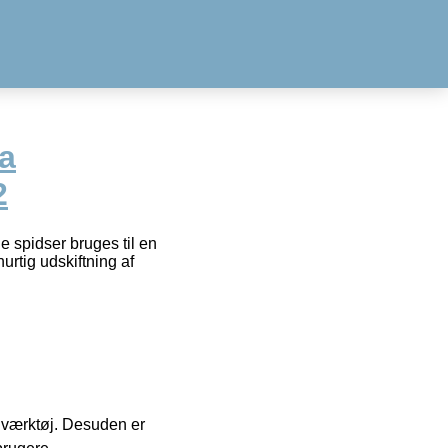
a
2
 spidser bruges til en
rtig udskiftning af
 i værktøj. Desuden er