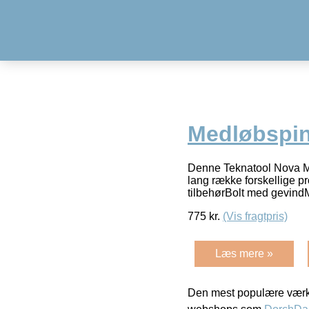
Medløbspin
Denne Teknatool Nova Med
lang række forskellige p
tilbehørBolt med gevindM
775
kr.
(Vis fragtpris)
Læs mere »
Den mest populære værkt