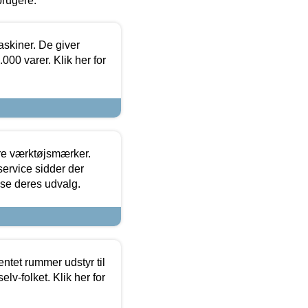
brugere.
askiner. De giver
000 varer. Klik her for
ore værktøjsmærker.
ervice sidder der
t se deres udvalg.
entet rummer udstyr til
lv-folket. Klik her for