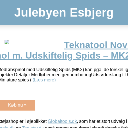
Julebyen Esbjerg
Teknatool Nov
ol m. Udskiftelig Spids – MK
løbspinol med Udskiftelig Spids (MK2) kan pga. de forskellige
rojekter.Detaljer:Medløber med gennemboringUdstøderstang til hu
iniature spids (
(Læs mere)
Køb nu »
øjsshop er i øjeblikket
Globaltools.dk
, som har et stort udvalg