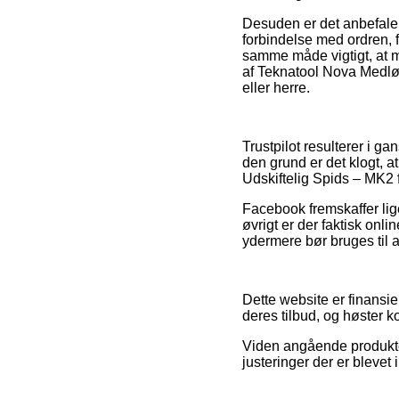
Desuden er det anbefale
forbindelse med ordren, 
samme måde vigtigt, at 
af Teknatool Nova Medløb
eller herre.
Trustpilot resulterer i g
den grund er det klogt, 
Udskiftelig Spids – MK2 f
Facebook fremskaffer ligel
øvrigt er der faktisk onl
ydermere bør bruges til at
Dette website er finansie
deres tilbud, og høster k
Viden angående produkter 
justeringer der er blevet