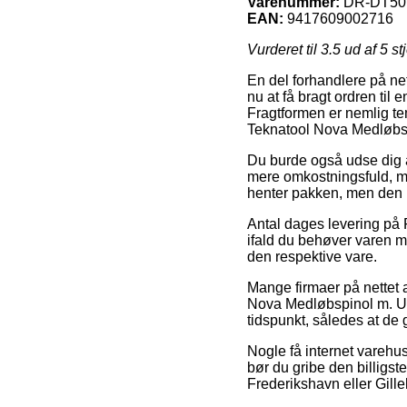
Varenummer:
DR-DT50
EAN:
9417609002716
Vurderet til
3.5
ud af 5 st
En del forhandlere på ne
nu at få bragt ordren til
Fragtformen er nemlig te
Teknatool Nova Medløbsp
Du burde også udse dig a
mere omkostningsfuld, me
henter pakken, men den m
Antal dages levering på F
ifald du behøver varen me
den respektive vare.
Mange firmaer på nettet 
Nova Medløbspinol m. Uds
tidspunkt, således at de 
Nogle få internet varehuse
bør du gribe den billigs
Frederikshavn eller Gillel