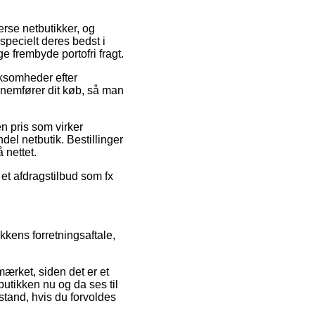
erse netbutikker, og
specielt deres bedst i
e frembyde portofri fragt.
rksomheder efter
nemfører dit køb, så man
n pris som virker
ndel netbutik. Bestillinger
 nettet.
et afdragstilbud som fx
kkens forretningsaftale,
ærket, siden det er et
butikken nu og da ses til
stand, hvis du forvoldes