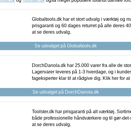
nola.dk
og
Toolster.dk
også meget populære iblandt danske for
Globaltools.dk har et stort udvalg i værktøj og m
prisgaranti og 60 dages returret på alle deres 40.
at se deres udvalg.
Se udvalget på Globaltools.dk
DorchDanola.dk har 25.000 varer fra alle de st
Lagervarer leveres på 1-3 hverdage, og i kundes
fageksperter klar til at rådgive dig. Klik her for a
Se udvalget på DorchDanola.dk
Toolster.dk har prisgaranti på alt værktøj. Sortim
både professionelle håndværkere og til gør-det-se
at se deres udvalg.