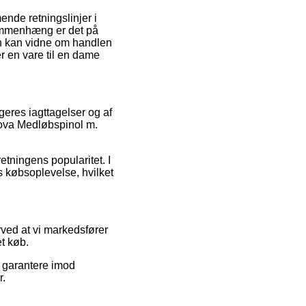
nde retningslinjer i
sammenhæng er det på
n kan vidne om handlen
r en vare til en dame
geres iagttagelser og af
Nova Medløbspinol m.
retningens popularitet. I
es købsoplevelse, hvilket
rved at vi markedsfører
et køb.
e garantere imod
r.