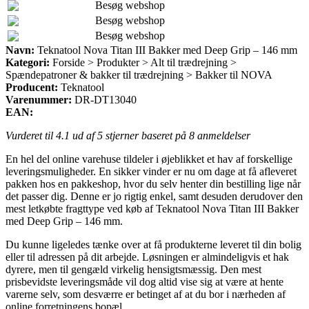
Besøg webshop
Besøg webshop
Besøg webshop
Navn:
Teknatool Nova Titan III Bakker med Deep Grip – 146 mm
Kategori:
Forside > Produkter > Alt til trædrejning >
Spændepatroner & bakker til trædrejning > Bakker til NOVA
Producent:
Teknatool
Varenummer:
DR-DT13040
EAN:
Vurderet til
4.1
ud af 5 stjerner baseret på
8
anmeldelser
En hel del online varehuse tildeler i øjeblikket et hav af forskellige
leveringsmuligheder. En sikker vinder er nu om dage at få afleveret
pakken hos en pakkeshop, hvor du selv henter din bestilling lige når
det passer dig. Denne er jo rigtig enkel, samt desuden derudover den
mest letkøbte fragttype ved køb af Teknatool Nova Titan III Bakker
med Deep Grip – 146 mm.
Du kunne ligeledes tænke over at få produkterne leveret til din bolig
eller til adressen på dit arbejde. Løsningen er almindeligvis et hak
dyrere, men til gengæld virkelig hensigtsmæssig. Den mest
prisbevidste leveringsmåde vil dog altid vise sig at være at hente
varerne selv, som desværre er betinget af at du bor i nærheden af
online forretningens bopæl.