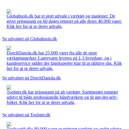
Globaltools.dk har et stort udvalg i værktøj og maskiner. De
giver prisgaranti og 60 dages returret på alle deres 40.000 varer.
Klik her for at se deres udvalg.
Se udvalget på Globaltools.dk
DorchDanola.dk har 25.000 varer fra alle de store
værktøjsmærker. Lagervarer leveres på 1-3 hverdage, og i
kundeservice sidder der fageksperter klar til at rådgive dig. Klik
her for at se deres udvalg.
Se udvalget på DorchDanola.dk
Toolster.dk har prisgaranti på alt værktøj. Sortimentet rummer
udstyr til både professionelle håndværkere og til gør-det-selv-
folket. Klik her for at se deres udvalg.
Se udvalget på Toolster.dk
Toolworld.dks 80.000 varer er primært værktøj og andet udstyr