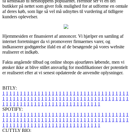
få kendskab til netshoppens popularitet. Herinde ser vi en del
butikker på nettet som giver folk mulighed for at udforme en omtale
af deres køb, som lige så vel må udnyttes til vurdering af tidligere
kunders oplevelser.
Hjemmesiden er finansieret af annoncer. Vi hjælper en samling af
internet forretninger da vi promoverer firmaernes varer, og
indkasserer godtgørelse ifald en af de besøgende på vores website
realiserer et indkøb.
Fakta angående tilbud og online shops ajourføres løbende, men vi
ønsker ikke at blive stillet ansvarlig for modifikationer der potentielt
er realiseret efter at vi senest opdaterede de anvendte oplysninger.
BITLY:
1
1
1
1
1
1
1
1
1
1
1
1
1
1
1
1
1
1
1
1
1
1
1
1
1
1
1
1
1
1
1
1
1
1
1
1
1
1
1
1
1
1
1
1
1
1
1
1
1
1
1
1
1
1
1
1
1
1
1
1
1
1
1
1
1
1
1
1
1
1
1
1
1
1
1
1
1
1
1
1
1
1
1
1
1
1
1
1
1
1
1
1
1
1
1
1
1
1
1
1
SPOTIFY:
1
1
1
1
1
1
1
1
1
1
1
1
1
1
1
1
1
1
1
1
1
1
1
1
1
1
1
1
1
1
1
1
1
1
1
1
1
1
1
1
1
1
1
1
1
1
1
1
1
1
1
1
1
1
1
1
1
1
1
1
1
1
1
1
1
1
1
1
1
1
1
1
1
1
1
1
1
1
1
1
1
1
1
1
1
1
1
1
1
1
1
1
1
1
1
1
1
1
1
1
CUTTLY BIO: