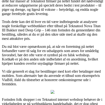
dette har masser af Teknatool firmaer på nettet fundet det nødvendigt
at reducere salgspriserne på specielt deres bedst i test produkter – til
piger og drenge, og ligeså til voksne – betydeligt, og endda nogle
gange frembyde gratis levering.
Trods dette kan det til hver en tid være indbringende at analysere
nogle forskellige webbutikker efter tilbud på Teknatool Nova Titan
III Bakker med Deep Grip – 146 mm forinden du gennemfører din
bestilling, således at du er på den sikre side med at skaffe sig den
mest attraktive pris.
Du må blot være opmærksom på, at når en forretning på nettet
forhandler varer til salg for en udsalgspris som anses for umådelig
favorabel, bør det ofte være et symbol på en falsk webshop.
Kortkøb er på den anden side indbefattet af en anordning, hvilket
hjælper kunden overfor snydagtige firmaer på nettet.
Vi slår generelt et slag for bestillinger med kort eller betalinger med
mobilen. Som alternativ bør du anvende et tilbud som eksempelvis
ViaBill, ifald du tilstræber at honorere omkostningerne ude i
fremtiden.
Forinden folk shopper i en Teknatool internet webshop behøver de i
virkeligheden se på webbutikkens handelsaftale, det er dog oftest