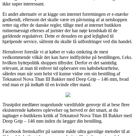
ikke super interessant.
Et andet alternativ er at kigge om internet forretningen er e-mærke
godkendt, eftersom det skulle være en påvisning af at netshoppen
retter sig efter de danske regler, tillige med at internet butikken
rutinemæssigt efterses af jurister der har nøje kendskab til de
gældende regulativer. Dette er desuden en god lejlighed til
hjælpende service, såfremt du skulle få udfordringer ved din handel.
Herudover foreslår vi at køber er vaks omkring de mest
vedkommende vilkår der kan have indflydelse på bestillingen, f.eks.
hvilken byttepolitik shoppen tilbyder. Derfor er det samtidig
relevant, at man til enhver tid opbevarer ens købsbekræftelse,
således man når som helst vil kunne vidne om sin bestilling af
Teknatool Nova Titan III Bakker med Deep Grip – 146 mm, hvad
end man er på indkøb til en kvinde eller mand.
Trustpilot medfører nogenlunde værdifulde genveje til at bese flere
eksisterende køberes oplevelser og herved er det smart, at du
iagttager e-butikkens kritik af Teknatool Nova Titan III Bakker med
Deep Grip – 146 mm inden du lægger din bestilling.
Facebook fremskaffer på samme måde ultra gavnlige metoder til at