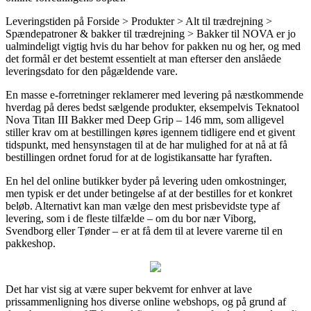
Leveringstiden på Forside > Produkter > Alt til trædrejning >
Spændepatroner & bakker til trædrejning > Bakker til NOVA er jo
ualmindeligt vigtig hvis du har behov for pakken nu og her, og med
det formål er det bestemt essentielt at man efterser den anslåede
leveringsdato for den pågældende vare.
En masse e-forretninger reklamerer med levering på næstkommende
hverdag på deres bedst sælgende produkter, eksempelvis Teknatool
Nova Titan III Bakker med Deep Grip – 146 mm, som alligevel
stiller krav om at bestillingen køres igennem tidligere end et givent
tidspunkt, med hensynstagen til at de har mulighed for at nå at få
bestillingen ordnet forud for at de logistikansatte har fyraften.
En hel del online butikker byder på levering uden omkostninger,
men typisk er det under betingelse af at der bestilles for et konkret
beløb. Alternativt kan man vælge den mest prisbevidste type af
levering, som i de fleste tilfælde – om du bor nær Viborg,
Svendborg eller Tønder – er at få dem til at levere varerne til en
pakkeshop.
Det har vist sig at være super bekvemt for enhver at lave
prissammenligning hos diverse online webshops, og på grund af