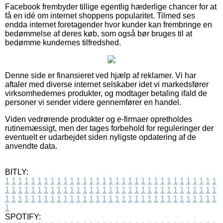
Facebook frembyder tillige egentlig hæderlige chancer for at
få en idé om internet shoppens popularitet. Tilmed ses
endda internet foretagender hvor kunder kan frembringe en
bedømmelse af deres køb, som også bør bruges til at
bedømme kundernes tilfredshed.
Denne side er finansieret ved hjælp af reklamer. Vi har
aftaler med diverse internet selskaber idet vi markedsfører
virksomhedernes produkter, og modtager betaling ifald de
personer vi sender videre gennemfører en handel.
Viden vedrørende produkter og e-firmaer opretholdes
rutinemæssigt, men der tages forbehold for reguleringer der
eventuelt er udarbejdet siden nyligste opdatering af de
anvendte data.
BITLY:
1
1
1
1
1
1
1
1
1
1
1
1
1
1
1
1
1
1
1
1
1
1
1
1
1
1
1
1
1
1
1
1
1
1
1
1
1
1
1
1
1
1
1
1
1
1
1
1
1
1
1
1
1
1
1
1
1
1
1
1
1
1
1
1
1
1
1
1
1
1
1
1
1
1
1
1
1
1
1
1
1
1
1
1
1
1
1
1
1
1
1
1
1
1
1
1
1
1
1
1
SPOTIFY: