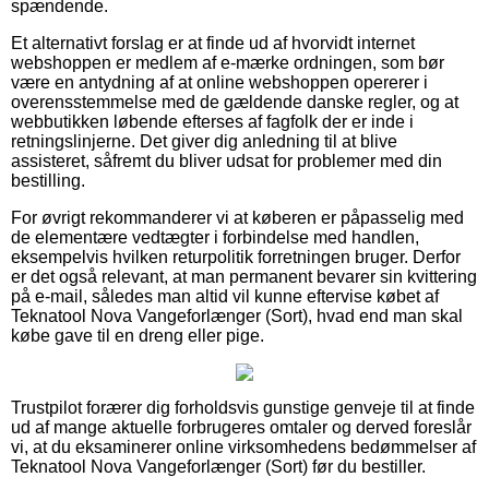
spændende.
Et alternativt forslag er at finde ud af hvorvidt internet
webshoppen er medlem af e-mærke ordningen, som bør
være en antydning af at online webshoppen opererer i
overensstemmelse med de gældende danske regler, og at
webbutikken løbende efterses af fagfolk der er inde i
retningslinjerne. Det giver dig anledning til at blive
assisteret, såfremt du bliver udsat for problemer med din
bestilling.
For øvrigt rekommanderer vi at køberen er påpasselig med
de elementære vedtægter i forbindelse med handlen,
eksempelvis hvilken returpolitik forretningen bruger. Derfor
er det også relevant, at man permanent bevarer sin kvittering
på e-mail, således man altid vil kunne eftervise købet af
Teknatool Nova Vangeforlænger (Sort), hvad end man skal
købe gave til en dreng eller pige.
Trustpilot forærer dig forholdsvis gunstige genveje til at finde
ud af mange aktuelle forbrugeres omtaler og derved foreslår
vi, at du eksaminerer online virksomhedens bedømmelser af
Teknatool Nova Vangeforlænger (Sort) før du bestiller.