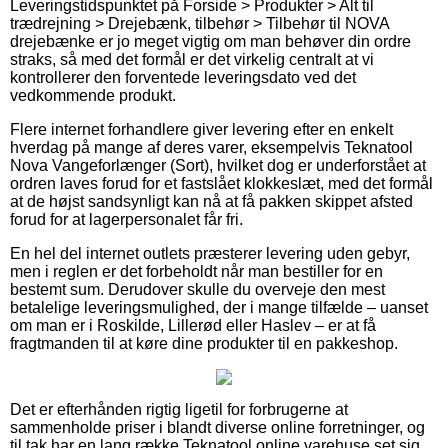
Leveringstidspunktet på Forside > Produkter > Alt til
trædrejning > Drejebænk, tilbehør > Tilbehør til NOVA
drejebænke er jo meget vigtig om man behøver din ordre
straks, så med det formål er det virkelig centralt at vi
kontrollerer den forventede leveringsdato ved det
vedkommende produkt.
Flere internet forhandlere giver levering efter en enkelt
hverdag på mange af deres varer, eksempelvis Teknatool
Nova Vangeforlænger (Sort), hvilket dog er underforstået at
ordren laves forud for et fastslået klokkeslæt, med det formål
at de højst sandsynligt kan nå at få pakken skippet afsted
forud for at lagerpersonalet får fri.
En hel del internet outlets præsterer levering uden gebyr,
men i reglen er det forbeholdt når man bestiller for en
bestemt sum. Derudover skulle du overveje den mest
betalelige leveringsmulighed, der i mange tilfælde – uanset
om man er i Roskilde, Lillerød eller Haslev – er at få
fragtmanden til at køre dine produkter til en pakkeshop.
Det er efterhånden rigtig ligetil for forbrugerne at
sammenholde priser i blandt diverse online forretninger, og
til tak har en lang række Teknatool online varehuse set sig