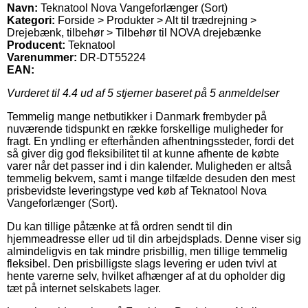
Navn:
Teknatool Nova Vangeforlænger (Sort)
Kategori:
Forside > Produkter > Alt til trædrejning >
Drejebænk, tilbehør > Tilbehør til NOVA drejebænke
Producent:
Teknatool
Varenummer:
DR-DT55224
EAN:
Vurderet til
4.4
ud af 5 stjerner baseret på
5
anmeldelser
Temmelig mange netbutikker i Danmark frembyder på
nuværende tidspunkt en række forskellige muligheder for
fragt. En yndling er efterhånden afhentningssteder, fordi det
så giver dig god fleksibilitet til at kunne afhente de købte
varer når det passer ind i din kalender. Muligheden er altså
temmelig bekvem, samt i mange tilfælde desuden den mest
prisbevidste leveringstype ved køb af Teknatool Nova
Vangeforlænger (Sort).
Du kan tillige påtænke at få ordren sendt til din
hjemmeadresse eller ud til din arbejdsplads. Denne viser sig
almindeligvis en tak mindre prisbillig, men tillige temmelig
fleksibel. Den prisbilligste slags levering er uden tvivl at
hente varerne selv, hvilket afhænger af at du opholder dig
tæt på internet selskabets lager.