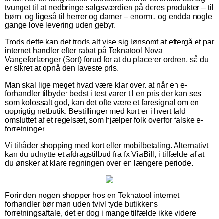
tvunget til at nedbringe salgsværdien på deres produkter – til
børn, og ligeså til herrer og damer – enormt, og endda nogle
gange love levering uden gebyr.
Trods dette kan det trods alt vise sig lønsomt at eftergå et par
internet handler efter rabat på Teknatool Nova
Vangeforlænger (Sort) forud for at du placerer ordren, så du
er sikret at opnå den laveste pris.
Man skal lige meget hvad være klar over, at når en e-
forhandler tilbyder bedst i test varer til en pris der kan ses
som kolossalt god, kan det ofte være et faresignal om en
uoprigtig netbutik. Bestillinger med kort er i hvert fald
omsluttet af et regelsæt, som hjælper folk overfor falske e-
forretninger.
Vi tilråder shopping med kort eller mobilbetaling. Alternativt
kan du udnytte et afdragstilbud fra fx ViaBill, i tilfælde af at
du ønsker at klare regningen over en længere periode.
Forinden nogen shopper hos en Teknatool internet
forhandler bør man uden tvivl tyde butikkens
forretningsaftale, det er dog i mange tilfælde ikke videre