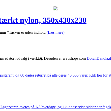
stærkt nylon, 350x430x230
0 mm *Tasken er uden indhold
(Læs mere)
har et stort udvalg i værktøj. Desuden er webshops som
DorchDanola.
isgaranti og 60 dages returret på alle deres 40.000 varer. Klik her for a
gervarer leveres på 1-3 hverdage, og i kundeservice sidder der fageksper