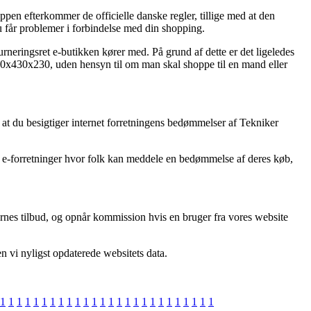
hoppen efterkommer de officielle danske regler, tillige med at den
u får problemer i forbindelse med din shopping.
neringsret e-butikken kører med. På grund af dette er det ligeledes
 350x430x230, uden hensyn til om man skal shoppe til en mand eller
at du besigtiger internet forretningens bedømmelser af Tekniker
gle e-forretninger hvor folk kan meddele en bedømmelse af deres køb,
ernes tilbud, og opnår kommission hvis en bruger fra vores website
en vi nyligst opdaterede websitets data.
1
1
1
1
1
1
1
1
1
1
1
1
1
1
1
1
1
1
1
1
1
1
1
1
1
1