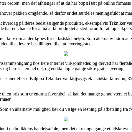
henter ordren, men det afhænger af at du har bopæl tæt på online firmaets
ehøver pakken omgående, så derfor er det særdeles meningsfuldt at man 
lt hverdag på deres bedst sælgende produkter, eksempelvis Tekniker væ
 har en chance for at nå at få produktet afsted forud for at logistikperso
r det krav om at der købes for et fastslået beløb. Som alternativ bør man 
en til at levere bestillingen til et udleveringssted.
issammenligning hos flere internet virksomheder, og derved har flertallet
er og herrer – en hel del, og endda nogle gange sikre gratis levering.
e selskaber efter udsalg på Tekniker værktøjsrygsæk i slidstærkt nylon,
e til en pris som er enormt favorabel, så kan det mange gange være et b
irmaer.
 Som en alternativ mulighed bør du vælge en løsning på afbetaling fra fx 
g ind i netbutikkens handelsaftale, men det er mange gange et tidskræven