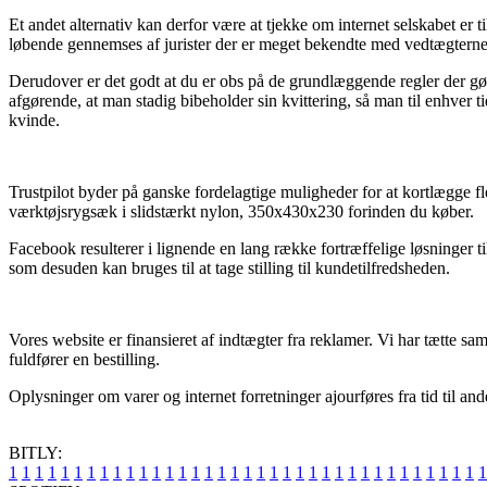
Et andet alternativ kan derfor være at tjekke om internet selskabet er t
løbende gennemses af jurister der er meget bekendte med vedtægterne p
Derudover er det godt at du er obs på de grundlæggende regler der gør
afgørende, at man stadig bibeholder sin kvittering, så man til enhver
kvinde.
Trustpilot byder på ganske fordelagtige muligheder for at kortlægge 
værktøjsrygsæk i slidstærkt nylon, 350x430x230 forinden du køber.
Facebook resulterer i lignende en lang række fortræffelige løsninger t
som desuden kan bruges til at tage stilling til kundetilfredsheden.
Vores website er finansieret af indtægter fra reklamer. Vi har tætte 
fuldfører en bestilling.
Oplysninger om varer og internet forretninger ajourføres fra tid til and
BITLY:
1
1
1
1
1
1
1
1
1
1
1
1
1
1
1
1
1
1
1
1
1
1
1
1
1
1
1
1
1
1
1
1
1
1
1
1
1