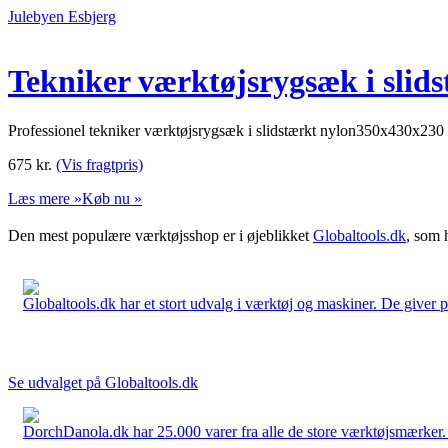
Julebyen Esbjerg
Tekniker værktøjsrygsæk i slid
Professionel tekniker værktøjsrygsæk i slidstærkt nylon350x430x23
675
kr.
(Vis fragtpris)
Læs mere »
Køb nu »
Den mest populære værktøjsshop er i øjeblikket
Globaltools.dk
, som 
Globaltools.dk har et stort udvalg i værktøj og maskiner. De giver pr
Se udvalget på Globaltools.dk
DorchDanola.dk har 25.000 varer fra alle de store værktøjsmærker. La