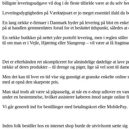
billigste leveringsudgave vil dog i de fleste tilfælde være at du selv 
Leveringsdygtigheden på Værktøjssæt er jo meget essentiel ifald du b
En lang række e-firmaer i Danmark byder på levering på blot en enke
på at handlen gemmenføres forud for et besluttet tidspunkt, således at de
En række butikker på nettet yder portofri levering, men i reglen stille
til om man er i Vejle, Hjørring eller Slangerup – vil være at få fragtmand
Det er efterhånden ret ukompliceret for almindelige dødelige at lave pr
række af deres produkter – til drenge og piger, lige så vel som til dam
Men det kan til hver en tid vise sig gunstigt at granske enkelte onlin
med at opnå den skarpeste pris.
Man skal trods alt være så påpasselig, at når en e-shop udlover en var
under en bestemmelse, hvilket assisterer køberen imod uægte online f
Vi går generelt ind for bestillinger med betalingskort eller MobilePay.
Inden folk bestiller hos en internet shop burde de utvivlsomt sætte si