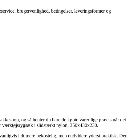
service, brugervenlighed, betingelser, leveringsformer og
n pakkeshop, og så henter du bare de købte varer lige præcis når det
er værktøjsrygsæk i slidstærkt nylon, 350x430x230.
ædvanligvis lidt mere bekostelig, men endvidere yderst praktisk. Den