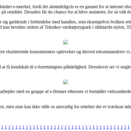
ilsluttet e-mærket, fordi det almindeligvis er en garanti for at internet s
å området. Desuden får du chance for at blive assisteret, for så vidt d
 sig gældende i forbindelse med handlen, som eksempelvis hvilken retur
 tid kan bevidne ordren af Tekniker værktøjsrygsæk i slidstærkt nylon,
flere eksisterende konsumenters oplevelser og derved rekommanderer vi, 
il at få kendskab til e-forretningens pålidelighed. Derudover ser vi no
samarbejder med en gruppe af e-firmaer eftersom vi formidler virksomhed
en, men man kan ikke stille os ansvarlig for rettelser der er iværksat sid
1
1
1
1
1
1
1
1
1
1
1
1
1
1
1
1
1
1
1
1
1
1
1
1
1
1
1
1
1
1
1
1
1
1
1
1
1