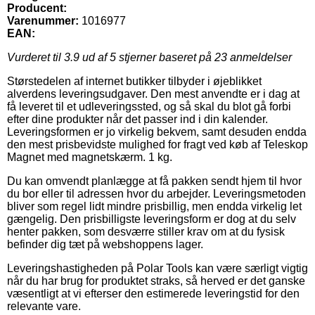
Producent:
Varenummer:
1016977
EAN:
Vurderet til
3.9
ud af 5 stjerner baseret på
23
anmeldelser
Størstedelen af internet butikker tilbyder i øjeblikket
alverdens leveringsudgaver. Den mest anvendte er i dag at
få leveret til et udleveringssted, og så skal du blot gå forbi
efter dine produkter når det passer ind i din kalender.
Leveringsformen er jo virkelig bekvem, samt desuden endda
den mest prisbevidste mulighed for fragt ved køb af Teleskop
Magnet med magnetskærm. 1 kg.
Du kan omvendt planlægge at få pakken sendt hjem til hvor
du bor eller til adressen hvor du arbejder. Leveringsmetoden
bliver som regel lidt mindre prisbillig, men endda virkelig let
gængelig. Den prisbilligste leveringsform er dog at du selv
henter pakken, som desværre stiller krav om at du fysisk
befinder dig tæt på webshoppens lager.
Leveringshastigheden på Polar Tools kan være særligt vigtig
når du har brug for produktet straks, så herved er det ganske
væsentligt at vi efterser den estimerede leveringstid for den
relevante vare.