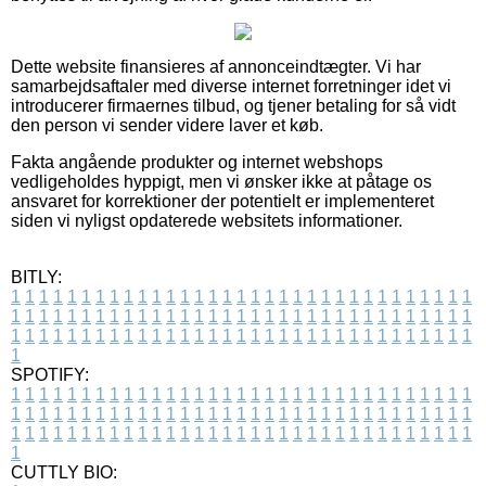
Dette website finansieres af annonceindtægter. Vi har
samarbejdsaftaler med diverse internet forretninger idet vi
introducerer firmaernes tilbud, og tjener betaling for så vidt
den person vi sender videre laver et køb.
Fakta angående produkter og internet webshops
vedligeholdes hyppigt, men vi ønsker ikke at påtage os
ansvaret for korrektioner der potentielt er implementeret
siden vi nyligst opdaterede websitets informationer.
BITLY:
1
1
1
1
1
1
1
1
1
1
1
1
1
1
1
1
1
1
1
1
1
1
1
1
1
1
1
1
1
1
1
1
1
1
1
1
1
1
1
1
1
1
1
1
1
1
1
1
1
1
1
1
1
1
1
1
1
1
1
1
1
1
1
1
1
1
1
1
1
1
1
1
1
1
1
1
1
1
1
1
1
1
1
1
1
1
1
1
1
1
1
1
1
1
1
1
1
1
1
1
SPOTIFY:
1
1
1
1
1
1
1
1
1
1
1
1
1
1
1
1
1
1
1
1
1
1
1
1
1
1
1
1
1
1
1
1
1
1
1
1
1
1
1
1
1
1
1
1
1
1
1
1
1
1
1
1
1
1
1
1
1
1
1
1
1
1
1
1
1
1
1
1
1
1
1
1
1
1
1
1
1
1
1
1
1
1
1
1
1
1
1
1
1
1
1
1
1
1
1
1
1
1
1
1
CUTTLY BIO: