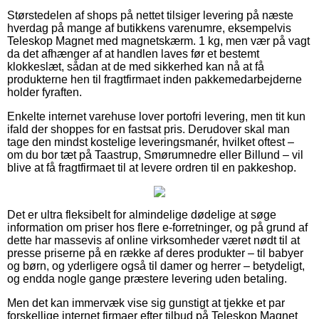
Størstedelen af shops på nettet tilsiger levering på næste
hverdag på mange af butikkens varenumre, eksempelvis
Teleskop Magnet med magnetskærm. 1 kg, men vær på vagt
da det afhænger af at handlen laves før et bestemt
klokkeslæt, sådan at de med sikkerhed kan nå at få
produkterne hen til fragtfirmaet inden pakkemedarbejderne
holder fyraften.
Enkelte internet varehuse lover portofri levering, men tit kun
ifald der shoppes for en fastsat pris. Derudover skal man
tage den mindst kostelige leveringsmanér, hvilket oftest –
om du bor tæt på Taastrup, Smørumnedre eller Billund – vil
blive at få fragtfirmaet til at levere ordren til en pakkeshop.
Det er ultra fleksibelt for almindelige dødelige at søge
information om priser hos flere e-forretninger, og på grund af
dette har massevis af online virksomheder været nødt til at
presse priserne på en række af deres produkter – til babyer
og børn, og yderligere også til damer og herrer – betydeligt,
og endda nogle gange præstere levering uden betaling.
Men det kan immervæk vise sig gunstigt at tjekke et par
forskellige internet firmaer efter tilbud på Teleskop Magnet