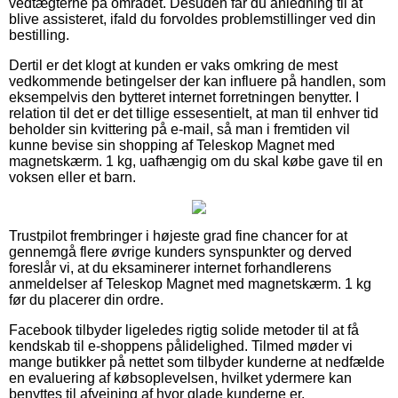
vedtægterne på området. Desuden får du anledning til at
blive assisteret, ifald du forvoldes problemstillinger ved din
bestilling.
Dertil er det klogt at kunden er vaks omkring de mest
vedkommende betingelser der kan influere på handlen, som
eksempelvis den bytteret internet forretningen benytter. I
relation til det er det tillige essesentielt, at man til enhver tid
beholder sin kvittering på e-mail, så man i fremtiden vil
kunne bevise sin shopping af Teleskop Magnet med
magnetskærm. 1 kg, uafhængig om du skal købe gave til en
voksen eller et barn.
Trustpilot frembringer i højeste grad fine chancer for at
gennemgå flere øvrige kunders synspunkter og derved
foreslår vi, at du eksaminerer internet forhandlerens
anmeldelser af Teleskop Magnet med magnetskærm. 1 kg
før du placerer din ordre.
Facebook tilbyder ligeledes rigtig solide metoder til at få
kendskab til e-shoppens pålidelighed. Tilmed møder vi
mange butikker på nettet som tilbyder kunderne at nedfælde
en evaluering af købsoplevelsen, hvilket ydermere kan
benyttes til afvejning af hvor glade kunderne er.