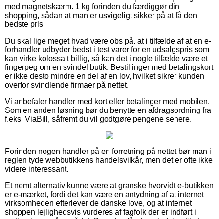
med magnetskærm. 1 kg forinden du færdiggør din
shopping, sådan at man er usvigeligt sikker på at få den
bedste pris.
Du skal lige meget hvad være obs på, at i tilfælde af at en e-
forhandler udbyder bedst i test varer for en udsalgspris som
kan virke kolossalt billig, så kan det i nogle tilfælde være et
fingerpeg om en svindel butik. Bestillinger med betalingskort
er ikke desto mindre en del af en lov, hvilket sikrer kunden
overfor svindlende firmaer på nettet.
Vi anbefaler handler med kort eller betalinger med mobilen.
Som en anden løsning bør du benytte en afdragsordning fra
f.eks. ViaBill, såfremt du vil godtgøre pengene senere.
Forinden nogen handler på en forretning på nettet bør man i
reglen tyde webbutikkens handelsvilkår, men det er ofte ikke
videre interessant.
Et nemt alternativ kunne være at granske hvorvidt e-butikken
er e-mærket, fordi det kan være en antydning af at internet
virksomheden efterlever de danske love, og at internet
shoppen lejlighedsvis vurderes af fagfolk der er indført i