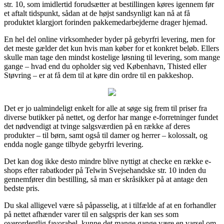
str. 10, som imidlertid forudsætter at bestillingen køres igennem før
et aftalt tidspunkt, sådan at de højst sandsynligt kan nå at få
produktet klargjort forinden pakkemedarbejderne drager hjemad.
En hel del online virksomheder byder på gebyrfri levering, men for
det meste gælder det kun hvis man køber for et konkret beløb. Ellers
skulle man tage den mindst kostelige løsning til levering, som mange
gange – hvad end du opholder sig ved København, Thisted eller
Støvring – er at få dem til at køre din ordre til en pakkeshop.
Det er jo ualmindeligt enkelt for alle at søge sig frem til priser fra
diverse butikker på nettet, og derfor har mange e-forretninger fundet
det nødvendigt at tvinge salgsværdien på en række af deres
produkter – til børn, samt også til damer og herrer – kolossalt, og
endda nogle gange tilbyde gebyrfri levering.
Det kan dog ikke desto mindre blive nyttigt at checke en række e-
shops efter rabatkoder på Telwin Svejsehandske str. 10 inden du
gennemfører din bestilling, så man er skråsikker på at antage den
bedste pris.
Du skal alligevel være så påpasselig, at i tilfælde af at en forhandler
på nettet afhænder varer til en salgspris der kan ses som
overordentlig favorabel, kunne det mange gange være en varsel om