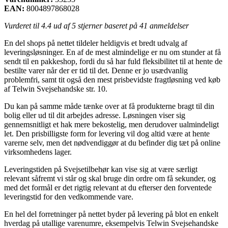
EAN:
8004897868028
Vurderet til
4.4
ud af 5 stjerner baseret på
41
anmeldelser
En del shops på nettet tildeler heldigvis et bredt udvalg af
leveringsløsninger. En af de mest almindelige er nu om stunder at få
sendt til en pakkeshop, fordi du så har fuld fleksibilitet til at hente de
bestilte varer når der er tid til det. Denne er jo usædvanlig
problemfri, samt tit også den mest prisbevidste fragtløsning ved køb
af Telwin Svejsehandske str. 10.
Du kan på samme måde tænke over at få produkterne bragt til din
bolig eller ud til dit arbejdes adresse. Løsningen viser sig
gennemsnitligt et hak mere bekostelig, men derudover ualmindeligt
let. Den prisbilligste form for levering vil dog altid være at hente
varerne selv, men det nødvendiggør at du befinder dig tæt på online
virksomhedens lager.
Leveringstiden på Svejsetilbehør kan vise sig at være særligt
relevant såfremt vi står og skal bruge din ordre om få sekunder, og
med det formål er det rigtig relevant at du efterser den forventede
leveringstid for den vedkommende vare.
En hel del forretninger på nettet byder på levering på blot en enkelt
hverdag på utallige varenumre, eksempelvis Telwin Svejsehandske