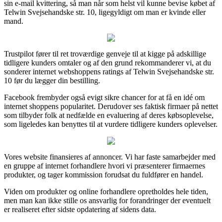
sin e-mail kvittering, så man når som helst vil kunne bevise købet af
Telwin Svejsehandske str. 10, ligegyldigt om man er kvinde eller
mand.
Trustpilot fører til ret troværdige genveje til at kigge på adskillige
tidligere kunders omtaler og af den grund rekommanderer vi, at du
sonderer internet webshoppens ratings af Telwin Svejsehandske str.
10 før du lægger din bestilling.
Facebook frembyder også evigt sikre chancer for at få en idé om
internet shoppens popularitet. Derudover ses faktisk firmaer på nettet
som tilbyder folk at nedfælde en evaluering af deres købsoplevelse,
som ligeledes kan benyttes til at vurdere tidligere kunders oplevelser.
Vores website finansieres af annoncer. Vi har faste samarbejder med
en gruppe af internet forhandlere hvori vi præsenterer firmaernes
produkter, og tager kommission forudsat du fuldfører en handel.
Viden om produkter og online forhandlere opretholdes hele tiden,
men man kan ikke stille os ansvarlig for forandringer der eventuelt
er realiseret efter sidste opdatering af sidens data.