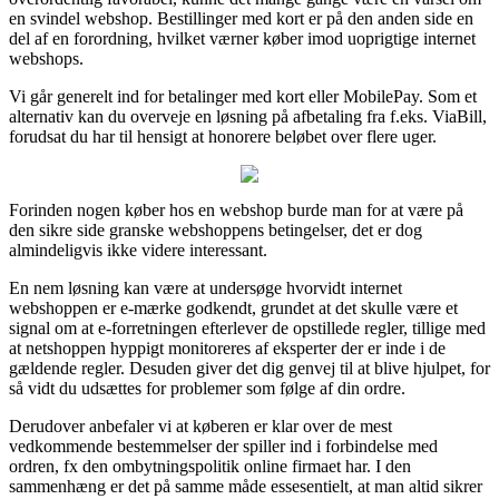
en svindel webshop. Bestillinger med kort er på den anden side en
del af en forordning, hvilket værner køber imod uoprigtige internet
webshops.
Vi går generelt ind for betalinger med kort eller MobilePay. Som et
alternativ kan du overveje en løsning på afbetaling fra f.eks. ViaBill,
forudsat du har til hensigt at honorere beløbet over flere uger.
Forinden nogen køber hos en webshop burde man for at være på
den sikre side granske webshoppens betingelser, det er dog
almindeligvis ikke videre interessant.
En nem løsning kan være at undersøge hvorvidt internet
webshoppen er e-mærke godkendt, grundet at det skulle være et
signal om at e-forretningen efterlever de opstillede regler, tillige med
at netshoppen hyppigt monitoreres af eksperter der er inde i de
gældende regler. Desuden giver det dig genvej til at blive hjulpet, for
så vidt du udsættes for problemer som følge af din ordre.
Derudover anbefaler vi at køberen er klar over de mest
vedkommende bestemmelser der spiller ind i forbindelse med
ordren, fx den ombytningspolitik online firmaet har. I den
sammenhæng er det på samme måde essesentielt, at man altid sikrer