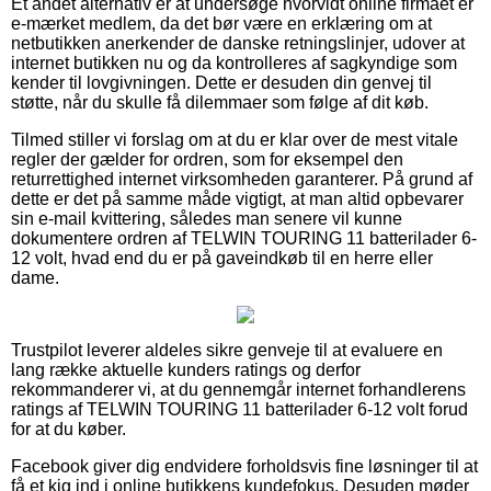
Et andet alternativ er at undersøge hvorvidt online firmaet er
e-mærket medlem, da det bør være en erklæring om at
netbutikken anerkender de danske retningslinjer, udover at
internet butikken nu og da kontrolleres af sagkyndige som
kender til lovgivningen. Dette er desuden din genvej til
støtte, når du skulle få dilemmaer som følge af dit køb.
Tilmed stiller vi forslag om at du er klar over de mest vitale
regler der gælder for ordren, som for eksempel den
returrettighed internet virksomheden garanterer. På grund af
dette er det på samme måde vigtigt, at man altid opbevarer
sin e-mail kvittering, således man senere vil kunne
dokumentere ordren af TELWIN TOURING 11 batterilader 6-
12 volt, hvad end du er på gaveindkøb til en herre eller
dame.
Trustpilot leverer aldeles sikre genveje til at evaluere en
lang række aktuelle kunders ratings og derfor
rekommanderer vi, at du gennemgår internet forhandlerens
ratings af TELWIN TOURING 11 batterilader 6-12 volt forud
for at du køber.
Facebook giver dig endvidere forholdsvis fine løsninger til at
få et kig ind i online butikkens kundefokus. Desuden møder