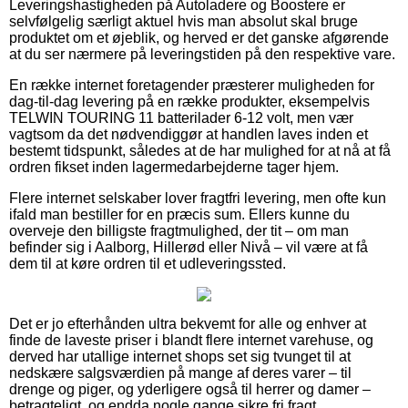
Leveringshastigheden på Autoladere og Boostere er
selvfølgelig særligt aktuel hvis man absolut skal bruge
produktet om et øjeblik, og herved er det ganske afgørende
at du ser nærmere på leveringstiden på den respektive vare.
En række internet foretagender præsterer muligheden for
dag-til-dag levering på en række produkter, eksempelvis
TELWIN TOURING 11 batterilader 6-12 volt, men vær
vagtsom da det nødvendiggør at handlen laves inden et
bestemt tidspunkt, således at de har mulighed for at nå at få
ordren fikset inden lagermedarbejderne tager hjem.
Flere internet selskaber lover fragtfri levering, men ofte kun
ifald man bestiller for en præcis sum. Ellers kunne du
overveje den billigste fragtmulighed, der tit – om man
befinder sig i Aalborg, Hillerød eller Nivå – vil være at få
dem til at køre ordren til et udleveringssted.
Det er jo efterhånden ultra bekvemt for alle og enhver at
finde de laveste priser i blandt flere internet varehuse, og
derved har utallige internet shops set sig tvunget til at
nedskære salgsværdien på mange af deres varer – til
drenge og piger, og yderligere også til herrer og damer –
betragteligt, og endda nogle gange sikre fri fragt.