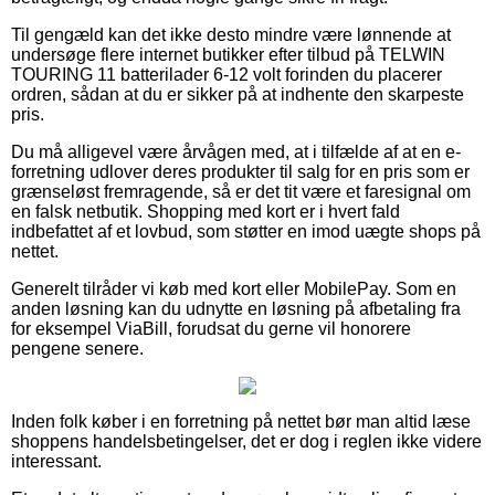
Til gengæld kan det ikke desto mindre være lønnende at
undersøge flere internet butikker efter tilbud på TELWIN
TOURING 11 batterilader 6-12 volt forinden du placerer
ordren, sådan at du er sikker på at indhente den skarpeste
pris.
Du må alligevel være årvågen med, at i tilfælde af at en e-
forretning udlover deres produkter til salg for en pris som er
grænseløst fremragende, så er det tit være et faresignal om
en falsk netbutik. Shopping med kort er i hvert fald
indbefattet af et lovbud, som støtter en imod uægte shops på
nettet.
Generelt tilråder vi køb med kort eller MobilePay. Som en
anden løsning kan du udnytte en løsning på afbetaling fra
for eksempel ViaBill, forudsat du gerne vil honorere
pengene senere.
Inden folk køber i en forretning på nettet bør man altid læse
shoppens handelsbetingelser, det er dog i reglen ikke videre
interessant.