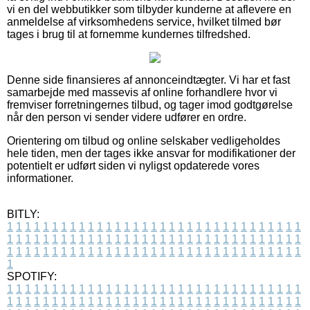
vi en del webbutikker som tilbyder kunderne at aflevere en
anmeldelse af virksomhedens service, hvilket tilmed bør
tages i brug til at fornemme kundernes tilfredshed.
Denne side finansieres af annonceindtægter. Vi har et fast
samarbejde med massevis af online forhandlere hvor vi
fremviser forretningernes tilbud, og tager imod godtgørelse
når den person vi sender videre udfører en ordre.
Orientering om tilbud og online selskaber vedligeholdes
hele tiden, men der tages ikke ansvar for modifikationer der
potentielt er udført siden vi nyligst opdaterede vores
informationer.
BITLY:
1
1
1
1
1
1
1
1
1
1
1
1
1
1
1
1
1
1
1
1
1
1
1
1
1
1
1
1
1
1
1
1
1
1
1
1
1
1
1
1
1
1
1
1
1
1
1
1
1
1
1
1
1
1
1
1
1
1
1
1
1
1
1
1
1
1
1
1
1
1
1
1
1
1
1
1
1
1
1
1
1
1
1
1
1
1
1
1
1
1
1
1
1
1
1
1
1
1
1
1
SPOTIFY:
1
1
1
1
1
1
1
1
1
1
1
1
1
1
1
1
1
1
1
1
1
1
1
1
1
1
1
1
1
1
1
1
1
1
1
1
1
1
1
1
1
1
1
1
1
1
1
1
1
1
1
1
1
1
1
1
1
1
1
1
1
1
1
1
1
1