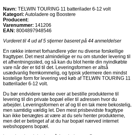
Navn:
TELWIN TOURING 11 batterilader 6-12 volt
Kategori:
Autoladere og Boostere
Producent:
Varenummer:
141206
EAN:
8004897948546
Vurderet til
4
ud af 5 stjerner baseret på
44
anmeldelser
En række internet forhandlere yder nu diverse forskellige
fragttyper. Det mest almindelige er nu om stunder levering til
et afhentningssted, og så kan du blot hente din nyindkøbte
vare når der er tid til det. Leveringsformen er altså
usædvanlig fremkommelig, og typisk ydermere den mindst
kostelige form for levering ved køb af TELWIN TOURING 11
batterilader 6-12 volt.
Du bør endvidere tænke over at bestille produkterne til
levering til din private bopæl eller til adressen hvor du
arbejder. Leveringsformen er af og til en tak mere bekostelig,
men samtidig vældig let. Den mest prisbevidste fragttype
kan ikke benægtes at være at du selv henter produkterne,
men det er betinget af at du har bopæl nærved internet
webshoppens bopæl.