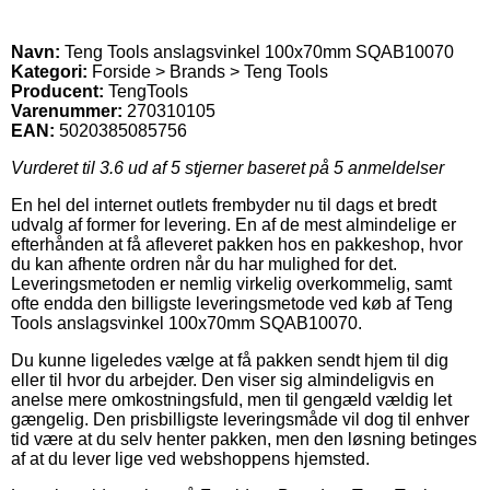
Navn:
Teng Tools anslagsvinkel 100x70mm SQAB10070
Kategori:
Forside > Brands > Teng Tools
Producent:
TengTools
Varenummer:
270310105
EAN:
5020385085756
Vurderet til
3.6
ud af 5 stjerner baseret på
5
anmeldelser
En hel del internet outlets frembyder nu til dags et bredt
udvalg af former for levering. En af de mest almindelige er
efterhånden at få afleveret pakken hos en pakkeshop, hvor
du kan afhente ordren når du har mulighed for det.
Leveringsmetoden er nemlig virkelig overkommelig, samt
ofte endda den billigste leveringsmetode ved køb af Teng
Tools anslagsvinkel 100x70mm SQAB10070.
Du kunne ligeledes vælge at få pakken sendt hjem til dig
eller til hvor du arbejder. Den viser sig almindeligvis en
anelse mere omkostningsfuld, men til gengæld vældig let
gængelig. Den prisbilligste leveringsmåde vil dog til enhver
tid være at du selv henter pakken, men den løsning betinges
af at du lever lige ved webshoppens hjemsted.