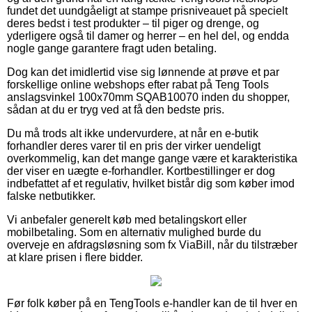
fundet det uundgåeligt at stampe prisniveauet på specielt
deres bedst i test produkter – til piger og drenge, og
yderligere også til damer og herrer – en hel del, og endda
nogle gange garantere fragt uden betaling.
Dog kan det imidlertid vise sig lønnende at prøve et par
forskellige online webshops efter rabat på Teng Tools
anslagsvinkel 100x70mm SQAB10070 inden du shopper,
sådan at du er tryg ved at få den bedste pris.
Du må trods alt ikke undervurdere, at når en e-butik
forhandler deres varer til en pris der virker uendeligt
overkommelig, kan det mange gange være et karakteristika
der viser en uægte e-forhandler. Kortbestillinger er dog
indbefattet af et regulativ, hvilket bistår dig som køber imod
falske netbutikker.
Vi anbefaler generelt køb med betalingskort eller
mobilbetaling. Som en alternativ mulighed burde du
overveje en afdragsløsning som fx ViaBill, når du tilstræber
at klare prisen i flere bidder.
Før folk køber på en TengTools e-handler kan de til hver en