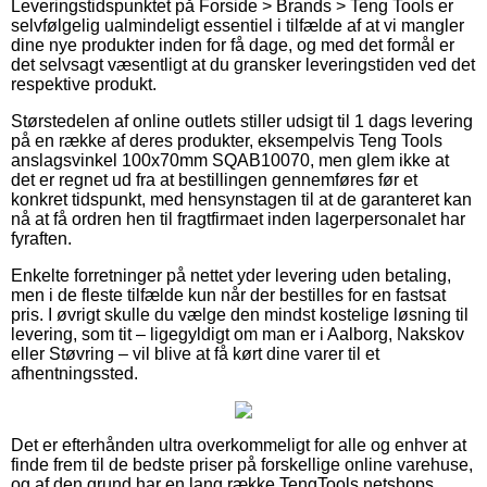
Leveringstidspunktet på Forside > Brands > Teng Tools er
selvfølgelig ualmindeligt essentiel i tilfælde af at vi mangler
dine nye produkter inden for få dage, og med det formål er
det selvsagt væsentligt at du gransker leveringstiden ved det
respektive produkt.
Størstedelen af online outlets stiller udsigt til 1 dags levering
på en række af deres produkter, eksempelvis Teng Tools
anslagsvinkel 100x70mm SQAB10070, men glem ikke at
det er regnet ud fra at bestillingen gennemføres før et
konkret tidspunkt, med hensynstagen til at de garanteret kan
nå at få ordren hen til fragtfirmaet inden lagerpersonalet har
fyraften.
Enkelte forretninger på nettet yder levering uden betaling,
men i de fleste tilfælde kun når der bestilles for en fastsat
pris. I øvrigt skulle du vælge den mindst kostelige løsning til
levering, som tit – ligegyldigt om man er i Aalborg, Nakskov
eller Støvring – vil blive at få kørt dine varer til et
afhentningssted.
Det er efterhånden ultra overkommeligt for alle og enhver at
finde frem til de bedste priser på forskellige online varehuse,
og af den grund har en lang række TengTools netshops