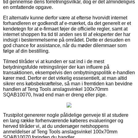
tid gennemse dens forretningsvilkår, dog er det almindeligvis
en omfattende opgave.
Et alternativ kunne derfor være at efterse hvorvidt internet
forhandleren er godkendt af e-mærket, da det generelt er et
kendetegn for at e-firmaet føjer de officielle regler, samt at
internet shoppen fra tid til anden ses til af eksperter der har
indsigt i bestemmelserne på området. Dette er desuden en
god chance for assistance, når du møder dilemmaer som
følge af din bestilling.
Tilmed tilråder vi at kunden er sat ind i de mest
betydningsfulde retningslinjer der kan influere på
transaktionen, eksempelvis den ombytningspolitik e-handlen
kører med. Derfor er det virkelig essesentielt, at man altid
sikrer ens købsbekræftelse, så man i fremtiden kan bevidne
handlen af Teng Tools anslagsvinkel 100x70mm
SQAB10070, hvad end man er dreng eller pige.
Trustpilot genererer nogle pålidelige genveje til at studere
en lang række forhenværende køberes evalueringer og
herved tilråder vi, at du undersøger netshoppens
anmeldelser af Teng Tools anslagsvinkel 100x70mm
SQAB10070 forinden du handler.