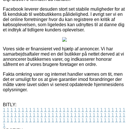
Facebook leverer desuden stort set stabile muligheder for at
få kendskab til webbutikkens pålidelighed. I øvrigt ser vi en
del online forretninger hvor du kan registrere en kritik af
købsoplevelsen, som ligeledes kan udnyttes til at danne dig
et indtryk af tidligere kunders oplevelser.
Vores side er finansieret ved hjælp af annoncer. Vi har
samarbejdsaftaler med en del butikker på nettet derved at vi
annoncerer butikkernes varer, og indkasserer honorar
såfremt en af vores brugere foretager en ordre.
Fakta omkring varer og internet handler værnes om tit, men
det er umuligt for os at give garantier imod forandringer der
måtte være lavet siden vi senest opdaterede hjemmesidens
oplysninger.
BITLY:
1
1
1
1
1
1
1
1
1
1
1
1
1
1
1
1
1
1
1
1
1
1
1
1
1
1
1
1
1
1
1
1
1
1
1
1
1
1
1
1
1
1
1
1
1
1
1
1
1
1
1
1
1
1
1
1
1
1
1
1
1
1
1
1
1
1
1
1
1
1
1
1
1
1
1
1
1
1
1
1
1
1
1
1
1
1
1
1
1
1
1
1
1
1
1
1
1
1
1
1