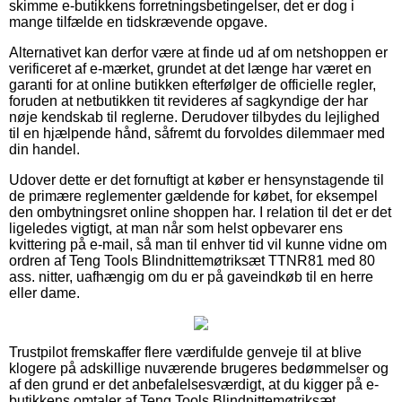
skimme e-butikkens forretningsbetingelser, det er dog i
mange tilfælde en tidskrævende opgave.
Alternativet kan derfor være at finde ud af om netshoppen er
verificeret af e-mærket, grundet at det længe har været en
garanti for at online butikken efterfølger de officielle regler,
foruden at netbutikken tit revideres af sagkyndige der har
nøje kendskab til reglerne. Derudover tilbydes du lejlighed
til en hjælpende hånd, såfremt du forvoldes dilemmaer med
din handel.
Udover dette er det fornuftigt at køber er hensynstagende til
de primære reglementer gældende for købet, for eksempel
den ombytningsret online shoppen har. I relation til det er det
ligeledes vigtigt, at man når som helst opbevarer ens
kvittering på e-mail, så man til enhver tid vil kunne vidne om
ordren af Teng Tools Blindnittemøtriksæt TTNR81 med 80
ass. nitter, uafhængig om du er på gaveindkøb til en herre
eller dame.
Trustpilot fremskaffer flere værdifulde genveje til at blive
klogere på adskillige nuværende brugeres bedømmelser og
af den grund er det anbefalelsesværdigt, at du kigger på e-
butikkens omtaler af Teng Tools Blindnittemøtriksæt