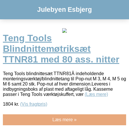
Julebyen Esbjerg
Teng Tools
Blindnittemøtriksæt
TTNR81 med 80 ass. nitter
Teng Tools blindnittesæt TTNR81Â indeholdende
monteringsværktøj/blindnittetang til Pop-nut M 3, M 4, M 5 og
M 6 samt 20 stk. Pop-nut af hver dimension.Leveres i
indbygningsboks af plast med aftageligt låg. Kasserne
passer i Teng Tools værktøjskuffert, vær
(Læs mere)
1804
kr.
(Vis fragtpris)
Læs mere »