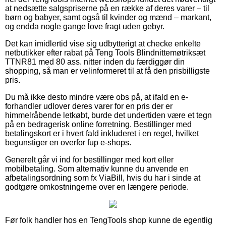
at nedsætte salgspriserne på en række af deres varer – til
børn og babyer, samt også til kvinder og mænd – markant,
og endda nogle gange love fragt uden gebyr.
Det kan imidlertid vise sig udbytterigt at checke enkelte
netbutikker efter rabat på Teng Tools Blindnittemøtriksæt
TTNR81 med 80 ass. nitter inden du færdiggør din
shopping, så man er velinformeret til at få den prisbilligste
pris.
Du må ikke desto mindre være obs på, at ifald en e-
forhandler udlover deres varer for en pris der er
himmelråbende letkøbt, burde det undertiden være et tegn
på en bedragerisk online forretning. Bestillinger med
betalingskort er i hvert fald inkluderet i en regel, hvilket
begunstiger en overfor fup e-shops.
Generelt går vi ind for bestillinger med kort eller
mobilbetaling. Som alternativ kunne du anvende en
afbetalingsordning som fx ViaBill, hvis du har i sinde at
godtgøre omkostningerne over en længere periode.
Før folk handler hos en TengTools shop kunne de egentlig