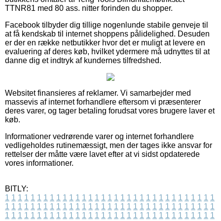
TTNR81 med 80 ass. nitter forinden du shopper.
Facebook tilbyder dig tillige nogenlunde stabile genveje til
at få kendskab til internet shoppens pålidelighed. Desuden
er der en række netbutikker hvor det er muligt at levere en
evaluering af deres køb, hvilket ydermere må udnyttes til at
danne dig et indtryk af kundernes tilfredshed.
Websitet finansieres af reklamer. Vi samarbejder med
massevis af internet forhandlere eftersom vi præsenterer
deres varer, og tager betaling forudsat vores brugere laver et
køb.
Informationer vedrørende varer og internet forhandlere
vedligeholdes rutinemæssigt, men der tages ikke ansvar for
rettelser der måtte være lavet efter at vi sidst opdaterede
vores informationer.
BITLY:
1
1
1
1
1
1
1
1
1
1
1
1
1
1
1
1
1
1
1
1
1
1
1
1
1
1
1
1
1
1
1
1
1
1
1
1
1
1
1
1
1
1
1
1
1
1
1
1
1
1
1
1
1
1
1
1
1
1
1
1
1
1
1
1
1
1
1
1
1
1
1
1
1
1
1
1
1
1
1
1
1
1
1
1
1
1
1
1
1
1
1
1
1
1
1
1
1
1
1