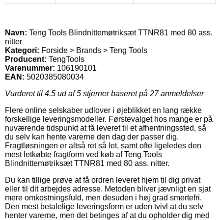
Navn:
Teng Tools Blindnittemøtriksæt TTNR81 med 80 ass.
nitter
Kategori:
Forside > Brands > Teng Tools
Producent:
TengTools
Varenummer:
106190101
EAN:
5020385080034
Vurderet til
4.5
ud af 5 stjerner baseret på
27
anmeldelser
Flere online selskaber udlover i øjeblikket en lang række
forskellige leveringsmodeller. Førstevalget hos mange er på
nuværende tidspunkt at få leveret til et afhentningssted, så
du selv kan hente varerne den dag der passer dig.
Fragtløsningen er altså ret så let, samt ofte ligeledes den
mest letkøbte fragtform ved køb af Teng Tools
Blindnittemøtriksæt TTNR81 med 80 ass. nitter.
Du kan tillige prøve at få ordren leveret hjem til dig privat
eller til dit arbejdes adresse. Metoden bliver jævnligt en sjat
mere omkostningsfuld, men desuden i høj grad smertefri.
Den mest betalelige leveringsform er uden tvivl at du selv
henter varerne, men det betinges af at du opholder dig med