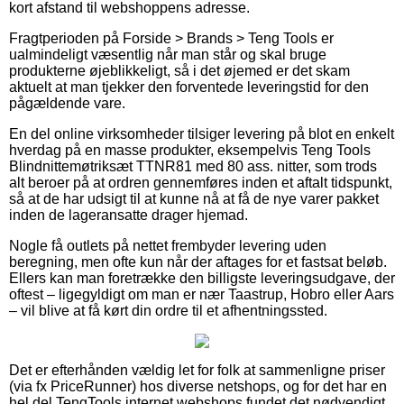
kort afstand til webshoppens adresse.
Fragtperioden på Forside > Brands > Teng Tools er
ualmindeligt væsentlig når man står og skal bruge
produkterne øjeblikkeligt, så i det øjemed er det skam
aktuelt at man tjekker den forventede leveringstid for den
pågældende vare.
En del online virksomheder tilsiger levering på blot en enkelt
hverdag på en masse produkter, eksempelvis Teng Tools
Blindnittemøtriksæt TTNR81 med 80 ass. nitter, som trods
alt beroer på at ordren gennemføres inden et aftalt tidspunkt,
så at de har udsigt til at kunne nå at få de nye varer pakket
inden de lageransatte drager hjemad.
Nogle få outlets på nettet frembyder levering uden
beregning, men ofte kun når der aftages for et fastsat beløb.
Ellers kan man foretrække den billigste leveringsudgave, der
oftest – ligegyldigt om man er nær Taastrup, Hobro eller Aars
– vil blive at få kørt din ordre til et afhentningssted.
Det er efterhånden vældig let for folk at sammenligne priser
(via fx PriceRunner) hos diverse netshops, og for det har en
hel del TengTools internet webshops fundet det nødvendigt