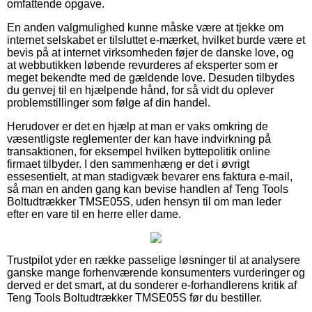
omfattende opgave.
En anden valgmulighed kunne måske være at tjekke om
internet selskabet er tilsluttet e-mærket, hvilket burde være et
bevis på at internet virksomheden føjer de danske love, og
at webbutikken løbende revurderes af eksperter som er
meget bekendte med de gældende love. Desuden tilbydes
du genvej til en hjælpende hånd, for så vidt du oplever
problemstillinger som følge af din handel.
Herudover er det en hjælp at man er vaks omkring de
væsentligste reglementer der kan have indvirkning på
transaktionen, for eksempel hvilken byttepolitik online
firmaet tilbyder. I den sammenhæng er det i øvrigt
essesentielt, at man stadigvæk bevarer ens faktura e-mail,
så man en anden gang kan bevise handlen af Teng Tools
Boltudtrækker TMSE05S, uden hensyn til om man leder
efter en vare til en herre eller dame.
Trustpilot yder en række passelige løsninger til at analysere
ganske mange forhenværende konsumenters vurderinger og
derved er det smart, at du sonderer e-forhandlerens kritik af
Teng Tools Boltudtrækker TMSE05S før du bestiller.