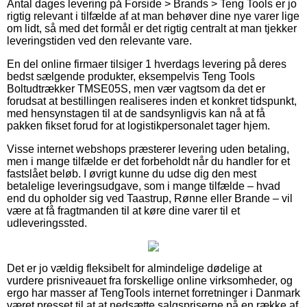
Antal dages levering på Forside > Brands > Teng Tools er jo
rigtig relevant i tilfælde af at man behøver dine nye varer lige
om lidt, så med det formål er det rigtig centralt at man tjekker
leveringstiden ved den relevante vare.
En del online firmaer tilsiger 1 hverdags levering på deres
bedst sælgende produkter, eksempelvis Teng Tools
Boltudtrækker TMSE05S, men vær vagtsom da det er
forudsat at bestillingen realiseres inden et konkret tidspunkt,
med hensynstagen til at de sandsynligvis kan nå at få
pakken fikset forud for at logistikpersonalet tager hjem.
Visse internet webshops præsterer levering uden betaling,
men i mange tilfælde er det forbeholdt når du handler for et
fastslået beløb. I øvrigt kunne du udse dig den mest
betalelige leveringsudgave, som i mange tilfælde – hvad
end du opholder sig ved Taastrup, Rønne eller Brande – vil
være at få fragtmanden til at køre dine varer til et
udleveringssted.
Det er jo vældig fleksibelt for almindelige dødelige at
vurdere prisniveauet fra forskellige online virksomheder, og
ergo har masser af TengTools internet forretninger i Danmark
været presset til at at nedsætte salgspriserne på en række af