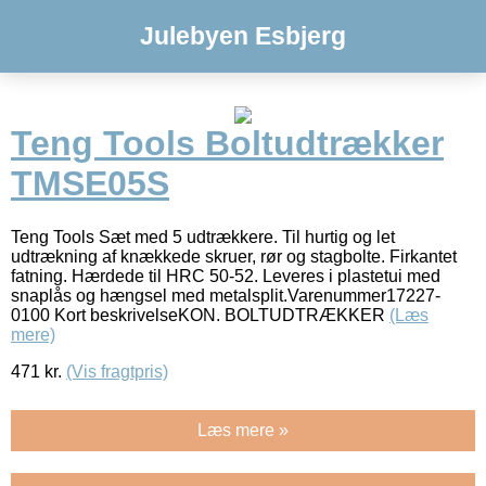
Julebyen Esbjerg
Teng Tools Boltudtrækker
TMSE05S
Teng Tools Sæt med 5 udtrækkere. Til hurtig og let
udtrækning af knækkede skruer, rør og stagbolte. Firkantet
fatning. Hærdede til HRC 50-52. Leveres i plastetui med
snaplås og hængsel med metalsplit.Varenummer17227-
0100 Kort beskrivelseKON. BOLTUDTRÆKKER
(Læs
mere)
471
kr.
(Vis fragtpris)
Læs mere »