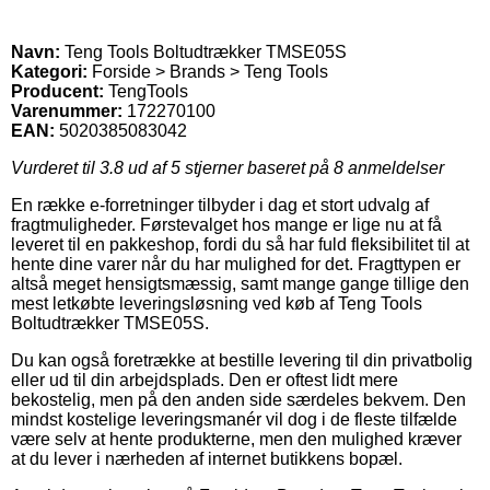
Navn:
Teng Tools Boltudtrækker TMSE05S
Kategori:
Forside > Brands > Teng Tools
Producent:
TengTools
Varenummer:
172270100
EAN:
5020385083042
Vurderet til
3.8
ud af 5 stjerner baseret på
8
anmeldelser
En række e-forretninger tilbyder i dag et stort udvalg af
fragtmuligheder. Førstevalget hos mange er lige nu at få
leveret til en pakkeshop, fordi du så har fuld fleksibilitet til at
hente dine varer når du har mulighed for det. Fragttypen er
altså meget hensigtsmæssig, samt mange gange tillige den
mest letkøbte leveringsløsning ved køb af Teng Tools
Boltudtrækker TMSE05S.
Du kan også foretrække at bestille levering til din privatbolig
eller ud til din arbejdsplads. Den er oftest lidt mere
bekostelig, men på den anden side særdeles bekvem. Den
mindst kostelige leveringsmanér vil dog i de fleste tilfælde
være selv at hente produkterne, men den mulighed kræver
at du lever i nærheden af internet butikkens bopæl.