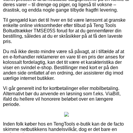
deres varer – til drenge og piger, og ligeså til voksne –
drastisk, og endda nogle gange tilbyde fragtfri levering.
Til gengæld kan det til hver en tid være lønsomt at granske
enkelte online virksomheder efter tilbud på Teng Tools
Boltudtrækker TMSE05S forud for at du gennemfører din
bestilling, således at du er skråsikker på at få den laveste
pris.
Du må ikke desto mindre være så påvagt, at i tilfælde af at
en e-forhandler reklamerer en vare til en pris der anses for
kolossalt fordelagtig, kan det tit være et karakteristika der
viser en svindel e-shop. Bestillinger med kort er på den
anden side omfattet af en ordning, der assisterer dig imod
uærlige internet butikker.
Vi går generelt ind for kortbetalinger eller mobilbetaling.
Alternativt bør du anvende en løsning som f.eks. ViaBill,
ifald du hellere vil honorere beløbet over en længere
periode.
Inden folk køber hos en TengTools e-butik kan de de facto
skimme netbutikkens handelsvilkår, dog er det bare en