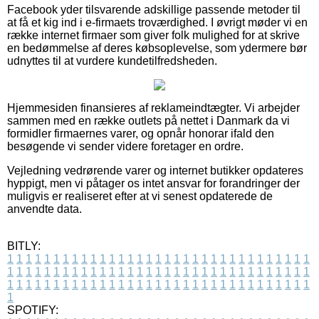
Facebook yder tilsvarende adskillige passende metoder til
at få et kig ind i e-firmaets troværdighed. I øvrigt møder vi en
række internet firmaer som giver folk mulighed for at skrive
en bedømmelse af deres købsoplevelse, som ydermere bør
udnyttes til at vurdere kundetilfredsheden.
Hjemmesiden finansieres af reklameindtægter. Vi arbejder
sammen med en række outlets på nettet i Danmark da vi
formidler firmaernes varer, og opnår honorar ifald den
besøgende vi sender videre foretager en ordre.
Vejledning vedrørende varer og internet butikker opdateres
hyppigt, men vi påtager os intet ansvar for forandringer der
muligvis er realiseret efter at vi senest opdaterede de
anvendte data.
BITLY:
1
1
1
1
1
1
1
1
1
1
1
1
1
1
1
1
1
1
1
1
1
1
1
1
1
1
1
1
1
1
1
1
1
1
1
1
1
1
1
1
1
1
1
1
1
1
1
1
1
1
1
1
1
1
1
1
1
1
1
1
1
1
1
1
1
1
1
1
1
1
1
1
1
1
1
1
1
1
1
1
1
1
1
1
1
1
1
1
1
1
1
1
1
1
1
1
1
1
1
1
SPOTIFY: