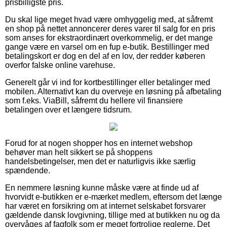
prisbilligste pris.
Du skal lige meget hvad være omhyggelig med, at såfremt
en shop på nettet annoncerer deres varer til salg for en pris
som anses for ekstraordinært overkommelig, er det mange
gange være en varsel om en fup e-butik. Bestillinger med
betalingskort er dog en del af en lov, der redder køberen
overfor falske online varehuse.
Generelt går vi ind for kortbestillinger eller betalinger med
mobilen. Alternativt kan du overveje en løsning på afbetaling
som f.eks. ViaBill, såfremt du hellere vil finansiere
betalingen over et længere tidsrum.
Forud for at nogen shopper hos en internet webshop
behøver man helt sikkert se på shoppens
handelsbetingelser, men det er naturligvis ikke særlig
spændende.
En nemmere løsning kunne måske være at finde ud af
hvorvidt e-butikken er e-mærket medlem, eftersom det længe
har været en forsikring om at internet selskabet forsvarer
gældende dansk lovgivning, tillige med at butikken nu og da
overvåges af fagfolk som er meget fortrolige reglerne. Det