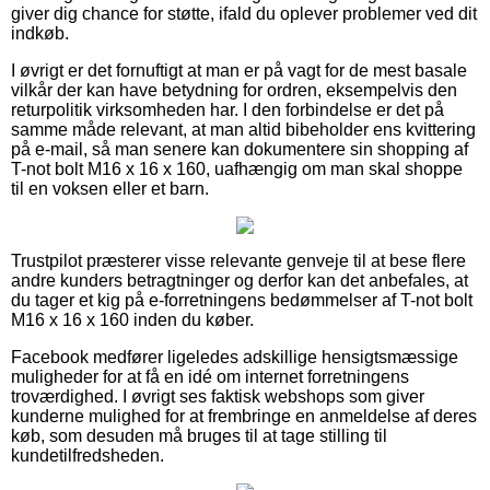
giver dig chance for støtte, ifald du oplever problemer ved dit
indkøb.
I øvrigt er det fornuftigt at man er på vagt for de mest basale
vilkår der kan have betydning for ordren, eksempelvis den
returpolitik virksomheden har. I den forbindelse er det på
samme måde relevant, at man altid bibeholder ens kvittering
på e-mail, så man senere kan dokumentere sin shopping af
T-not bolt M16 x 16 x 160, uafhængig om man skal shoppe
til en voksen eller et barn.
Trustpilot præsterer visse relevante genveje til at bese flere
andre kunders betragtninger og derfor kan det anbefales, at
du tager et kig på e-forretningens bedømmelser af T-not bolt
M16 x 16 x 160 inden du køber.
Facebook medfører ligeledes adskillige hensigtsmæssige
muligheder for at få en idé om internet forretningens
troværdighed. I øvrigt ses faktisk webshops som giver
kunderne mulighed for at frembringe en anmeldelse af deres
køb, som desuden må bruges til at tage stilling til
kundetilfredsheden.