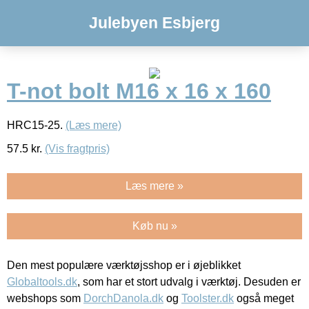
Julebyen Esbjerg
T-not bolt M16 x 16 x 160
HRC15-25.
(Læs mere)
57.5
kr.
(Vis fragtpris)
Læs mere »
Køb nu »
Den mest populære værktøjsshop er i øjeblikket
Globaltools.dk
, som har et stort udvalg i værktøj. Desuden er
webshops som
DorchDanola.dk
og
Toolster.dk
også meget