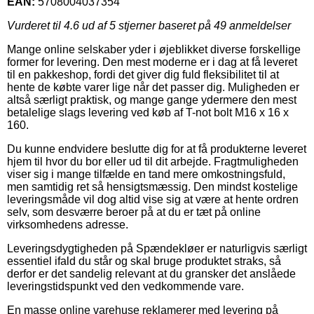
EAN:
5708004037354
Vurderet til
4.6
ud af 5 stjerner baseret på
49
anmeldelser
Mange online selskaber yder i øjeblikket diverse forskellige
former for levering. Den mest moderne er i dag at få leveret
til en pakkeshop, fordi det giver dig fuld fleksibilitet til at
hente de købte varer lige når det passer dig. Muligheden er
altså særligt praktisk, og mange gange ydermere den mest
betalelige slags levering ved køb af T-not bolt M16 x 16 x
160.
Du kunne endvidere beslutte dig for at få produkterne leveret
hjem til hvor du bor eller ud til dit arbejde. Fragtmuligheden
viser sig i mange tilfælde en tand mere omkostningsfuld,
men samtidig ret så hensigtsmæssig. Den mindst kostelige
leveringsmåde vil dog altid vise sig at være at hente ordren
selv, som desværre beroer på at du er tæt på online
virksomhedens adresse.
Leveringsdygtigheden på Spændekløer er naturligvis særligt
essentiel ifald du står og skal bruge produktet straks, så
derfor er det sandelig relevant at du gransker det anslåede
leveringstidspunkt ved den vedkommende vare.
En masse online varehuse reklamerer med levering på