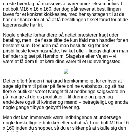
næste hverdag på massevis af varenumre, eksempelvis T-
not bolt M16 x 16 x 160, der dog påkræver at bestillingen
laves før et konkret klokkeslæt, med hensynstagen til at de
har en chance for at nå at få bestillingen fikset forud for at de
lageransatte har fri.
Nogle enkelte forhandlere på nettet præsterer fragt uden
betaling, men i de fleste tilfælde kun ifald man handler for en
bestemt sum. Desuden må man beslutte sig for den
prisbilligste leveringsmåde, hvilket ofte – ligegyldigt om man
befinder sig tæt på Hørsholm, Slagelse eller Vejen – vil
være at få dem til at køre dine varer til et udleveringssted.
Det er efterhånden i høj grad fremkommeligt for enhver at
søge sig frem til priser på flere online webshops, og så har
flere e-butikker været tvunget til at nedbringe salgsværdien
på mange af deres produkter – til drenge og piger, og
endvidere også til kvinder og mænd – betragteligt, og endda
nogle gange tilbyde gebyrfri levering.
Men det kan immervæk være indbringende at undersøge
nogle forskellige e-butikker efter rabat på T-not bolt M16 x 16
x 160 inden du shopper, så du er sikker på at skaffe sig den