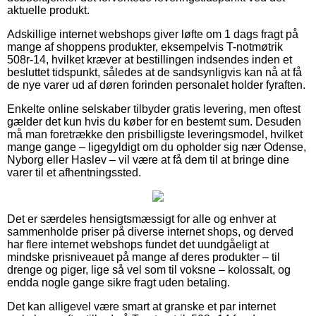
aktuelle produkt.
Adskillige internet webshops giver løfte om 1 dags fragt på
mange af shoppens produkter, eksempelvis T-notmøtrik
508r-14, hvilket kræver at bestillingen indsendes inden et
besluttet tidspunkt, således at de sandsynligvis kan nå at få
de nye varer ud af døren forinden personalet holder fyraften.
Enkelte online selskaber tilbyder gratis levering, men oftest
gælder det kun hvis du køber for en bestemt sum. Desuden
må man foretrække den prisbilligste leveringsmodel, hvilket
mange gange – ligegyldigt om du opholder sig nær Odense,
Nyborg eller Haslev – vil være at få dem til at bringe dine
varer til et afhentningssted.
Det er særdeles hensigtsmæssigt for alle og enhver at
sammenholde priser på diverse internet shops, og derved
har flere internet webshops fundet det uundgåeligt at
mindske prisniveauet på mange af deres produkter – til
drenge og piger, lige så vel som til voksne – kolossalt, og
endda nogle gange sikre fragt uden betaling.
Det kan alligevel være smart at granske et par internet