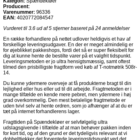
Kategori:
Spændekløer
Producent:
Varenummer:
96336
EAN:
4020772084547
Vurderet til
3.6
ud af 5 stjerner baseret på
24
anmeldelser
En række forhandlere på nettet udlover heldigvis et hav af
forskellige leveringsudgaver. En der er meget almindelig er
for øjeblikket pakkeshops, fordi det så er super fleksibelt for
dig at kunne hente de bestilte varer på et valgfrit tidspunkt.
Leveringsmetoden er jo ultra hensigtsmæssig, samt oftest
tilmed den prisbilligste fragtform ved køb af T-notmøtrik 508r-
14.
Du kunne ydermere overveje at få produkterne bragt til din
lejlighed eller hus eller ud til dit arbejde. Fragtmetoden er i
mange tilfælde en kende mere pebret, men ydermere i høj
grad overkommelig. Den mest betalelige fragtmetode er
uden tvivl selv at hente ordren, som jo afhænger af at du er
tæt på internet forhandlerens lager.
Fragttiden på Spændekløer er selvfølgelig ultra
udslagsgivende i tilfælde af at man behøver pakken inden
for kort tid, og af den grund er det tydeligvis relevant at vi
dobbelttjekker det forventede leveringstidspunkt ved det