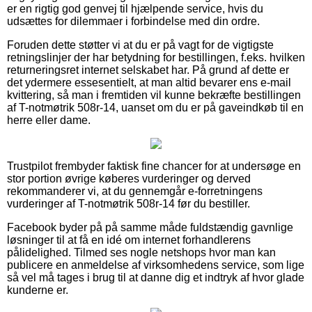
er en rigtig god genvej til hjælpende service, hvis du
udsættes for dilemmaer i forbindelse med din ordre.
Foruden dette støtter vi at du er på vagt for de vigtigste
retningslinjer der har betydning for bestillingen, f.eks. hvilken
returneringsret internet selskabet har. På grund af dette er
det ydermere essesentielt, at man altid bevarer ens e-mail
kvittering, så man i fremtiden vil kunne bekræfte bestillingen
af T-notmøtrik 508r-14, uanset om du er på gaveindkøb til en
herre eller dame.
Trustpilot frembyder faktisk fine chancer for at undersøge en
stor portion øvrige køberes vurderinger og derved
rekommanderer vi, at du gennemgår e-forretningens
vurderinger af T-notmøtrik 508r-14 før du bestiller.
Facebook byder på på samme måde fuldstændig gavnlige
løsninger til at få en idé om internet forhandlerens
pålidelighed. Tilmed ses nogle netshops hvor man kan
publicere en anmeldelse af virksomhedens service, som lige
så vel må tages i brug til at danne dig et indtryk af hvor glade
kunderne er.