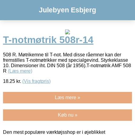
Julebyen Esbjerg
T-notmøtrik 508r-14
508 R. Møtrikemne til T-not. Med disse råemner kan der
fremstilles T-notmøtrikker med specialgevind. Styrkeklasse
10. Dimensioner iht. DIN 508 (år 1956).T-notmøtrik AMF 508
R
(Læs mere)
18.25
kr.
(Vis fragtpris)
Læs mere »
Køb nu »
Den mest populære værktøjsshop er i øjeblikket