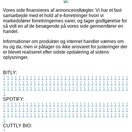
Vores side finansieres af annonceindtægter. Vi har et fast
samarbejde med et hold af e-forretninger hvori vi
markedsfører forretningernes varer, og tager godtgørelse for
så vidt en af de besøgende på vores side gennemfører en
handel.
Informationer om produkter og internet handler værnes om
nu og da, men vi påtager os ikke ansvaret for justeringer der
er blevet realiseret efter sidste opdatering af sidens
oplysninger.
BITLY:
1
1
1
1
1
1
1
1
1
1
1
1
1
1
1
1
1
1
1
1
1
1
1
1
1
1
1
1
1
1
1
1
1
1
1
1
1
1
1
1
1
1
1
1
1
1
1
1
1
1
1
1
1
1
1
1
1
1
1
1
1
1
1
1
1
1
1
1
1
1
1
1
1
1
1
1
1
1
1
1
1
1
1
1
1
1
1
1
1
1
1
1
1
1
1
1
1
1
1
1
SPOTIFY:
1
1
1
1
1
1
1
1
1
1
1
1
1
1
1
1
1
1
1
1
1
1
1
1
1
1
1
1
1
1
1
1
1
1
1
1
1
1
1
1
1
1
1
1
1
1
1
1
1
1
1
1
1
1
1
1
1
1
1
1
1
1
1
1
1
1
1
1
1
1
1
1
1
1
1
1
1
1
1
1
1
1
1
1
1
1
1
1
1
1
1
1
1
1
1
1
1
1
1
1
CUTTLY BIO:
1