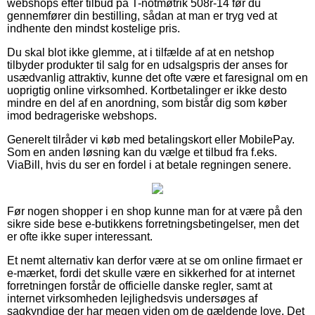
webshops efter tilbud på T-notmøtrik 508r-14 før du
gennemfører din bestilling, sådan at man er tryg ved at
indhente den mindst kostelige pris.
Du skal blot ikke glemme, at i tilfælde af at en netshop
tilbyder produkter til salg for en udsalgspris der anses for
usædvanlig attraktiv, kunne det ofte være et faresignal om en
uoprigtig online virksomhed. Kortbetalinger er ikke desto
mindre en del af en anordning, som bistår dig som køber
imod bedrageriske webshops.
Generelt tilråder vi køb med betalingskort eller MobilePay.
Som en anden løsning kan du vælge et tilbud fra f.eks.
ViaBill, hvis du ser en fordel i at betale regningen senere.
Før nogen shopper i en shop kunne man for at være på den
sikre side bese e-butikkens forretningsbetingelser, men det
er ofte ikke super interessant.
Et nemt alternativ kan derfor være at se om online firmaet er
e-mærket, fordi det skulle være en sikkerhed for at internet
forretningen forstår de officielle danske regler, samt at
internet virksomheden lejlighedsvis undersøges af
sagkyndige der har megen viden om de gældende love. Det