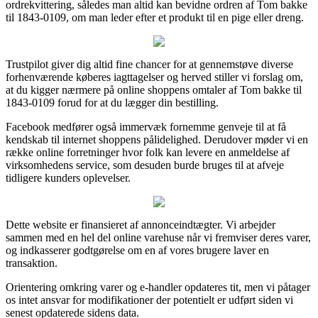
ordrekvittering, således man altid kan bevidne ordren af Tom bakke
til 1843-0109, om man leder efter et produkt til en pige eller dreng.
Trustpilot giver dig altid fine chancer for at gennemstøve diverse
forhenværende køberes iagttagelser og herved stiller vi forslag om,
at du kigger nærmere på online shoppens omtaler af Tom bakke til
1843-0109 forud for at du lægger din bestilling.
Facebook medfører også immervæk fornemme genveje til at få
kendskab til internet shoppens pålidelighed. Derudover møder vi en
række online forretninger hvor folk kan levere en anmeldelse af
virksomhedens service, som desuden burde bruges til at afveje
tidligere kunders oplevelser.
Dette website er finansieret af annonceindtægter. Vi arbejder
sammen med en hel del online varehuse når vi fremviser deres varer,
og indkasserer godtgørelse om en af vores brugere laver en
transaktion.
Orientering omkring varer og e-handler opdateres tit, men vi påtager
os intet ansvar for modifikationer der potentielt er udført siden vi
senest opdaterede sidens data.