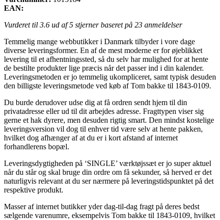
EAN:
Vurderet til
3.6
ud af 5 stjerner baseret på
23
anmeldelser
Temmelig mange webbutikker i Danmark tilbyder i vore dage
diverse leveringsformer. En af de mest moderne er for øjeblikket
levering til et afhentningssted, så du selv har mulighed for at hente
de bestilte produkter lige præcis når det passer ind i din kalender.
Leveringsmetoden er jo temmelig ukompliceret, samt typisk desuden
den billigste leveringsmetode ved køb af Tom bakke til 1843-0109.
Du burde derudover udse dig at få ordren sendt hjem til din
privatadresse eller ud til dit arbejdes adresse. Fragttypen viser sig
gerne et hak dyrere, men desuden rigtig smart. Den mindst kostelige
leveringsversion vil dog til enhver tid være selv at hente pakken,
hvilket dog afhænger af at du er i kort afstand af internet
forhandlerens bopæl.
Leveringsdygtigheden på ‘SINGLE’ værktøjssæt er jo super aktuel
når du står og skal bruge din ordre om få sekunder, så herved er det
naturligvis relevant at du ser nærmere på leveringstidspunktet på det
respektive produkt.
Masser af internet butikker yder dag-til-dag fragt på deres bedst
sælgende varenumre, eksempelvis Tom bakke til 1843-0109, hvilket