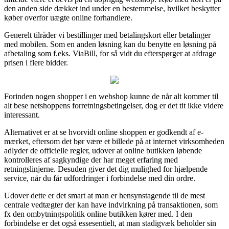
den anden side dækket ind under en bestemmelse, hvilket beskytter
køber overfor uægte online forhandlere.
Generelt tilråder vi bestillinger med betalingskort eller betalinger
med mobilen. Som en anden løsning kan du benytte en løsning på
afbetaling som f.eks. ViaBill, for så vidt du efterspørger at afdrage
prisen i flere bidder.
Forinden nogen shopper i en webshop kunne de når alt kommer til
alt bese netshoppens forretningsbetingelser, dog er det tit ikke videre
interessant.
Alternativet er at se hvorvidt online shoppen er godkendt af e-
mærket, eftersom det bør være et billede på at internet virksomheden
adlyder de officielle regler, udover at online butikken løbende
kontrolleres af sagkyndige der har meget erfaring med
retningslinjerne. Desuden giver det dig mulighed for hjælpende
service, når du får udfordringer i forbindelse med din ordre.
Udover dette er det smart at man er hensynstagende til de mest
centrale vedtægter der kan have indvirkning på transaktionen, som
fx den ombytningspolitik online butikken kører med. I den
forbindelse er det også essesentielt, at man stadigvæk beholder sin