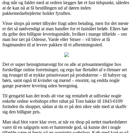
dog står og falder med at ordren lægges før et fast tidspunkt, således
at de kan nå at få bestillingen ud af døren inden
pakkemedarbejderne holder fyraften.
Visse shops på nettet tilbyder fragt uden betaling, men for det meste
er det så nødvendigt at man handler for et fastslået beløb. Ellers bør
du gribe den billigste leveringsmåde, hvilket i mange tilfælde – om
man bor tæt på Odense, Varde eller Struer – vil blive at få
fragtmanden til at levere pakken til et afhentningssted.
Det er super hensigtsmæssigt for os alle at prissammenligne hos
forskellige online forretninger, og ergo har flertallet af e-firmaer set
sig tvunget til at trykke prisniveauet på produkterne – til babyer og
børn, samt også til kvinder og mænd – enormt, og endda nogle
gange præstere levering uden beregning.
Til gengæld kan det trods alt vise sig rentabelt at udforske nogle
enkelte online webshops efter rabat på Tom bakke til 1843-0109
forinden du shopper, sådan at du er på den sikre side med at skaffe
sig den billigste pris.
Man skal blot være klar over, at når en shop på nettet markedsfører
varer til en salgspris som er hamrende god, så kunne det i nogle
tilfælde være et bevis på en uoprigtig webshop. Køb med kort er på