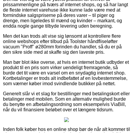
prissammenligne på tværs af internet shops, og så har langt
de fleste internet varehuse ikke kunne lade være med at
formindske salgspriserne på deres varer – til piger og
drenge, men ligeledes til mænd og kvinder – markant, og
endda nogle gange tilbyde levering uden beregning.
Men det kan trods alt vise sig lønsomt at kontrollere flere
online webshops efter tilbud på Toolster håndfliseløfter
vacuum "Proff" ø280mm forinden du handler, så du er på
den sikre side med at skaffe sig den laveste pris.
Man bør blot ikke overse, at hvis en internet butik udbyder et
produkt til en pris som virker uendeligt fremragende, så
burde det tit være en varsel om en snydagtig internet shop.
Kortbetalinger er trods alt indbefattet af en lovbestemmelse,
som værner køber imod svindlende butikker på nettet.
Generelt slår vi et slag for bestillinger med betalingskort eller
betalinger med mobilen. Som en alternativ mulighed burde
du benytte en afbetalingsordning som eksempelvis ViaBill,
når du vil finansiere beløbet over et længere tidsrum.
Inden folk køber hos en online shop bør de når alt kommer til