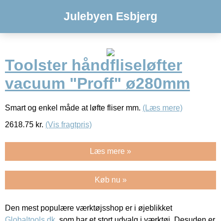
Julebyen Esbjerg
Toolster håndfliseløfter
vacuum "Proff" ø280mm
Smart og enkel måde at løfte fliser mm.
(Læs mere)
2618.75
kr.
(Vis fragtpris)
Læs mere »
Køb nu »
Den mest populære værktøjsshop er i øjeblikket
Globaltools.dk
, som har et stort udvalg i værktøj. Desuden er