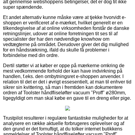
alt gennemse webshoppens betingelser, det er dog tit ikke
super spændende.
Et andet alternativ kunne måske være at tjekke hvorvidt e-
shoppen er verificeret af e-mærket, hvilket generelt er en
tilkendegivelse af at online virksomheden forstår de danske
retningslinjer, udover at online forretningen tit ses til af
specialister der har den nødvendige knowhow om
vedtægterne på området. Derudover giver det dig mulighed
for en håndsrækning, ifald du skulle få problemer i
forbindelse med din ordre.
Dertil støtter vi at køber er oppe på mærkerne omkring de
mest vedkommende forhold der kan have indvirkning på
handlen, f.eks. den ombytningsret e-shoppen anvender. I
relation til det er det i øvrigt essesentielt, at man til enhver tid
sikrer sin kvittering, så man i fremtiden kan dokumentere
ordren af Toolster håndfliseløfter vacuum "Proff" ø280mm,
ligegyldigt om man skal købe en gave til en dreng eller pige.
Trustpilot resulterer i regulære fantastiske muligheder for at
analysere en række aktuelle forbrugeres oplevelser og af
den grund er det fornuftigt, at du tolker internet butikkens
anmeldelser af Toolster håndfliseløfter vacuum "Proff"