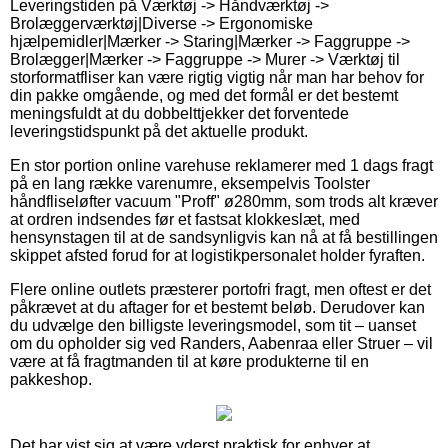
Leveringstiden på Værktøj -> Håndværktøj ->
Brolæggerværktøj|Diverse -> Ergonomiske
hjælpemidler|Mærker -> Staring|Mærker -> Faggruppe ->
Brolægger|Mærker -> Faggruppe -> Murer -> Værktøj til
storformatfliser kan være rigtig vigtig når man har behov for
din pakke omgående, og med det formål er det bestemt
meningsfuldt at du dobbelttjekker det forventede
leveringstidspunkt på det aktuelle produkt.
En stor portion online varehuse reklamerer med 1 dags fragt
på en lang række varenumre, eksempelvis Toolster
håndfliseløfter vacuum "Proff" ø280mm, som trods alt kræver
at ordren indsendes før et fastsat klokkeslæt, med
hensynstagen til at de sandsynligvis kan nå at få bestillingen
skippet afsted forud for at logistikpersonalet holder fyraften.
Flere online outlets præsterer portofri fragt, men oftest er det
påkrævet at du aftager for et bestemt beløb. Derudover kan
du udvælge den billigste leveringsmodel, som tit – uanset
om du opholder sig ved Randers, Aabenraa eller Struer – vil
være at få fragtmanden til at køre produkterne til en
pakkeshop.
Det har vist sig at være yderst praktisk for enhver at