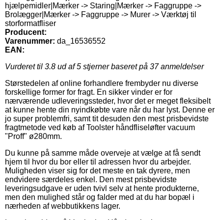
hjælpemidler|Mærker -> Staring|Mærker -> Faggruppe ->
Brolægger|Mærker -> Faggruppe -> Murer -> Værktøj til
storformatfliser
Producent:
Varenummer:
da_16536552
EAN:
Vurderet til
3.8
ud af 5 stjerner baseret på
37
anmeldelser
Størstedelen af online forhandlere frembyder nu diverse
forskellige former for fragt. En sikker vinder er for
nærværende udleveringssteder, hvor det er meget fleksibelt
at kunne hente din nyindkøbte vare når du har lyst. Denne er
jo super problemfri, samt tit desuden den mest prisbevidste
fragtmetode ved køb af Toolster håndfliseløfter vacuum
"Proff" ø280mm.
Du kunne på samme måde overveje at vælge at få sendt
hjem til hvor du bor eller til adressen hvor du arbejder.
Muligheden viser sig for det meste en tak dyrere, men
endvidere særdeles enkel. Den mest prisbevidste
leveringsudgave er uden tvivl selv at hente produkterne,
men den mulighed står og falder med at du har bopæl i
nærheden af webbutikkens lager.