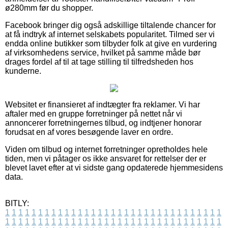
ø280mm før du shopper.
Facebook bringer dig også adskillige tiltalende chancer for
at få indtryk af internet selskabets popularitet. Tilmed ser vi
endda online butikker som tilbyder folk at give en vurdering
af virksomhedens service, hvilket på samme måde bør
drages fordel af til at tage stilling til tilfredsheden hos
kunderne.
Websitet er finansieret af indtægter fra reklamer. Vi har
aftaler med en gruppe forretninger på nettet når vi
annoncerer forretningernes tilbud, og indtjener honorar
forudsat en af vores besøgende laver en ordre.
Viden om tilbud og internet forretninger opretholdes hele
tiden, men vi påtager os ikke ansvaret for rettelser der er
blevet lavet efter at vi sidste gang opdaterede hjemmesidens
data.
BITLY:
1
1
1
1
1
1
1
1
1
1
1
1
1
1
1
1
1
1
1
1
1
1
1
1
1
1
1
1
1
1
1
1
1
1
1
1
1
1
1
1
1
1
1
1
1
1
1
1
1
1
1
1
1
1
1
1
1
1
1
1
1
1
1
1
1
1