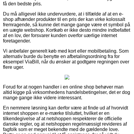
få den bedste pris.
Du må alligevel ikke undervurdere, at i tilfælde af at en e-
shop afhænder produkter til en pris der kan virke kolossalt
fremragende, så kunne det mange gange være et symbol på
en uægte webshop. Kortkøb er ikke desto mindre indbefattet
af en lov, der forsvarer kunden overfor uærlige internet
foretagender.
Vi anbefaler generelt køb med kort eller mobilbetaling. Som
alternativ burde du benytte en afbetalingsordning fra for
eksempel ViaBill, når du ønsker at godtgøre regningen over
flere uger.
Forud for at nogen handler i en online shop behøver man
altid kigge på virksomhedens handelsbetingelser, det er dog
mange gange ikke videre interessant.
En nemmere løsning kan derfor være at finde ud af hvorvidt
internet shoppen er e-mærke tilsluttet, hvilket er en
tilkendegivelse af at netshoppen respekterer de officielle
danske regler, og at netshoppen regelmæssigt revideres af
fagfolk som er meget bekendte med de gældende love.