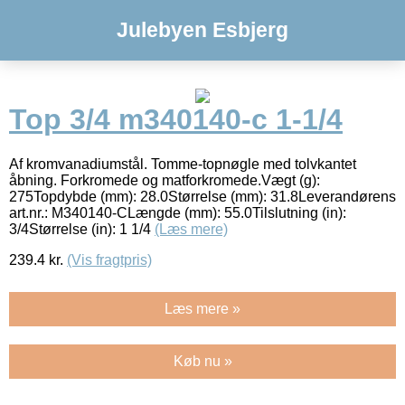
Julebyen Esbjerg
Top 3/4 m340140-c 1-1/4
Af kromvanadiumstål. Tomme-topnøgle med tolvkantet
åbning. Forkromede og matforkromede.Vægt (g):
275Topdybde (mm): 28.0Størrelse (mm): 31.8Leverandørens
art.nr.: M340140-CLængde (mm): 55.0Tilslutning (in):
3/4Størrelse (in): 1 1/4
(Læs mere)
239.4
kr.
(Vis fragtpris)
Læs mere »
Køb nu »