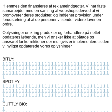
Hjemmesiden finansieres af reklameindtægter. Vi har faste
samarbejder med en samling af webshops derved at vi
promoverer deres produkter, og indtjener provision under
forudsætning af at de personer vi sender videre laver en
ordre.
Oplysninger omkring produkter og forhandlere på nettet
opdateres løbende, men vi ønsker ikke at påtage os
ansvaret for korrektioner der muligvis er implementeret siden
vi nyligst opdaterede vores oplysninger.
BITLY:
1
1
1
1
1
1
1
1
1
1
1
1
1
1
1
1
1
1
1
1
1
1
1
1
1
1
1
1
1
1
1
1
1
1
1
1
1
1
1
1
1
1
1
1
1
1
1
1
1
1
1
1
1
1
1
1
1
1
1
1
1
1
1
1
1
1
1
1
1
1
1
1
1
1
1
1
1
1
1
1
1
1
1
1
1
1
1
1
1
1
1
1
1
1
1
1
1
1
1
1
SPOTIFY:
1
1
1
1
1
1
1
1
1
1
1
1
1
1
1
1
1
1
1
1
1
1
1
1
1
1
1
1
1
1
1
1
1
1
1
1
1
1
1
1
1
1
1
1
1
1
1
1
1
1
1
1
1
1
1
1
1
1
1
1
1
1
1
1
1
1
1
1
1
1
1
1
1
1
1
1
1
1
1
1
1
1
1
1
1
1
1
1
1
1
1
1
1
1
1
1
1
1
1
1
CUTTLY BIO:
1