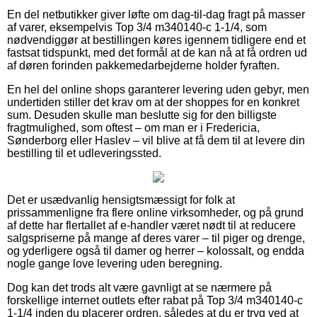
En del netbutikker giver løfte om dag-til-dag fragt på masser
af varer, eksempelvis Top 3/4 m340140-c 1-1/4, som
nødvendiggør at bestillingen køres igennem tidligere end et
fastsat tidspunkt, med det formål at de kan nå at få ordren ud
af døren forinden pakkemedarbejderne holder fyraften.
En hel del online shops garanterer levering uden gebyr, men
undertiden stiller det krav om at der shoppes for en konkret
sum. Desuden skulle man beslutte sig for den billigste
fragtmulighed, som oftest – om man er i Fredericia,
Sønderborg eller Haslev – vil blive at få dem til at levere din
bestilling til et udleveringssted.
Det er usædvanlig hensigtsmæssigt for folk at
prissammenligne fra flere online virksomheder, og på grund
af dette har flertallet af e-handler været nødt til at reducere
salgspriserne på mange af deres varer – til piger og drenge,
og yderligere også til damer og herrer – kolossalt, og endda
nogle gange love levering uden beregning.
Dog kan det trods alt være gavnligt at se nærmere på
forskellige internet outlets efter rabat på Top 3/4 m340140-c
1-1/4 inden du placerer ordren, således at du er tryg ved at