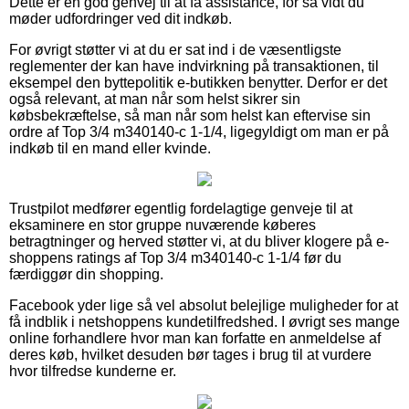
Dette er en god genvej til at få assistance, for så vidt du
møder udfordringer ved dit indkøb.
For øvrigt støtter vi at du er sat ind i de væsentligste
reglementer der kan have indvirkning på transaktionen, til
eksempel den byttepolitik e-butikken benytter. Derfor er det
også relevant, at man når som helst sikrer sin
købsbekræftelse, så man når som helst kan eftervise sin
ordre af Top 3/4 m340140-c 1-1/4, ligegyldigt om man er på
indkøb til en mand eller kvinde.
Trustpilot medfører egentlig fordelagtige genveje til at
eksaminere en stor gruppe nuværende køberes
betragtninger og herved støtter vi, at du bliver klogere på e-
shoppens ratings af Top 3/4 m340140-c 1-1/4 før du
færdiggør din shopping.
Facebook yder lige så vel absolut belejlige muligheder for at
få indblik i netshoppens kundetilfredshed. I øvrigt ses mange
online forhandlere hvor man kan forfatte en anmeldelse af
deres køb, hvilket desuden bør tages i brug til at vurdere
hvor tilfredse kunderne er.