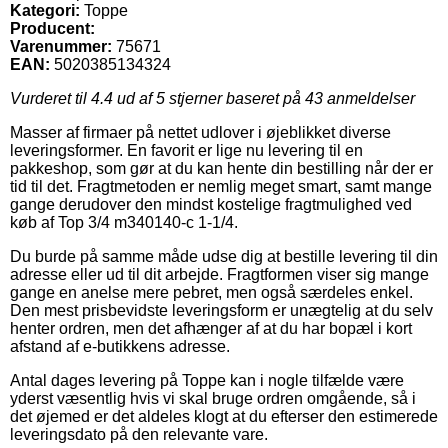
Kategori:
Toppe
Producent:
Varenummer:
75671
EAN:
5020385134324
Vurderet til
4.4
ud af 5 stjerner baseret på
43
anmeldelser
Masser af firmaer på nettet udlover i øjeblikket diverse
leveringsformer. En favorit er lige nu levering til en
pakkeshop, som gør at du kan hente din bestilling når der er
tid til det. Fragtmetoden er nemlig meget smart, samt mange
gange derudover den mindst kostelige fragtmulighed ved
køb af Top 3/4 m340140-c 1-1/4.
Du burde på samme måde udse dig at bestille levering til din
adresse eller ud til dit arbejde. Fragtformen viser sig mange
gange en anelse mere pebret, men også særdeles enkel.
Den mest prisbevidste leveringsform er unægtelig at du selv
henter ordren, men det afhænger af at du har bopæl i kort
afstand af e-butikkens adresse.
Antal dages levering på Toppe kan i nogle tilfælde være
yderst væsentlig hvis vi skal bruge ordren omgående, så i
det øjemed er det aldeles klogt at du efterser den estimerede
leveringsdato på den relevante vare.