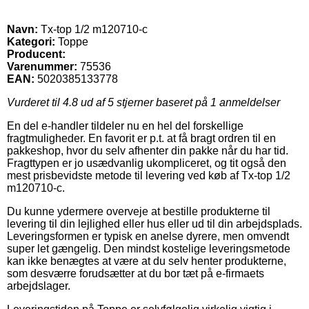
Navn:
Tx-top 1/2 m120710-c
Kategori:
Toppe
Producent:
Varenummer:
75536
EAN:
5020385133778
Vurderet til
4.8
ud af 5 stjerner baseret på
1
anmeldelser
En del e-handler tildeler nu en hel del forskellige
fragtmuligheder. En favorit er p.t. at få bragt ordren til en
pakkeshop, hvor du selv afhenter din pakke når du har tid.
Fragttypen er jo usædvanlig ukompliceret, og tit også den
mest prisbevidste metode til levering ved køb af Tx-top 1/2
m120710-c.
Du kunne ydermere overveje at bestille produkterne til
levering til din lejlighed eller hus eller ud til din arbejdsplads.
Leveringsformen er typisk en anelse dyrere, men omvendt
super let gængelig. Den mindst kostelige leveringsmetode
kan ikke benægtes at være at du selv henter produkterne,
som desværre forudsætter at du bor tæt på e-firmaets
arbejdslager.