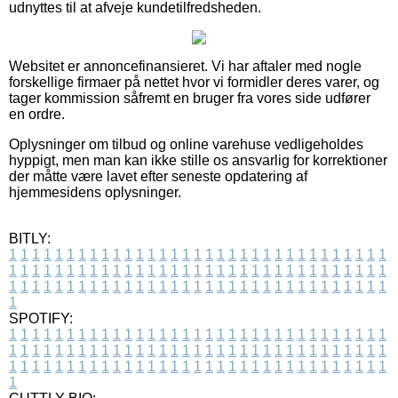
udnyttes til at afveje kundetilfredsheden.
Websitet er annoncefinansieret. Vi har aftaler med nogle
forskellige firmaer på nettet hvor vi formidler deres varer, og
tager kommission såfremt en bruger fra vores side udfører
en ordre.
Oplysninger om tilbud og online varehuse vedligeholdes
hyppigt, men man kan ikke stille os ansvarlig for korrektioner
der måtte være lavet efter seneste opdatering af
hjemmesidens oplysninger.
BITLY:
1
1
1
1
1
1
1
1
1
1
1
1
1
1
1
1
1
1
1
1
1
1
1
1
1
1
1
1
1
1
1
1
1
1
1
1
1
1
1
1
1
1
1
1
1
1
1
1
1
1
1
1
1
1
1
1
1
1
1
1
1
1
1
1
1
1
1
1
1
1
1
1
1
1
1
1
1
1
1
1
1
1
1
1
1
1
1
1
1
1
1
1
1
1
1
1
1
1
1
1
SPOTIFY:
1
1
1
1
1
1
1
1
1
1
1
1
1
1
1
1
1
1
1
1
1
1
1
1
1
1
1
1
1
1
1
1
1
1
1
1
1
1
1
1
1
1
1
1
1
1
1
1
1
1
1
1
1
1
1
1
1
1
1
1
1
1
1
1
1
1
1
1
1
1
1
1
1
1
1
1
1
1
1
1
1
1
1
1
1
1
1
1
1
1
1
1
1
1
1
1
1
1
1
1