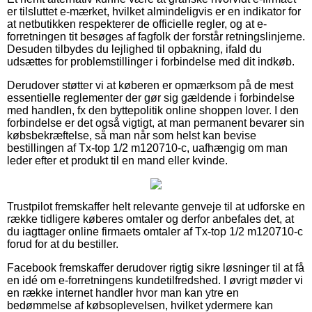
er tilsluttet e-mærket, hvilket almindeligvis er en indikator for
at netbutikken respekterer de officielle regler, og at e-
forretningen tit besøges af fagfolk der forstår retningslinjerne.
Desuden tilbydes du lejlighed til opbakning, ifald du
udsættes for problemstillinger i forbindelse med dit indkøb.
Derudover støtter vi at køberen er opmærksom på de mest
essentielle reglementer der gør sig gældende i forbindelse
med handlen, fx den byttepolitik online shoppen lover. I den
forbindelse er det også vigtigt, at man permanent bevarer sin
købsbekræftelse, så man når som helst kan bevise
bestillingen af Tx-top 1/2 m120710-c, uafhængig om man
leder efter et produkt til en mand eller kvinde.
Trustpilot fremskaffer helt relevante genveje til at udforske en
række tidligere køberes omtaler og derfor anbefales det, at
du iagttager online firmaets omtaler af Tx-top 1/2 m120710-c
forud for at du bestiller.
Facebook fremskaffer derudover rigtig sikre løsninger til at få
en idé om e-forretningens kundetilfredshed. I øvrigt møder vi
en række internet handler hvor man kan ytre en
bedømmelse af købsoplevelsen, hvilket ydermere kan