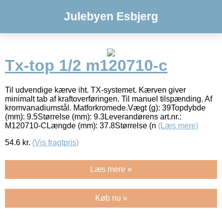
Julebyen Esbjerg
Tx-top 1/2 m120710-c
Til udvendige kærve iht. TX-systemet. Kærven giver
minimalt tab af kraftoverføringen. Til manuel tilspænding. Af
kromvanadiumstål. Matforkromede.Vægt (g): 39Topdybde
(mm): 9.5Størrelse (mm): 9.3Leverandørens art.nr.:
M120710-CLængde (mm): 37.8Størrelse (n
(Læs mere)
54.6
kr.
(Vis fragtpris)
Læs mere »
Køb nu »