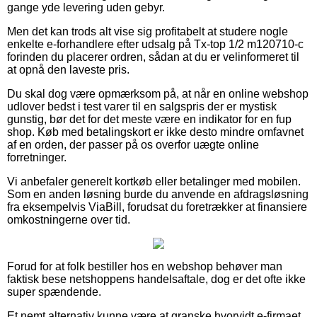
gange yde levering uden gebyr.
Men det kan trods alt vise sig profitabelt at studere nogle
enkelte e-forhandlere efter udsalg på Tx-top 1/2 m120710-c
forinden du placerer ordren, sådan at du er velinformeret til
at opnå den laveste pris.
Du skal dog være opmærksom på, at når en online webshop
udlover bedst i test varer til en salgspris der er mystisk
gunstig, bør det for det meste være en indikator for en fup
shop. Køb med betalingskort er ikke desto mindre omfavnet
af en orden, der passer på os overfor uægte online
forretninger.
Vi anbefaler generelt kortkøb eller betalinger med mobilen.
Som en anden løsning burde du anvende en afdragsløsning
fra eksempelvis ViaBill, forudsat du foretrækker at finansiere
omkostningerne over tid.
Forud for at folk bestiller hos en webshop behøver man
faktisk bese netshoppens handelsaftale, dog er det ofte ikke
super spændende.
Et nemt alternativ kunne være at granske hvorvidt e-firmaet