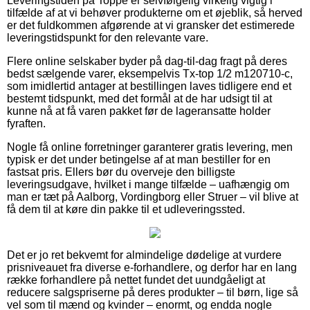
Leveringstiden på Toppe er selvfølgelig virkelig vigtig i
tilfælde af at vi behøver produkterne om et øjeblik, så herved
er det fuldkommen afgørende at vi gransker det estimerede
leveringstidspunkt for den relevante vare.
Flere online selskaber byder på dag-til-dag fragt på deres
bedst sælgende varer, eksempelvis Tx-top 1/2 m120710-c,
som imidlertid antager at bestillingen laves tidligere end et
bestemt tidspunkt, med det formål at de har udsigt til at
kunne nå at få varen pakket før de lageransatte holder
fyraften.
Nogle få online forretninger garanterer gratis levering, men
typisk er det under betingelse af at man bestiller for en
fastsat pris. Ellers bør du overveje den billigste
leveringsudgave, hvilket i mange tilfælde – uafhængig om
man er tæt på Aalborg, Vordingborg eller Struer – vil blive at
få dem til at køre din pakke til et udleveringssted.
Det er jo ret bekvemt for almindelige dødelige at vurdere
prisniveauet fra diverse e-forhandlere, og derfor har en lang
række forhandlere på nettet fundet det uundgåeligt at
reducere salgspriserne på deres produkter – til børn, lige så
vel som til mænd og kvinder – enormt, og endda nogle