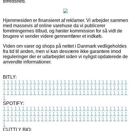
tilfredshed.
Hjemmesiden er finansieret af reklamer. Vi arbejder sammen
med massevis af online varehuse da vi publicerer
forretningernes tilbud, og høster kommission for så vidt de
brugere vi sender videre gennemfører et indkøb.
Viden om varer og shops på nettet i Danmark vedligeholdes
fra tid til anden, men vi kan desværre ikke garantere imod
reguleringer der er udarbejdet siden vi nyligst opdaterede de
anvendte informationer.
BITLY:
1
1
1
1
1
1
1
1
1
1
1
1
1
1
1
1
1
1
1
1
1
1
1
1
1
1
1
1
1
1
1
1
1
1
1
1
1
1
1
1
1
1
1
1
1
1
1
1
1
1
1
1
1
1
1
1
1
1
1
1
1
1
1
1
1
1
1
1
1
1
1
1
1
1
1
1
1
1
1
1
1
1
1
1
1
1
1
1
1
1
1
1
1
1
1
1
1
1
1
1
SPOTIFY:
1
1
1
1
1
1
1
1
1
1
1
1
1
1
1
1
1
1
1
1
1
1
1
1
1
1
1
1
1
1
1
1
1
1
1
1
1
1
1
1
1
1
1
1
1
1
1
1
1
1
1
1
1
1
1
1
1
1
1
1
1
1
1
1
1
1
1
1
1
1
1
1
1
1
1
1
1
1
1
1
1
1
1
1
1
1
1
1
1
1
1
1
1
1
1
1
1
1
1
1
CUTTLY BIO: