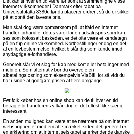
Det kan til hver en tid være lønsomt at sammenligne visse
internet virksomheder i Danmark efter rabat på
Universalplatta 8380u før du placerer ordren, så du er sikker
på at opnå den laveste pris.
Man skal dog være opmærksom på, at ifald en internet
handler forhandler deres varer for en udsalgspris som kan
ses som kolossalt beskeden, er det ofte være et kendetegn
på en fup online virksomhed. Kortbestillinger er dog en del
af en lovbestemmelse, hvilket bistår dig som kunde imod
snydagtige e-forhandlere.
Generelt slår vi et slag for køb med kort eller betalinger med
mobilen. Som alternativ bør du overveje en
afbetalingsløsning som eksempelvis ViaBill, for så vidt du
har i sinde at godtgøre prisen af flere omgange.
Før folk køber hos en online shop kan de til hver en tid
betragte forhandlerens vilkår, dog er det oftest ikke særlig
interessant.
En anden mulighed kan være at se nærmere på om internet
webshoppen er medlem af e-mærket, siden det generelt er
en erklæring om at internet selskabet anerkender de danske