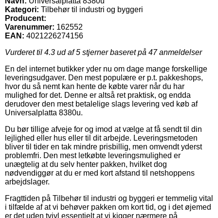
Navn:
Universalplatta 8380u
Kategori:
Tilbehør til industri og byggeri
Producent:
Varenummer:
162552
EAN:
4021226274156
Vurderet til
4.3
ud af 5 stjerner baseret på
47
anmeldelser
En del internet butikker yder nu om dage mange forskellige
leveringsudgaver. Den mest populære er p.t. pakkeshops,
hvor du så nemt kan hente de købte varer når du har
mulighed for det. Denne er altså ret praktisk, og endda
derudover den mest betalelige slags levering ved køb af
Universalplatta 8380u.
Du bør tillige afveje for og imod at vælge at få sendt til din
lejlighed eller hus eller til dit arbejde. Leveringsmetoden
bliver til tider en tak mindre prisbillig, men omvendt yderst
problemfri. Den mest letkøbte leveringsmulighed er
unægtelig at du selv henter pakken, hvilket dog
nødvendiggør at du er med kort afstand til netshoppens
arbejdslager.
Fragttiden på Tilbehør til industri og byggeri er temmelig vital
i tilfælde af at vi behøver pakken om kort tid, og i det øjemed
er det uden tvivl essentielt at vi kigger nærmere på