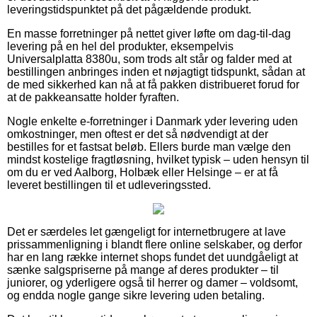
leveringstidspunktet på det pågældende produkt.
En masse forretninger på nettet giver løfte om dag-til-dag
levering på en hel del produkter, eksempelvis
Universalplatta 8380u, som trods alt står og falder med at
bestillingen anbringes inden et nøjagtigt tidspunkt, sådan at
de med sikkerhed kan nå at få pakken distribueret forud for
at de pakkeansatte holder fyraften.
Nogle enkelte e-forretninger i Danmark yder levering uden
omkostninger, men oftest er det så nødvendigt at der
bestilles for et fastsat beløb. Ellers burde man vælge den
mindst kostelige fragtløsning, hvilket typisk – uden hensyn til
om du er ved Aalborg, Holbæk eller Helsinge – er at få
leveret bestillingen til et udleveringssted.
Det er særdeles let gængeligt for internetbrugere at lave
prissammenligning i blandt flere online selskaber, og derfor
har en lang række internet shops fundet det uundgåeligt at
sænke salgspriserne på mange af deres produkter – til
juniorer, og yderligere også til herrer og damer – voldsomt,
og endda nogle gange sikre levering uden betaling.