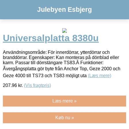
Julebyen Esbjerg
Universalplatta 8380u
Användningsområde: För innerdörrar, ytterdörrar och
branddörrar. Egenskaper: Kan monteras på dörrblad eller
karm. Passar till dörrstängare TS83.Â Funktioner:
Ãvergångsplatta gör byte från Anchor Top, Geze 2000 och
Geze 4000 till TS73 och TS83 möjligt uta
(Læs mere)
207.96
kr.
(Vis fragtpris)
Læs mere »
Køb nu »