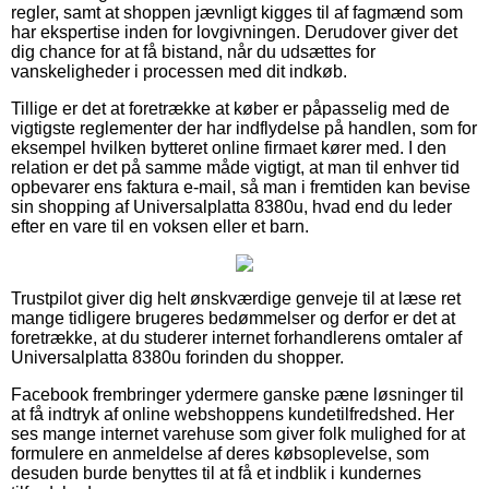
regler, samt at shoppen jævnligt kigges til af fagmænd som
har ekspertise inden for lovgivningen. Derudover giver det
dig chance for at få bistand, når du udsættes for
vanskeligheder i processen med dit indkøb.
Tillige er det at foretrække at køber er påpasselig med de
vigtigste reglementer der har indflydelse på handlen, som for
eksempel hvilken bytteret online firmaet kører med. I den
relation er det på samme måde vigtigt, at man til enhver tid
opbevarer ens faktura e-mail, så man i fremtiden kan bevise
sin shopping af Universalplatta 8380u, hvad end du leder
efter en vare til en voksen eller et barn.
Trustpilot giver dig helt ønskværdige genveje til at læse ret
mange tidligere brugeres bedømmelser og derfor er det at
foretrække, at du studerer internet forhandlerens omtaler af
Universalplatta 8380u forinden du shopper.
Facebook frembringer ydermere ganske pæne løsninger til
at få indtryk af online webshoppens kundetilfredshed. Her
ses mange internet varehuse som giver folk mulighed for at
formulere en anmeldelse af deres købsoplevelse, som
desuden burde benyttes til at få et indblik i kundernes