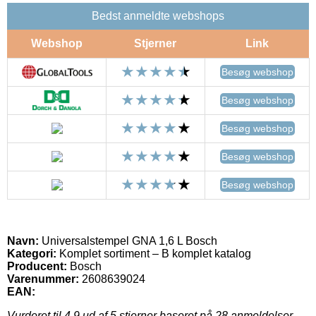
Bedst anmeldte webshops
Webshop
Stjerner
Link
Besøg webshop
Besøg webshop
Besøg webshop
Besøg webshop
Besøg webshop
Navn:
Universalstempel GNA 1,6 L Bosch
Kategori:
Komplet sortiment – B komplet katalog
Producent:
Bosch
Varenummer:
2608639024
EAN:
Vurderet til
4.9
ud af 5 stjerner baseret på
28
anmeldelser