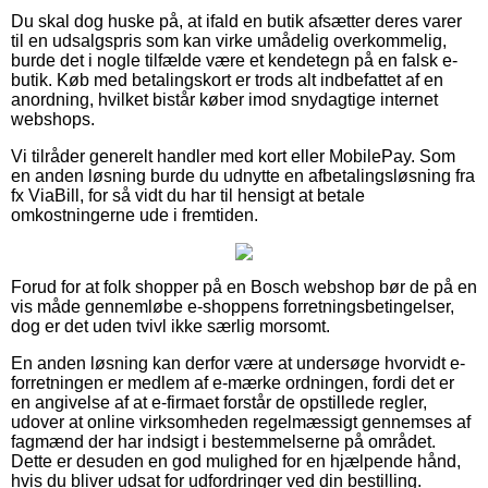
Du skal dog huske på, at ifald en butik afsætter deres varer
til en udsalgspris som kan virke umådelig overkommelig,
burde det i nogle tilfælde være et kendetegn på en falsk e-
butik. Køb med betalingskort er trods alt indbefattet af en
anordning, hvilket bistår køber imod snydagtige internet
webshops.
Vi tilråder generelt handler med kort eller MobilePay. Som
en anden løsning burde du udnytte en afbetalingsløsning fra
fx ViaBill, for så vidt du har til hensigt at betale
omkostningerne ude i fremtiden.
Forud for at folk shopper på en Bosch webshop bør de på en
vis måde gennemløbe e-shoppens forretningsbetingelser,
dog er det uden tvivl ikke særlig morsomt.
En anden løsning kan derfor være at undersøge hvorvidt e-
forretningen er medlem af e-mærke ordningen, fordi det er
en angivelse af at e-firmaet forstår de opstillede regler,
udover at online virksomheden regelmæssigt gennemses af
fagmænd der har indsigt i bestemmelserne på området.
Dette er desuden en god mulighed for en hjælpende hånd,
hvis du bliver udsat for udfordringer ved din bestilling.