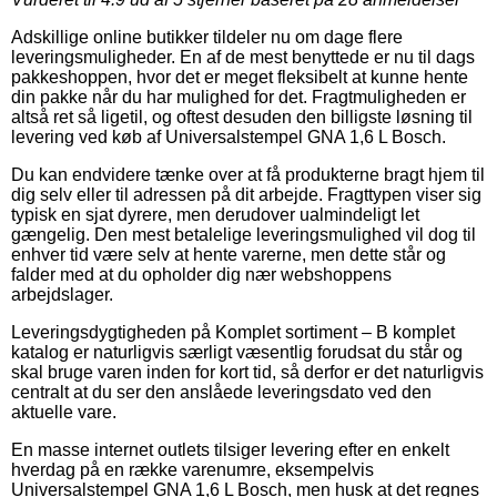
Adskillige online butikker tildeler nu om dage flere
leveringsmuligheder. En af de mest benyttede er nu til dags
pakkeshoppen, hvor det er meget fleksibelt at kunne hente
din pakke når du har mulighed for det. Fragtmuligheden er
altså ret så ligetil, og oftest desuden den billigste løsning til
levering ved køb af Universalstempel GNA 1,6 L Bosch.
Du kan endvidere tænke over at få produkterne bragt hjem til
dig selv eller til adressen på dit arbejde. Fragttypen viser sig
typisk en sjat dyrere, men derudover ualmindeligt let
gængelig. Den mest betalelige leveringsmulighed vil dog til
enhver tid være selv at hente varerne, men dette står og
falder med at du opholder dig nær webshoppens
arbejdslager.
Leveringsdygtigheden på Komplet sortiment – B komplet
katalog er naturligvis særligt væsentlig forudsat du står og
skal bruge varen inden for kort tid, så derfor er det naturligvis
centralt at du ser den anslåede leveringsdato ved den
aktuelle vare.
En masse internet outlets tilsiger levering efter en enkelt
hverdag på en række varenumre, eksempelvis
Universalstempel GNA 1,6 L Bosch, men husk at det regnes