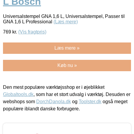
L Bosch
Universalstempel GNA 1,6 L, Universalstempel, Passer til
GNA 1,6 L Professional
(Læs mere)
769
kr.
(Vis fragtpris)
Læs mere »
Køb nu »
Den mest populære værktøjsshop er i øjeblikket
Globaltools.dk
, som har et stort udvalg i værktøj. Desuden er
webshops som
DorchDanola.dk
og
Toolster.dk
også meget
populære iblandt danske forbrugere.