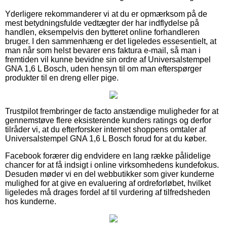
Yderligere rekommanderer vi at du er opmærksom på de
mest betydningsfulde vedtægter der har indflydelse på
handlen, eksempelvis den bytteret online forhandleren
bruger. I den sammenhæng er det ligeledes essesentielt, at
man når som helst bevarer ens faktura e-mail, så man i
fremtiden vil kunne bevidne sin ordre af Universalstempel
GNA 1,6 L Bosch, uden hensyn til om man efterspørger
produkter til en dreng eller pige.
Trustpilot frembringer de facto anstændige muligheder for at
gennemstøve flere eksisterende kunders ratings og derfor
tilråder vi, at du efterforsker internet shoppens omtaler af
Universalstempel GNA 1,6 L Bosch forud for at du køber.
Facebook forærer dig endvidere en lang række pålidelige
chancer for at få indsigt i online virksomhedens kundefokus.
Desuden møder vi en del webbutikker som giver kunderne
mulighed for at give en evaluering af ordreforløbet, hvilket
ligeledes må drages fordel af til vurdering af tilfredsheden
hos kunderne.