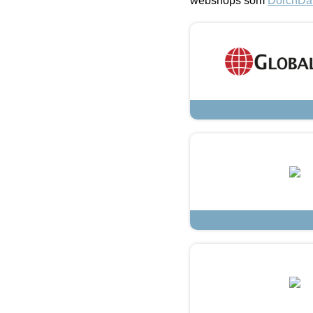
webshops som
DorchDa