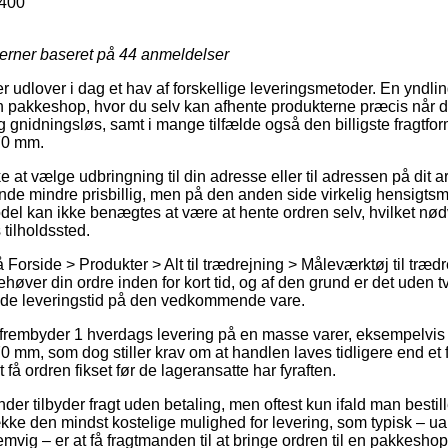
400
jerner baseret på
44
anmeldelser
er udlover i dag et hav af forskellige leveringsmetoder. En yndl
 en pakkeshop, hvor du selv kan afhente produkterne præcis når d
ig gnidningsløs, samt i mange tilfælde også den billigste fragtfo
70 mm.
at vælge udbringning til din adresse eller til adressen på dit 
ende mindre prisbillig, men på den anden side virkelig hensigt
del kan ikke benægtes at være at hente ordren selv, hvilket nød
 tilholdssted.
orside > Produkter > Alt til trædrejning > Måleværktøj til træd
ehøver din ordre inden for kort tid, og af den grund er det uden 
rede leveringstid på den vedkommende vare.
 frembyder 1 hverdags levering på en masse varer, eksempelvis
 mm, som dog stiller krav om at handlen laves tidligere end et f
 få ordren fikset før de lageransatte har fyraften.
der tilbyder fragt uden betaling, men oftest kun ifald man bestill
række den mindst kostelige mulighed for levering, som typisk – 
mvig – er at få fragtmanden til at bringe ordren til en pakkeshop