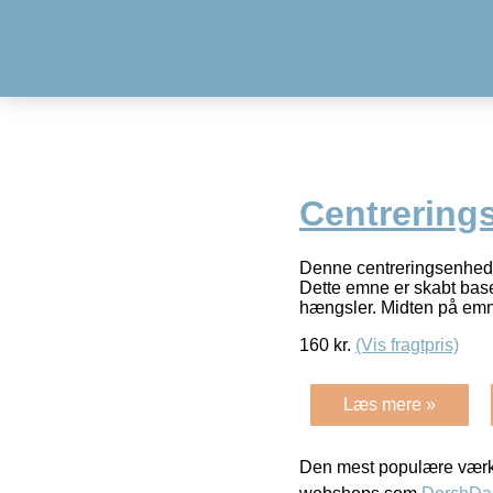
Centrering
Denne centreringsenhed e
Dette emne er skabt bas
hængsler. Midten på em
160
kr.
(Vis fragtpris)
Læs mere »
Den mest populære værkt