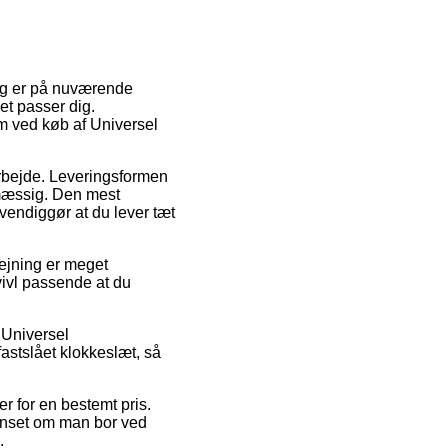
ing er på nuværende
et passer dig.
rm ved køb af Universel
arbejde. Leveringsformen
smæssig. Den mest
vendiggør at du lever tæt
rejning er meget
tvivl passende at du
 Universel
astslået klokkeslæt, så
er for en bestemt pris.
uanset om man bor ved
.