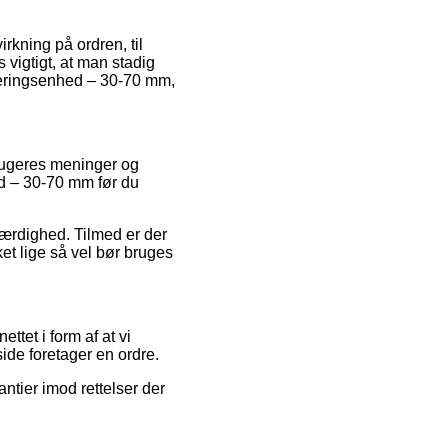
irkning på ordren, til
igtigt, at man stadig
reringsenhed – 30-70 mm,
 brugeres meninger og
hed – 30-70 mm før du
værdighed. Tilmed er der
et lige så vel bør bruges
tet i form af at vi
ide foretager en ordre.
ntier imod rettelser der