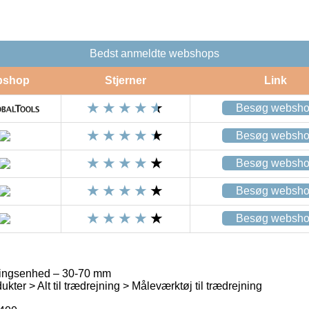
Bedst anmeldte webshops
bshop
Stjerner
Link
Besøg websh
Besøg websh
Besøg websh
Besøg websh
Besøg websh
ringsenhed – 30-70 mm
kter > Alt til trædrejning > Måleværktøj til trædrejning