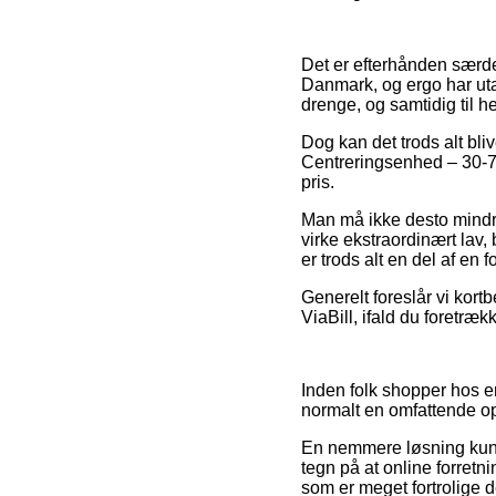
Det er efterhånden særde
Danmark, og ergo har utal
drenge, og samtidig til 
Dog kan det trods alt bliv
Centreringsenhed – 30-70
pris.
Man må ikke desto mindre
virke ekstraordinært lav,
er trods alt en del af en
Generelt foreslår vi kort
ViaBill, ifald du foretræ
Inden folk shopper hos e
normalt en omfattende o
En nemmere løsning kunn
tegn på at online forretni
som er meget fortrolige d