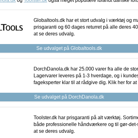
nola.dk
og
Toolster.dk
også meget populære iblandt danske for
Globaltools.dk har et stort udvalg i værktøj og m
prisgaranti og 60 dages returret på alle deres 40.
at se deres udvalg.
Se udvalget på Globaltools.dk
DorchDanola.dk har 25.000 varer fra alle de st
Lagervarer leveres på 1-3 hverdage, og i kundes
fageksperter klar til at rådgive dig. Klik her for a
Se udvalget på DorchDanola.dk
Toolster.dk har prisgaranti på alt værktøj. Sortim
både professionelle håndværkere og til gør-det-se
at se deres udvalg.