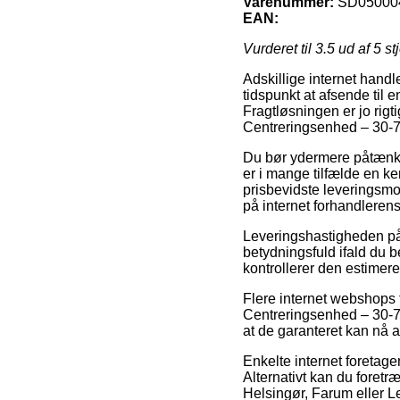
Varenummer:
SD05000
EAN:
Vurderet til
3.5
ud af 5 st
Adskillige internet handl
tidspunkt at afsende til
Fragtløsningen er jo rigt
Centreringsenhed – 30-
Du bør ydermere påtænke 
er i mange tilfælde en k
prisbevidste leveringsmo
på internet forhandlerens
Leveringshastigheden på F
betydningsfuld ifald du b
kontrollerer den estime
Flere internet webshops
Centreringsenhed – 30-70
at de garanteret kan nå at
Enkelte internet foretagen
Alternativt kan du foret
Helsingør, Farum eller Le