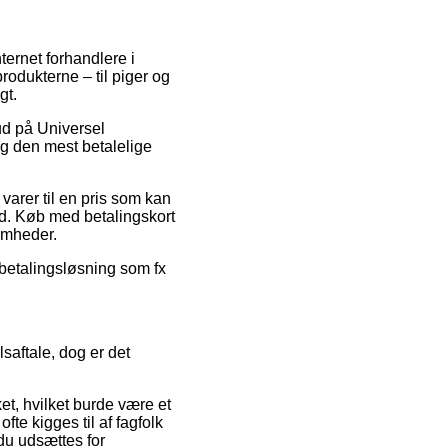
ternet forhandlere i
produkterne – til piger og
gt.
bud på Universel
ig den mest betalelige
arer til en pris som kan
ed. Køb med betalingskort
somheder.
afbetalingsløsning som fx
saftale, dog er det
t, hvilket burde være et
fte kigges til af fagfolk
du udsættes for