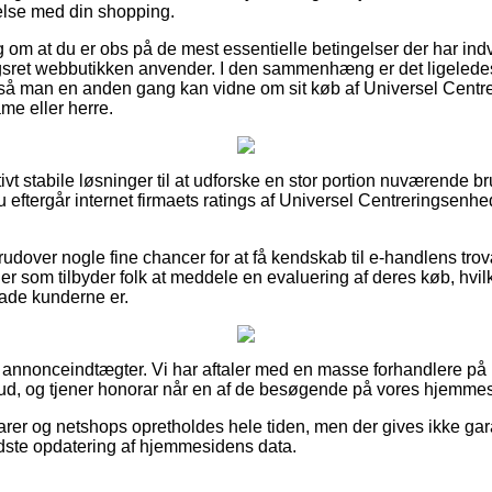
else med din shopping.
ag om at du er obs på de mest essentielle betingelser der har indv
ret webbutikken anvender. I den sammenhæng er det ligeledes v
, så man en anden gang kan vidne om sit køb af Universel Cent
e eller herre.
tivt stabile løsninger til at udforske en stor portion nuværende
 du eftergår internet firmaets ratings af Universel Centreringsen
udover nogle fine chancer for at få kendskab til e-handlens tro
er som tilbyder folk at meddele en evaluering af deres køb, hvilk
 glade kunderne er.
 annonceindtægter. Vi har aftaler med en masse forhandlere på net
lbud, og tjener honorar når en af de besøgende på vores hjemmes
er og netshops opretholdes hele tiden, men der gives ikke gara
sidste opdatering af hjemmesidens data.