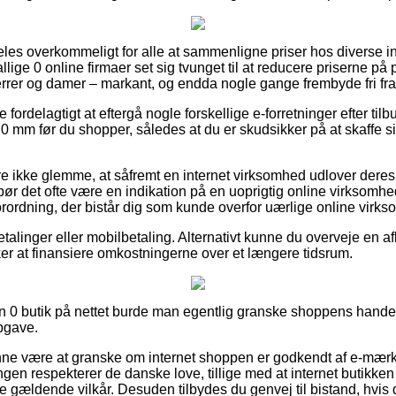
les overkommeligt for alle at sammenligne priser hos diverse in
lige 0 online firmaer set sig tvunget til at reducere priserne på 
herrer og damer – markant, og endda nogle gange frembyde fri fra
e fordelagtigt at eftergå nogle forskellige e-forretninger efter til
 mm før du shopper, således at du er skudsikker på at skaffe s
 ikke glemme, at såfremt en internet virksomhed udlover deres v
 bør det ofte være en indikation på en uoprigtig online virksomh
 forordning, der bistår dig som kunde overfor uærlige online virk
betalinger eller mobilbetaling. Alternativt kunne du overveje en 
kker at finansiere omkostningerne over et længere tidsrum.
n 0 butik på nettet burde man egentlig granske shoppens handel
pgave.
e være at granske om internet shoppen er godkendt af e-mærke
ngen respekterer de danske love, tillige med at internet butikken o
e gældende vilkår. Desuden tilbydes du genvej til bistand, hvis 