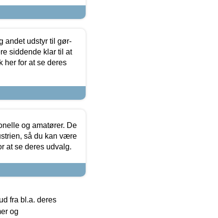
 andet udstyr til gør-
 siddende klar til at
 her for at se deres
ionelle og amatører. De
strien, så du kan være
or at se deres udvalg.
 fra bl.a. deres
mer og