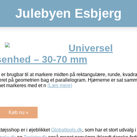
Julebyen Esbjerg
Universel
senhed – 30-70 mm
r brugbar til at markere midten på rektangulære, runde, kvadra
eret på geometrien bag et parallelogram. Hjørnerne er sat sa
net markeres med et n
(Læs mere)
Køb nu »
øjsshop er i øjeblikket
Globaltools.dk
, som har et stort udvalg