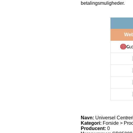
betalingsmuligheder.
We
Navn:
Universel Centre
Kategori:
Forside > Produ
Producent:
0