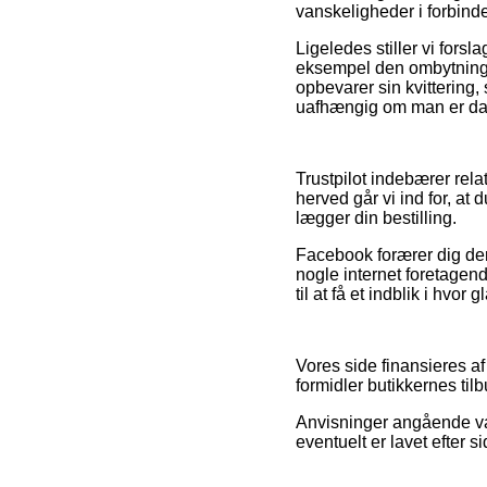
vanskeligheder i forbind
Ligeledes stiller vi forsl
eksempel den ombytnings
opbevarer sin kvittering
uafhængig om man er dam
Trustpilot indebærer rela
herved går vi ind for, at
lægger din bestilling.
Facebook forærer dig der
nogle internet foretagend
til at få et indblik i hvor
Vores side finansieres af
formidler butikkernes ti
Anvisninger angående var
eventuelt er lavet efter 