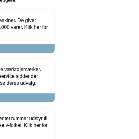
brugere.
askiner. De giver
000 varer. Klik her for
ore værktøjsmærker.
ervice sidder der
t se deres udvalg.
entet rummer udstyr til
lv-folket. Klik her for