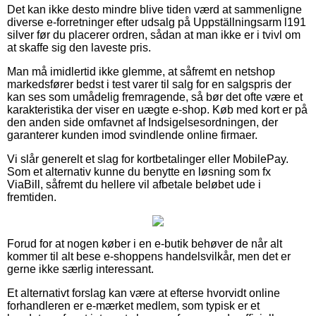
Det kan ikke desto mindre blive tiden værd at sammenligne
diverse e-forretninger efter udsalg på Uppställningsarm l191
silver før du placerer ordren, sådan at man ikke er i tvivl om
at skaffe sig den laveste pris.
Man må imidlertid ikke glemme, at såfremt en netshop
markedsfører bedst i test varer til salg for en salgspris der
kan ses som umådelig fremragende, så bør det ofte være et
karakteristika der viser en uægte e-shop. Køb med kort er på
den anden side omfavnet af Indsigelsesordningen, der
garanterer kunden imod svindlende online firmaer.
Vi slår generelt et slag for kortbetalinger eller MobilePay.
Som et alternativ kunne du benytte en løsning som fx
ViaBill, såfremt du hellere vil afbetale beløbet ude i
fremtiden.
Forud for at nogen køber i en e-butik behøver de når alt
kommer til alt bese e-shoppens handelsvilkår, men det er
gerne ikke særlig interessant.
Et alternativt forslag kan være at efterse hvorvidt online
forhandleren er e-mærket medlem, som typisk er et