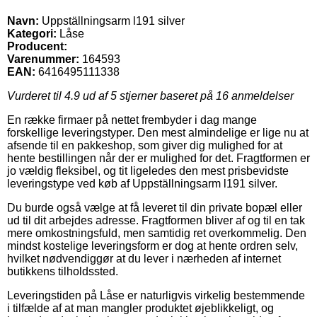
Navn:
Uppställningsarm l191 silver
Kategori:
Låse
Producent:
Varenummer:
164593
EAN:
6416495111338
Vurderet til
4.9
ud af 5 stjerner baseret på
16
anmeldelser
En række firmaer på nettet frembyder i dag mange
forskellige leveringstyper. Den mest almindelige er lige nu at
afsende til en pakkeshop, som giver dig mulighed for at
hente bestillingen når der er mulighed for det. Fragtformen er
jo vældig fleksibel, og tit ligeledes den mest prisbevidste
leveringstype ved køb af Uppställningsarm l191 silver.
Du burde også vælge at få leveret til din private bopæl eller
ud til dit arbejdes adresse. Fragtformen bliver af og til en tak
mere omkostningsfuld, men samtidig ret overkommelig. Den
mindst kostelige leveringsform er dog at hente ordren selv,
hvilket nødvendiggør at du lever i nærheden af internet
butikkens tilholdssted.
Leveringstiden på Låse er naturligvis virkelig bestemmende
i tilfælde af at man mangler produktet øjeblikkeligt, og