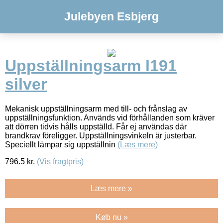
Julebyen Esbjerg
Uppställningsarm l191
silver
Mekanisk uppställningsarm med till- och frånslag av
uppställningsfunktion. Används vid förhållanden som kräver
att dörren tidvis hålls uppställd. Får ej användas där
brandkrav föreligger. Uppställningsvinkeln är justerbar.
Speciellt lämpar sig uppställnin
(Læs mere)
796.5
kr.
(Vis fragtpris)
Læs mere »
Køb nu »