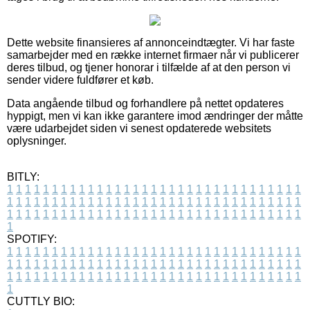
Dette website finansieres af annonceindtægter. Vi har faste
samarbejder med en række internet firmaer når vi publicerer
deres tilbud, og tjener honorar i tilfælde af at den person vi
sender videre fuldfører et køb.
Data angående tilbud og forhandlere på nettet opdateres
hyppigt, men vi kan ikke garantere imod ændringer der måtte
være udarbejdet siden vi senest opdaterede websitets
oplysninger.
BITLY:
1
1
1
1
1
1
1
1
1
1
1
1
1
1
1
1
1
1
1
1
1
1
1
1
1
1
1
1
1
1
1
1
1
1
1
1
1
1
1
1
1
1
1
1
1
1
1
1
1
1
1
1
1
1
1
1
1
1
1
1
1
1
1
1
1
1
1
1
1
1
1
1
1
1
1
1
1
1
1
1
1
1
1
1
1
1
1
1
1
1
1
1
1
1
1
1
1
1
1
1
SPOTIFY:
1
1
1
1
1
1
1
1
1
1
1
1
1
1
1
1
1
1
1
1
1
1
1
1
1
1
1
1
1
1
1
1
1
1
1
1
1
1
1
1
1
1
1
1
1
1
1
1
1
1
1
1
1
1
1
1
1
1
1
1
1
1
1
1
1
1
1
1
1
1
1
1
1
1
1
1
1
1
1
1
1
1
1
1
1
1
1
1
1
1
1
1
1
1
1
1
1
1
1
1
CUTTLY BIO: