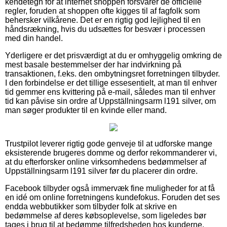
kendetegn for at internet shoppen forsvarer de officielle
regler, foruden at shoppen ofte kigges til af fagfolk som
behersker vilkårene. Det er en rigtig god lejlighed til en
håndsrækning, hvis du udsættes for besvær i processen
med din handel.
Yderligere er det prisværdigt at du er omhyggelig omkring de
mest basale bestemmelser der har indvirkning på
transaktionen, f.eks. den ombytningsret forretningen tilbyder.
I den forbindelse er det tillige essesentielt, at man til enhver
tid gemmer ens kvittering på e-mail, således man til enhver
tid kan påvise sin ordre af Uppställningsarm l191 silver, om
man søger produkter til en kvinde eller mand.
Trustpilot leverer rigtig gode genveje til at udforske mange
eksisterende brugeres domme og derfor rekommanderer vi,
at du efterforsker online virksomhedens bedømmelser af
Uppställningsarm l191 silver før du placerer din ordre.
Facebook tilbyder også immervæk fine muligheder for at få
en idé om online forretningens kundefokus. Foruden det ses
endda webbutikker som tilbyder folk at skrive en
bedømmelse af deres købsoplevelse, som ligeledes bør
tages i brug til at bedømme tilfredsheden hos kunderne.