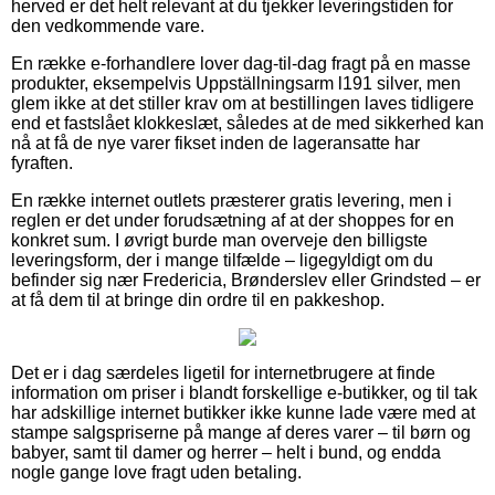
herved er det helt relevant at du tjekker leveringstiden for
den vedkommende vare.
En række e-forhandlere lover dag-til-dag fragt på en masse
produkter, eksempelvis Uppställningsarm l191 silver, men
glem ikke at det stiller krav om at bestillingen laves tidligere
end et fastslået klokkeslæt, således at de med sikkerhed kan
nå at få de nye varer fikset inden de lageransatte har
fyraften.
En række internet outlets præsterer gratis levering, men i
reglen er det under forudsætning af at der shoppes for en
konkret sum. I øvrigt burde man overveje den billigste
leveringsform, der i mange tilfælde – ligegyldigt om du
befinder sig nær Fredericia, Brønderslev eller Grindsted – er
at få dem til at bringe din ordre til en pakkeshop.
Det er i dag særdeles ligetil for internetbrugere at finde
information om priser i blandt forskellige e-butikker, og til tak
har adskillige internet butikker ikke kunne lade være med at
stampe salgspriserne på mange af deres varer – til børn og
babyer, samt til damer og herrer – helt i bund, og endda
nogle gange love fragt uden betaling.