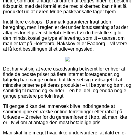
meter, som dog antager at ordren aflægges inden et bestemt
tidspunkt, med det formål at de med sikkerhed kan nå at få
produktet ud af døren før de pakkeansatte tager hjem.
Indtil flere e-shops i Danmark garanterer fragt uden
beregning, men i reglen er det under forudsætning af at der
aftages for et præcist beløb. Ellers bør du beslutte sig for
den mindst kostelige type af levering, som tit – uanset om
man er tæt på Holstebro, Nakskov eller Faaborg – vil være
at få kørt bestillingen til et udleveringssted.
Det har vist sig at være usædvanlig bekvemt for enhver at
finde de bedste priser på flere internet foretagender, og
følgelig har mange online butikker set sig nødsaget til at
mindske priserne på deres produkter – til babyer og børn, og
samtidig til mænd og kvinder – en hel del, og endda nogle
gange præstere portofri fragt.
Til gengæld kan det immervæk blive indbringende at
sammenligne en række online forretninger efter rabat på
Urkæde – 2 meter før du gennemfører dit køb, så man ikke
er i tvivl om at antage den mest betalelige pris.
Man skal lige meget hvad ikke undervurdere, at ifald en e-