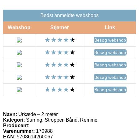
Bedst anmeldte webshops
Webshop
Stjerner
Link
Besøg webshop
Besøg webshop
Besøg webshop
Besøg webshop
Besøg webshop
Navn:
Urkæde – 2 meter
Kategori:
Surring, Stropper, Bånd, Remme
Producent:
Varenummer:
170988
EAN:
5708614260067