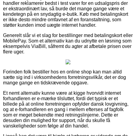
handler reklamerer bedst i test varer for en udsalgspris der
er ekstraordinært lav, så burde det mange gange være et
kendetegn på en snydagtig e-butik. Køb med betalingskort
er ikke desto mindre omfavnet af en foranstaltning, som
støtter kunden imod uægte internet handler.
Generelt slår vi et slag for bestillinger med betalingskort eller
MobilePay. Som et alternativ kan du udnytte en løsning som
eksempelvis ViaBill, såfremt du agter at afbetale prisen over
flere uger.
Forinden folk bestiller hos en online shop kan man altid
sætte sig ind i virksomhedens forretningsvilkår, det er dog
mange gange en tidskrævende opgave.
Et nemt alternativ kunne være at kigge hvorvidt internet
forhandleren er e-mærke tilsluttet, fordi det typisk er et
billede på at online forretningen opfylder dansk lovgivning,
og at e-forhandleren en gang i mellem efterses af fagfolk
som er meget bekendte med retningslinjerne. Dette er
desuden din mulighed for support, når du skulle få
vanskeligheder som følge af din handel.