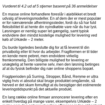
Vurderet til
4.2
ud af 5 stjerner baseret på
36
anmeldelser
En masse online forhandlere foreslår i øjeblikket et bredt
udvalg af leveringsmodeller. En af dem der er mest populær
er for nærværende afhentningssteder, fordi du så har fuld
fleksibilitet til at hente din nyindkøbte vare når du har lyst.
Løsningen er nemlig super let gængelig, samt typisk
endvidere den mindst kostelige mulighed for levering ved
køb af Urkæde – 2 meter.
Du burde ligeledes beslutte dig for at få leveret til din
privatbolig eller til hvor du arbejder. Fragtformen er til tider
en kende mere pebret, men endvidere virkelig
fremkommelig. Den billigste mulighed for levering er
unægtelig at hente varerne selv, men den løsning betinges
af at du fysisk befinder dig nær online shoppens bopæl.
Fragtperioden på Surring, Stropper, Bånd, Remme er ultra
vigtig hvis vi absolut skal bruge produktet omgående, så
herved er det skam fornuftigt at du besigtiger det estimerede
leveringstidspunkt på det aktuelle produkt.
En lang række online firmaer annoncerer levering efter en
enkelt hverdag på mange varer, eksempelvis Urkæde – 2