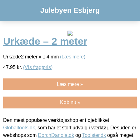
Julebyen Esbjerg
Urkæde – 2 meter
Urkæde2 meter x 1,4 mm
(Læs mere)
47.95
kr.
(Vis fragtpris)
Læs mere »
Køb nu »
Den mest populære værktøjsshop er i øjeblikket
Globaltools.dk
, som har et stort udvalg i værktøj. Desuden er
webshops som
DorchDanola.dk
og
Toolster.dk
også meget