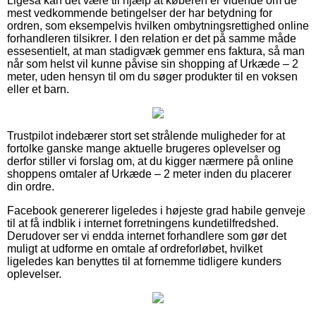
Ligeså kan det være til hjælp at køberen er vidende om de
mest vedkommende betingelser der har betydning for
ordren, som eksempelvis hvilken ombytningsrettighed online
forhandleren tilsikrer. I den relation er det på samme måde
essesentielt, at man stadigvæk gemmer ens faktura, så man
når som helst vil kunne påvise sin shopping af Urkæde – 2
meter, uden hensyn til om du søger produkter til en voksen
eller et barn.
Trustpilot indebærer stort set strålende muligheder for at
fortolke ganske mange aktuelle brugeres oplevelser og
derfor stiller vi forslag om, at du kigger nærmere på online
shoppens omtaler af Urkæde – 2 meter inden du placerer
din ordre.
Facebook genererer ligeledes i højeste grad habile genveje
til at få indblik i internet forretningens kundetilfredshed.
Derudover ser vi endda internet forhandlere som gør det
muligt at udforme en omtale af ordreforløbet, hvilket
ligeledes kan benyttes til at fornemme tidligere kunders
oplevelser.