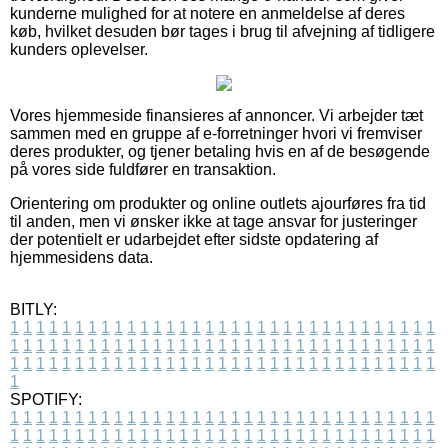
kunderne mulighed for at notere en anmeldelse af deres
køb, hvilket desuden bør tages i brug til afvejning af tidligere
kunders oplevelser.
Vores hjemmeside finansieres af annoncer. Vi arbejder tæt
sammen med en gruppe af e-forretninger hvori vi fremviser
deres produkter, og tjener betaling hvis en af de besøgende
på vores side fuldfører en transaktion.
Orientering om produkter og online outlets ajourføres fra tid
til anden, men vi ønsker ikke at tage ansvar for justeringer
der potentielt er udarbejdet efter sidste opdatering af
hjemmesidens data.
BITLY:
1
1
1
1
1
1
1
1
1
1
1
1
1
1
1
1
1
1
1
1
1
1
1
1
1
1
1
1
1
1
1
1
1
1
1
1
1
1
1
1
1
1
1
1
1
1
1
1
1
1
1
1
1
1
1
1
1
1
1
1
1
1
1
1
1
1
1
1
1
1
1
1
1
1
1
1
1
1
1
1
1
1
1
1
1
1
1
1
1
1
1
1
1
1
1
1
1
1
1
1
SPOTIFY:
1
1
1
1
1
1
1
1
1
1
1
1
1
1
1
1
1
1
1
1
1
1
1
1
1
1
1
1
1
1
1
1
1
1
1
1
1
1
1
1
1
1
1
1
1
1
1
1
1
1
1
1
1
1
1
1
1
1
1
1
1
1
1
1
1
1