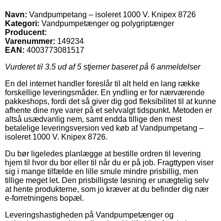
Navn:
Vandpumpetang – isoleret 1000 V. Knipex 8726
Kategori:
Vandpumpetænger og polygriptænger
Producent:
Varenummer:
149234
EAN:
4003773081517
Vurderet til
3.5
ud af 5 stjerner baseret på
6
anmeldelser
En del internet handler foreslår til alt held en lang række
forskellige leveringsmåder. En yndling er for nærværende
pakkeshops, fordi det så giver dig god fleksibilitet til at kunne
afhente dine nye varer på et selvvalgt tidspunkt. Metoden er
altså usædvanlig nem, samt endda tillige den mest
betalelige leveringsversion ved køb af Vandpumpetang –
isoleret 1000 V. Knipex 8726.
Du bør ligeledes planlægge at bestille ordren til levering
hjem til hvor du bor eller til når du er på job. Fragttypen viser
sig i mange tilfælde en lille smule mindre prisbillig, men
tillige meget let. Den prisbilligste løsning er unægtelig selv
at hente produkterne, som jo kræver at du befinder dig nær
e-forretningens bopæl.
Leveringshastigheden på Vandpumpetænger og