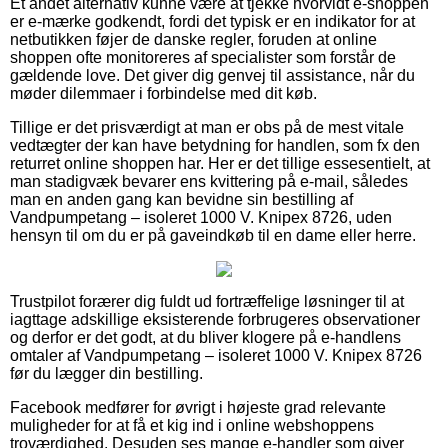
Et andet alternativ kunne være at tjekke hvorvidt e-shoppen
er e-mærke godkendt, fordi det typisk er en indikator for at
netbutikken føjer de danske regler, foruden at online
shoppen ofte monitoreres af specialister som forstår de
gældende love. Det giver dig genvej til assistance, når du
møder dilemmaer i forbindelse med dit køb.
Tillige er det prisværdigt at man er obs på de mest vitale
vedtægter der kan have betydning for handlen, som fx den
returret online shoppen har. Her er det tillige essesentielt, at
man stadigvæk bevarer ens kvittering på e-mail, således
man en anden gang kan bevidne sin bestilling af
Vandpumpetang – isoleret 1000 V. Knipex 8726, uden
hensyn til om du er på gaveindkøb til en dame eller herre.
Trustpilot forærer dig fuldt ud fortræffelige løsninger til at
iagttage adskillige eksisterende forbrugeres observationer
og derfor er det godt, at du bliver klogere på e-handlens
omtaler af Vandpumpetang – isoleret 1000 V. Knipex 8726
før du lægger din bestilling.
Facebook medfører for øvrigt i højeste grad relevante
muligheder for at få et kig ind i online webshoppens
troværdighed. Desuden ses mange e-handler som giver