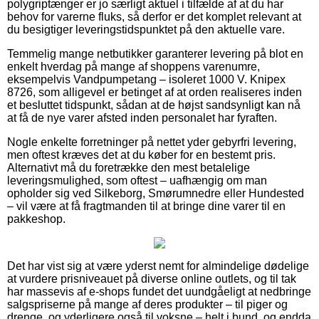
polygriptænger er jo særligt aktuel i tilfælde af at du har
behov for varerne fluks, så derfor er det komplet relevant at
du besigtiger leveringstidspunktet på den aktuelle vare.
Temmelig mange netbutikker garanterer levering på blot en
enkelt hverdag på mange af shoppens varenumre,
eksempelvis Vandpumpetang – isoleret 1000 V. Knipex
8726, som alligevel er betinget af at orden realiseres inden
et besluttet tidspunkt, sådan at de højst sandsynligt kan nå
at få de nye varer afsted inden personalet har fyraften.
Nogle enkelte forretninger på nettet yder gebyrfri levering,
men oftest kræves det at du køber for en bestemt pris.
Alternativt må du foretrække den mest betalelige
leveringsmulighed, som oftest – uafhængig om man
opholder sig ved Silkeborg, Smørumnedre eller Hundested
– vil være at få fragtmanden til at bringe dine varer til en
pakkeshop.
Det har vist sig at være yderst nemt for almindelige dødelige
at vurdere prisniveauet på diverse online outlets, og til tak
har massevis af e-shops fundet det uundgåeligt at nedbringe
salgspriserne på mange af deres produkter – til piger og
drenge, og yderligere også til voksne – helt i bund, og endda