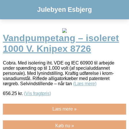
Julebyen Esbjerg
Vandpumpetang – isoleret
1000 V. Knipex 8726
Cobra. Med isolering iht. VDE og IEC 60900 til arbejde
under spænding op til 1.000 volt (af specialuddannet
personale). Med lynindstilling. Kraftig udførelse i krom-
vanadiumstål. Riflede alligatorkæber med patenteret
rørgreb. Selvindstillende – når tan
(Læs mere)
656.25
kr.
(Vis fragtpris)
Læs mere »
Køb nu »