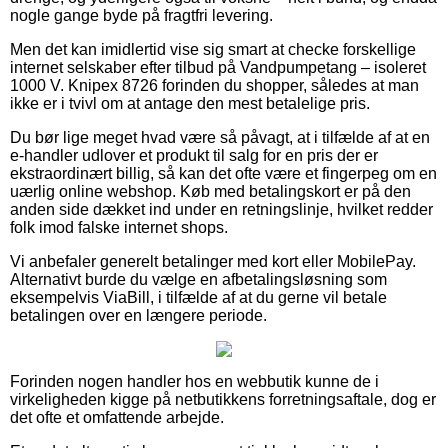
nogle gange byde på fragtfri levering.
Men det kan imidlertid vise sig smart at checke forskellige
internet selskaber efter tilbud på Vandpumpetang – isoleret
1000 V. Knipex 8726 forinden du shopper, således at man
ikke er i tvivl om at antage den mest betalelige pris.
Du bør lige meget hvad være så påvagt, at i tilfælde af at en
e-handler udlover et produkt til salg for en pris der er
ekstraordinært billig, så kan det ofte være et fingerpeg om en
uærlig online webshop. Køb med betalingskort er på den
anden side dækket ind under en retningslinje, hvilket redder
folk imod falske internet shops.
Vi anbefaler generelt betalinger med kort eller MobilePay.
Alternativt burde du vælge en afbetalingsløsning som
eksempelvis ViaBill, i tilfælde af at du gerne vil betale
betalingen over en længere periode.
Forinden nogen handler hos en webbutik kunne de i
virkeligheden kigge på netbutikkens forretningsaftale, dog er
det ofte et omfattende arbejde.