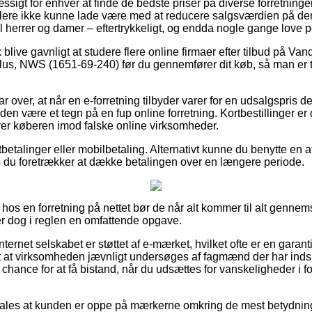
igt for enhver at finde de bedste priser på diverse forretninger 
ndlere ikke kunne lade være med at reducere salgsværdien på der
til herrer og damer – eftertrykkeligt, og endda nogle gange love por
blive gavnligt at studere flere online firmaer efter tilbud på V
us, NWS (1651-69-240) før du gennemfører dit køb, så man er tr
ar over, at når en e-forretning tilbyder varer for en udsalgspris 
iden være et tegn på en fup online forretning. Kortbestillinger er 
erer køberen imod falske online virksomheder.
tbetalinger eller mobilbetaling. Alternativt kunne du benytte en 
s du foretrækker at dække betalingen over en længere periode.
 hos en forretning på nettet bør de når alt kommer til alt genne
er dog i reglen en omfattende opgave.
internet selskabet er støttet af e-mærket, hvilket ofte er en garanti
mt at virksomheden jævnligt undersøges af fagmænd der har indsi
chance for at få bistand, når du udsættes for vanskeligheder i f
ales at kunden er oppe på mærkerne omkring de mest betydning