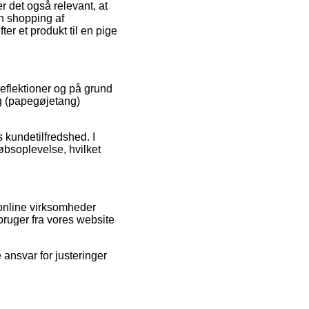
r det også relevant, at
n shopping af
r et produkt til en pige
 reflektioner og på grund
ng (papegøjetang)
s kundetilfredshed. I
øbsoplevelse, hvilket
online virksomheder
bruger fra vores website
 ansvar for justeringer