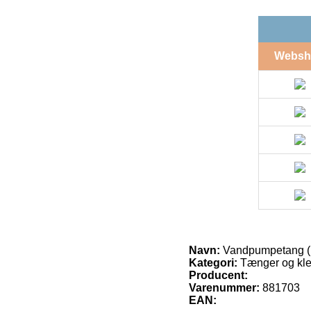
Websh
Navn:
Vandpumpetang (p
Kategori:
Tænger og kl
Producent:
Varenummer:
881703
EAN: