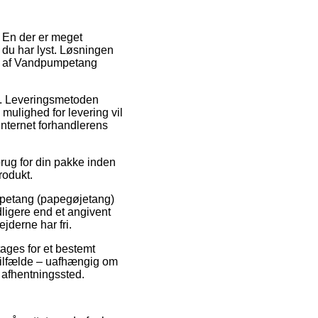
 En der er meget
 du har lyst. Løsningen
køb af Vandpumpetang
ads. Leveringsmetoden
mulighed for levering vil
 internet forhandlerens
rug for din pakke inden
rodukt.
umpetang (papegøjetang)
ligere end et angivent
jderne har fri.
tages for et bestemt
 tilfælde – uafhængig om
t afhentningssted.