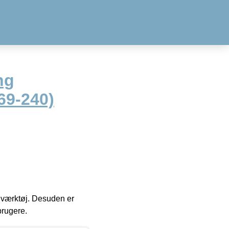
ng
69-240)
 i værktøj. Desuden er
brugere.