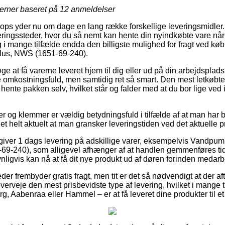
jerner baseret på
12
anmeldelser
ps yder nu om dage en lang række forskellige leveringsmidler.
eringssteder, hvor du så nemt kan hente din nyindkøbte vare når
 og i mange tilfælde endda den billigste mulighed for fragt ved 
lus, NWS (1651-69-240).
øge at få varerne leveret hjem til dig eller ud på din arbejdspl
e omkostningsfuld, men samtidig ret så smart. Den mest letkøbte 
t hente pakken selv, hvilket står og falder med at du bor lige ved
 og klemmer er vældig betydningsfuld i tilfælde af at man har b
det helt aktuelt at man gransker leveringstiden ved det aktuelle p
s giver 1 dags levering på adskillige varer, eksempelvis Vandp
69-240), som alligevel afhænger af at handlen gemmenføres tid
ligvis kan nå at få dit nye produkt ud af døren forinden medarbe
er frembyder gratis fragt, men tit er det så nødvendigt at der af
overveje den mest prisbevidste type af levering, hvilket i mange
g, Aabenraa eller Hammel – er at få leveret dine produkter til e