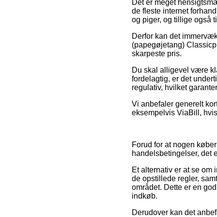
Det er meget hensigtsmæss
de fleste internet forha
og piger, og tillige også 
Derfor kan det immervæk 
(papegøjetang) Classicpl
skarpeste pris.
Du skal alligevel være kl
fordelagtig, er det undert
regulativ, hvilket garant
Vi anbefaler generelt kor
eksempelvis ViaBill, hvi
Forud for at nogen køber
handelsbetingelser, det 
Et alternativ er at se om 
de opstillede regler, sa
området. Dette er en god 
indkøb.
Derudover kan det anbef