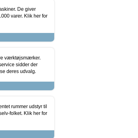
askiner. De giver
000 varer. Klik her for
ore værktøjsmærker.
ervice sidder der
t se deres udvalg.
entet rummer udstyr til
lv-folket. Klik her for