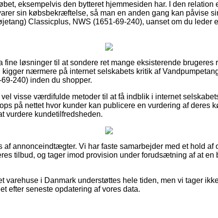
bet, eksempelvis den bytteret hjemmesiden har. I den relation e
arer sin købsbekræftelse, så man en anden gang kan påvise si
tang) Classicplus, NWS (1651-69-240), uanset om du leder efte
ltra fine løsninger til at sondere ret mange eksisterende brugeres
t du kigger nærmere på internet selskabets kritik af Vandpumpeta
69-240) inden du shopper.
el visse værdifulde metoder til at få indblik i internet selskabet
hops på nettet hvor kunder kan publicere en vurdering af deres k
 at vurdere kundetilfredsheden.
 af annonceindtægter. Vi har faste samarbejder med et hold af 
eres tilbud, og tager imod provision under forudsætning af at en 
t varehuse i Danmark understøttes hele tiden, men vi tager ikke
et efter seneste opdatering af vores data.