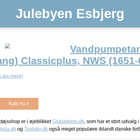
Julebyen Esbjerg
Vandpumpeta
ang) Classicplus, NWS (1651-
(Læs mere)
Køb nu »
øjsshop er i øjeblikket
Globaltools.dk
, som har et stort udvalg
nola.dk
og
Toolster.dk
også meget populære iblandt danske for