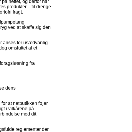
på nettet, og derfor har
es produkter – til drenge
tofri fragt.
andpumpetang
yg ved at skaffe sig den
der anses for usædvanlig
dog omsluttet af et
afdragsløsning fra
mse dens
 for at netbutikken føjer
gt i vilkårene på
orbindelse med dit
sfulde reglementer der