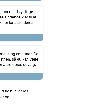
 andet udstyr til gør-
 siddende klar til at
 her for at se deres
ionelle og amatører. De
strien, så du kan være
or at se deres udvalg.
 fra bl.a. deres
mer og