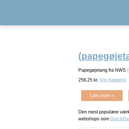
(papegøjet
Papegøjetang fra NWS
256.25
kr.
(Vis fragtpris)
Læs mere »
Den mest populære værkt
webshops som
DorchDa