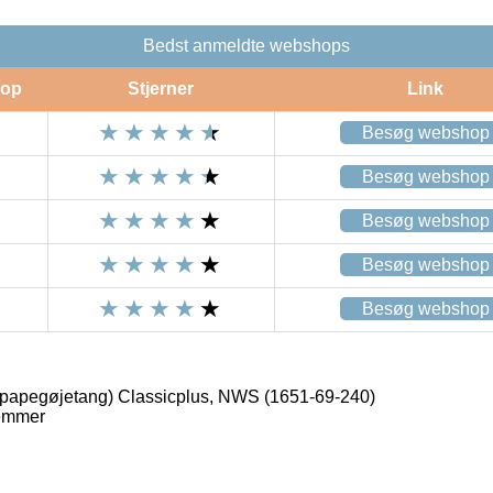
Bedst anmeldte webshops
op
Stjerner
Link
Besøg webshop
Besøg webshop
Besøg webshop
Besøg webshop
Besøg webshop
apegøjetang) Classicplus, NWS (1651-69-240)
emmer