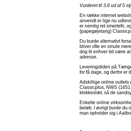
Vurderet til
3.6
ud af 5 st
En række internet websho
anvendt er lige nu udlev
er nemlig ret smertefri,
(papegøjetang) Classicp
Du burde alternativt fors
bliver ofte en smule mer
dog til enhver tid være a
adresse.
Leveringstiden på Tænger
for få dage, og derfor er 
Adskillige online outlet
Classicplus, NWS (1651-
klokkeslæt, så de sandsyn
Enkelte online virksomhed
beløb. I øvrigt burde du 
man opholder sig i Aalbor