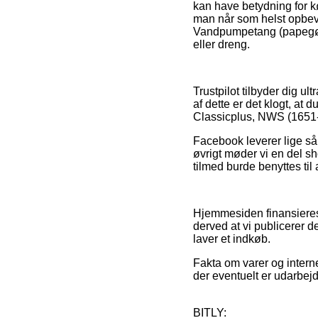
kan have betydning for kø
man når som helst opbev
Vandpumpetang (papegøje
eller dreng.
Trustpilot tilbyder dig u
af dette er det klogt, a
Classicplus, NWS (1651-
Facebook leverer lige så v
øvrigt møder vi en del s
tilmed burde benyttes til
Hjemmesiden finansieres
derved at vi publicerer d
laver et indkøb.
Fakta om varer og interne
der eventuelt er udarbejd
BITLY: