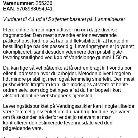
Varenummer:
255236
EAN:
5708988054941
Vurderet til
4.1
ud af 5 stjerner baseret på
1
anmeldelser
Flere online forretninger udlover nu om dage diverse
fragtmetoder. Den mest anvendte er for nærværende
pakkeshops, fordi du så har fuld fleksibilitet til at hente din
bestilling lige når det passer dig. Leveringstypen er jo yderst
ukompliceret, samt desuden ydermere den prisbilligste
leveringsmulighed ved køb af Vandslange gummi 1 50 m.
Du kan lige så vel påtænke at få ordren bragt til hvor du bor
eller til adressen hvor du arbejder. Metoden bliver i regelen
lidt mindre prisbillig, men også temmelig smertefri. Den mest
prisbevidste fragtform kan ikke modsiges at være at hente
ordren selv, som dog betinges af at du har bopæl i kort
afstand af online webshoppens hjemsted.
Leveringstidspunktet på Vandingsartikler kan i nogle tilfælde
være temmelig essentiel om du har brug for dine nye varer
om få sekunder, så derfor er det jo relevant at man
kontrollerer den estimerede leveringsdato ved den
pågældende vare.