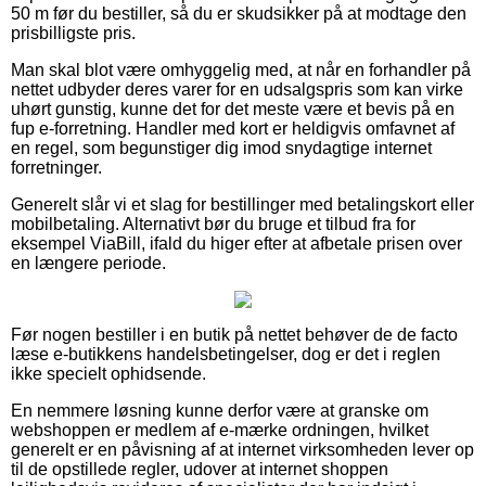
50 m før du bestiller, så du er skudsikker på at modtage den
prisbilligste pris.
Man skal blot være omhyggelig med, at når en forhandler på
nettet udbyder deres varer for en udsalgspris som kan virke
uhørt gunstig, kunne det for det meste være et bevis på en
fup e-forretning. Handler med kort er heldigvis omfavnet af
en regel, som begunstiger dig imod snydagtige internet
forretninger.
Generelt slår vi et slag for bestillinger med betalingskort eller
mobilbetaling. Alternativt bør du bruge et tilbud fra for
eksempel ViaBill, ifald du higer efter at afbetale prisen over
en længere periode.
Før nogen bestiller i en butik på nettet behøver de de facto
læse e-butikkens handelsbetingelser, dog er det i reglen
ikke specielt ophidsende.
En nemmere løsning kunne derfor være at granske om
webshoppen er medlem af e-mærke ordningen, hvilket
generelt er en påvisning af at internet virksomheden lever op
til de opstillede regler, udover at internet shoppen