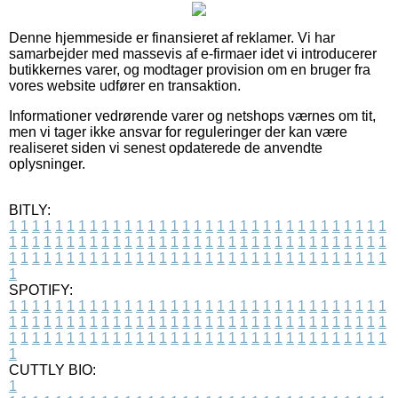
Denne hjemmeside er finansieret af reklamer. Vi har
samarbejder med massevis af e-firmaer idet vi introducerer
butikkernes varer, og modtager provision om en bruger fra
vores website udfører en transaktion.
Informationer vedrørende varer og netshops værnes om tit,
men vi tager ikke ansvar for reguleringer der kan være
realiseret siden vi senest opdaterede de anvendte
oplysninger.
BITLY:
1
1
1
1
1
1
1
1
1
1
1
1
1
1
1
1
1
1
1
1
1
1
1
1
1
1
1
1
1
1
1
1
1
1
1
1
1
1
1
1
1
1
1
1
1
1
1
1
1
1
1
1
1
1
1
1
1
1
1
1
1
1
1
1
1
1
1
1
1
1
1
1
1
1
1
1
1
1
1
1
1
1
1
1
1
1
1
1
1
1
1
1
1
1
1
1
1
1
1
1
SPOTIFY:
1
1
1
1
1
1
1
1
1
1
1
1
1
1
1
1
1
1
1
1
1
1
1
1
1
1
1
1
1
1
1
1
1
1
1
1
1
1
1
1
1
1
1
1
1
1
1
1
1
1
1
1
1
1
1
1
1
1
1
1
1
1
1
1
1
1
1
1
1
1
1
1
1
1
1
1
1
1
1
1
1
1
1
1
1
1
1
1
1
1
1
1
1
1
1
1
1
1
1
1
CUTTLY BIO:
1