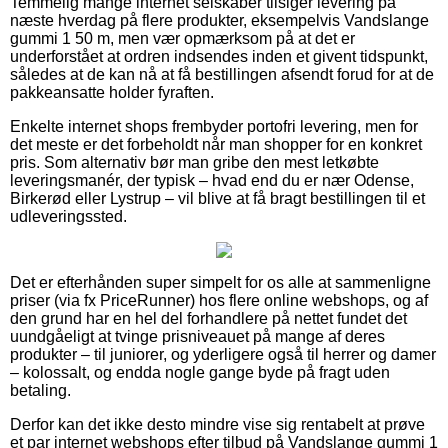
Temmelig mange internet selskaber tilsiger levering på
næste hverdag på flere produkter, eksempelvis Vandslange
gummi 1 50 m, men vær opmærksom på at det er
underforstået at ordren indsendes inden et givent tidspunkt,
således at de kan nå at få bestillingen afsendt forud for at de
pakkeansatte holder fyraften.
Enkelte internet shops frembyder portofri levering, men for
det meste er det forbeholdt når man shopper for en konkret
pris. Som alternativ bør man gribe den mest letkøbte
leveringsmanér, der typisk – hvad end du er nær Odense,
Birkerød eller Lystrup – vil blive at få bragt bestillingen til et
udleveringssted.
Det er efterhånden super simpelt for os alle at sammenligne
priser (via fx PriceRunner) hos flere online webshops, og af
den grund har en hel del forhandlere på nettet fundet det
uundgåeligt at tvinge prisniveauet på mange af deres
produkter – til juniorer, og yderligere også til herrer og damer
– kolossalt, og endda nogle gange byde på fragt uden
betaling.
Derfor kan det ikke desto mindre vise sig rentabelt at prøve
et par internet webshops efter tilbud på Vandslange gummi 1