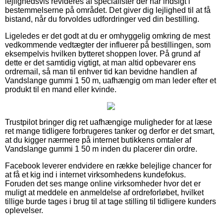
lejlighedsvis revideres af specialister der har indsigt i
bestemmelserne på området. Det giver dig lejlighed til at få
bistand, når du forvoldes udfordringer ved din bestilling.
Ligeledes er det godt at du er omhyggelig omkring de mest
vedkommende vedtægter der influerer på bestillingen, som
eksempelvis hvilken bytteret shoppen lover. På grund af
dette er det samtidig vigtigt, at man altid opbevarer ens
ordremail, så man til enhver tid kan bevidne handlen af
Vandslange gummi 1 50 m, uafhængig om man leder efter et
produkt til en mand eller kvinde.
Trustpilot bringer dig ret uafhængige muligheder for at læse
ret mange tidligere forbrugeres tanker og derfor er det smart,
at du kigger nærmere på internet butikkens omtaler af
Vandslange gummi 1 50 m inden du placerer din ordre.
Facebook leverer endvidere en række belejlige chancer for
at få et kig ind i internet virksomhedens kundefokus.
Foruden det ses mange online virksomheder hvor det er
muligt at meddele en anmeldelse af ordreforløbet, hvilket
tillige burde tages i brug til at tage stilling til tidligere kunders
oplevelser.