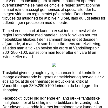
har været en forsikring om at internet butikken opererer i
overensstemmelse med de officielle regler, samt at online
firmaet rutinemæssigt gennemses af specialister der har
megen viden om reglementet på området. Derudover
tilbydes du mulighed for at blive hjulpet, ifald du udsættes for
udfordringer i processen med din ordre.
Tilmed er det smart at kunden er sat ind i de mest vitale
regler i forbindelse med handlen, som fx hvilken returret
netbutikken tilsikrer. I den sammenhæng er det desuden
afgørende, at man når som helst sikrer ens ordrekvittering,
således man altid kan bevise sin ordre af Vandslibepapir
230×280 k100, uanset om man leder efter en vare til en
kvinde eller mand.
Trustpilot giver dig nogle nyttige chancer for at kontrollere
mange eksisterende brugeres anmeldelser og herved slår vi
et slag for, at du gennemsøger e-butikkens kritik af
Vandslibepapir 230×280 k100 forinden du færdiggør din
shopping.
Facebook tilbyder dig lignende en lang række fantastiske
muligheder for at få et kig ind i e-butikkens troværdighed.
Derudover ses endda internet forretninger hvor kunder kan