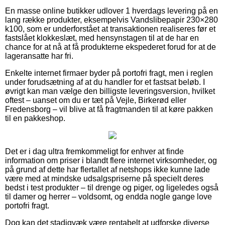
En masse online butikker udlover 1 hverdags levering på en
lang række produkter, eksempelvis Vandslibepapir 230×280
k100, som er underforstået at transaktionen realiseres før et
fastslået klokkeslæt, med hensynstagen til at de har en
chance for at nå at få produkterne ekspederet forud for at de
lageransatte har fri.
Enkelte internet firmaer byder på portofri fragt, men i reglen
under forudsætning af at du handler for et fastsat beløb. I
øvrigt kan man vælge den billigste leveringsversion, hvilket
oftest – uanset om du er tæt på Vejle, Birkerød eller
Fredensborg – vil blive at få fragtmanden til at køre pakken
til en pakkeshop.
Det er i dag ultra fremkommeligt for enhver at finde
information om priser i blandt flere internet virksomheder, og
på grund af dette har flertallet af netshops ikke kunne lade
være med at mindske udsalgspriserne på specielt deres
bedst i test produkter – til drenge og piger, og ligeledes også
til damer og herrer – voldsomt, og endda nogle gange love
portofri fragt.
Dog kan det stadigvæk være rentabelt at udforske diverse