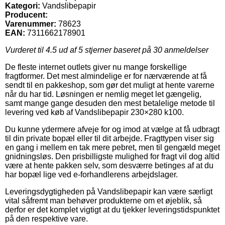
Kategori:
Vandslibepapir
Producent:
Varenummer:
78623
EAN:
7311662178901
Vurderet til
4.5
ud af 5 stjerner baseret på
30
anmeldelser
De fleste internet outlets giver nu mange forskellige
fragtformer. Det mest almindelige er for nærværende at få
sendt til en pakkeshop, som gør det muligt at hente varerne
når du har tid. Løsningen er nemlig meget let gængelig,
samt mange gange desuden den mest betalelige metode til
levering ved køb af Vandslibepapir 230×280 k100.
Du kunne ydermere afveje for og imod at vælge at få udbragt
til din private bopæl eller til dit arbejde. Fragttypen viser sig
en gang i mellem en tak mere pebret, men til gengæld meget
gnidningsløs. Den prisbilligste mulighed for fragt vil dog altid
være at hente pakken selv, som desværre betinges af at du
har bopæl lige ved e-forhandlerens arbejdslager.
Leveringsdygtigheden på Vandslibepapir kan være særligt
vital såfremt man behøver produkterne om et øjeblik, så
derfor er det komplet vigtigt at du tjekker leveringstidspunktet
på den respektive vare.