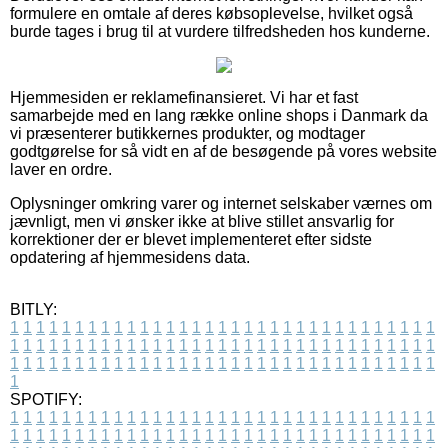
formulere en omtale af deres købsoplevelse, hvilket også
burde tages i brug til at vurdere tilfredsheden hos kunderne.
Hjemmesiden er reklamefinansieret. Vi har et fast
samarbejde med en lang række online shops i Danmark da
vi præsenterer butikkernes produkter, og modtager
godtgørelse for så vidt en af de besøgende på vores website
laver en ordre.
Oplysninger omkring varer og internet selskaber værnes om
jævnligt, men vi ønsker ikke at blive stillet ansvarlig for
korrektioner der er blevet implementeret efter sidste
opdatering af hjemmesidens data.
BITLY:
1
1
1
1
1
1
1
1
1
1
1
1
1
1
1
1
1
1
1
1
1
1
1
1
1
1
1
1
1
1
1
1
1
1
1
1
1
1
1
1
1
1
1
1
1
1
1
1
1
1
1
1
1
1
1
1
1
1
1
1
1
1
1
1
1
1
1
1
1
1
1
1
1
1
1
1
1
1
1
1
1
1
1
1
1
1
1
1
1
1
1
1
1
1
1
1
1
1
1
1
SPOTIFY:
1
1
1
1
1
1
1
1
1
1
1
1
1
1
1
1
1
1
1
1
1
1
1
1
1
1
1
1
1
1
1
1
1
1
1
1
1
1
1
1
1
1
1
1
1
1
1
1
1
1
1
1
1
1
1
1
1
1
1
1
1
1
1
1
1
1