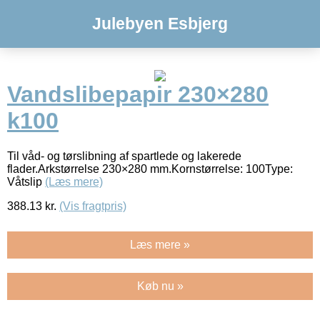
Julebyen Esbjerg
Vandslibepapir 230×280
k100
Til våd- og tørslibning af spartlede og lakerede
flader.Arkstørrelse 230×280 mm.Kornstørrelse: 100Type:
Våtslip
(Læs mere)
388.13
kr.
(Vis fragtpris)
Læs mere »
Køb nu »