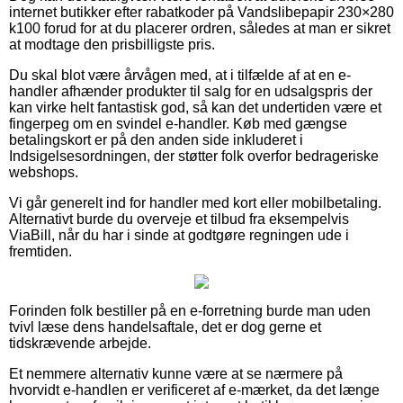
internet butikker efter rabatkoder på Vandslibepapir 230×280
k100 forud for at du placerer ordren, således at man er sikret
at modtage den prisbilligste pris.
Du skal blot være årvågen med, at i tilfælde af at en e-
handler afhænder produkter til salg for en udsalgspris der
kan virke helt fantastisk god, så kan det undertiden være et
fingerpeg om en svindel e-handler. Køb med gængse
betalingskort er på den anden side inkluderet i
Indsigelsesordningen, der støtter folk overfor bedrageriske
webshops.
Vi går generelt ind for handler med kort eller mobilbetaling.
Alternativt burde du overveje et tilbud fra eksempelvis
ViaBill, når du har i sinde at godtgøre regningen ude i
fremtiden.
Forinden folk bestiller på en e-forretning burde man uden
tvivl læse dens handelsaftale, det er dog gerne et
tidskrævende arbejde.
Et nemmere alternativ kunne være at se nærmere på
hvorvidt e-handlen er verificeret af e-mærket, da det længe