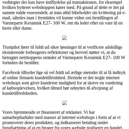
vedtægter der kan have indflydelse på transaktionen, for eksempel
hvilken bytteret webshoppen kører med. På grund af dette er det på
samme måde essesentielt, at man altid bibeholder sin kvittering på e-
mail, således man i fremtiden vil kunne vidne om bestillingen af
Varmepære Keramisk E27- 100 W, om du leder efter en vare til en
herre eller dame.
Trustpilot fører til fuldt ud sikre løsninger til at verificere adskillige
eksisterende forbrugeres reflektioner og herved støtter vi, at du
betragter netshoppens omtaler af Varmepære Keramisk E27- 100 W
forinden du bestiller.
Facebook tilbyder lige så vel fuldt ud ærlige metoder til at få indtryk
af online firmaets kundetilfredshed. Herinde er der nogle internet
webshops som giver kunderne mulighed for at skrive en vurdering
af købsoplevelsen, hvilket tilmed bør udnyttes til afvejning af
kundetilfredsheden.
Vores hjemmeside er finansieret af reklamer. Vi har
samarbejdsaftaler med masser af internet webshops i form af at vi
promoverer deres produkter, og indkasserer betaling under
forudsætning af at en bruger fra vores website realiserer en handel.