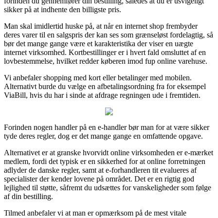
forinden du gennemfører din bestilling, således at du er usvigeligt
sikker på at indhente den billigste pris.
Man skal imidlertid huske på, at når en internet shop frembyder
deres varer til en salgspris der kan ses som grænseløst fordelagtig, så
bør det mange gange være et karakteristika der viser en uægte
internet virksomhed. Kortbestillinger er i hvert fald omsluttet af en
lovbestemmelse, hvilket redder køberen imod fup online varehuse.
Vi anbefaler shopping med kort eller betalinger med mobilen.
Alternativt burde du vælge en afbetalingsordning fra for eksempel
ViaBill, hvis du har i sinde at afdrage regningen ude i fremtiden.
Forinden nogen handler på en e-handler bør man for at være sikker
tyde deres regler, dog er det mange gange en omfattende opgave.
Alternativet er at granske hvorvidt online virksomheden er e-mærket
medlem, fordi det typisk er en sikkerhed for at online forretningen
adlyder de danske regler, samt at e-forhandleren tit evalueres af
specialister der kender lovene på området. Det er en rigtig god
lejlighed til støtte, såfremt du udsættes for vanskeligheder som følge
af din bestilling.
Tilmed anbefaler vi at man er opmærksom på de mest vitale