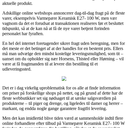
aktuelle produkt.
Adskillige online webshops annoncerer dag-til-dag fragt på de fleste
varer, eksempelvis Varmepære Keramisk E27- 100 W, men vær
vagtsom da det er forudsat at transaktionen realiseres før et besluttet
tidspunkt, så at de kan nå at få de nye varer betjent forinden
personalet har fyraften.
En hel del internet foretagender sikrer fragt uden beregning, men for
det meste er det betinget af at der handles for en bestemt pris. Ellers
må man udvælge den mindst kostelige leveringsmulighed, som tit –
uanset om du opholder sig nær Horsens, Thisted eller Hørning – vil
være at få fragtmanden til at levere din bestilling til et
udleveringssted.
Det er i dag virkelig uproblematisk for os alle at finde information
om priser på forskellige shops på nettet, og på grund af dette har de
fleste webbutikker set sig nødsaget til at sænke salgsværdien på
produkterne – til piger og drenge, og ligeledes til damer og herrer –
markant, og endda nogle gange garantere fragtfri levering.
Men det kan imidlertid blive tiden værd at sammenholde indtil flere
online forhandlere efter tilbud på Varmepære Keramisk E27- 100 W