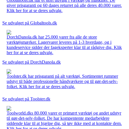
Globaltools.dk har et stort udvalg i værktøj og maskiner. De
giver prisgaranti og 60 dages returret på alle deres 40.000 varer.
Klik her for at se deres udvalg.
Se udvalget på Globaltools.dk
DorchDanola.dk har 25.000 varer fra alle de store
værktøjsmærker. Lagervarer leveres på 1-3 hverdage, og i
kundeservice sidder der fageksperter klar til at rådgive dig. Klik
her for at se deres udvalg.
Se udvalget på DorchDanola.dk
Toolster.dk har prisgaranti på alt værktøj. Sortimentet rummer
udstyr til både professionelle håndværkere og til gør-det-selv-
folket. Klik her for at se deres udvalg.
Se udvalget på Toolster.dk
Toolworld.dks 80.000 varer er primært værktøj og andet udstyr
til gør-det-selv-folket. De har kompentente medarbejdere
siddende klar til at hjælpe dig, så tøv ikke med at kontakte dem.
Klik her for at se deres udvalg.