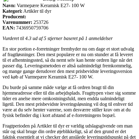
Navn:
Varmepære Keramisk E27- 100 W
Kategori:
Artikler til dyr
Producent:
Varenummer:
253726
EAN:
7436950759706
Vurderet til
4.3
ud af 5 stjerner baseret på
1
anmeldelser
En stor portion e-forretninger frembyder nu om dage et stort udvalg
af fragtløsninger. Den mest populære er nu om stunder at få leveret
til et afhentningssted, så du nemt selv kan hente ordren lige når det
passer dig. Leveringsmetoden er altså ualmindeligt fremkommelig,
og mange gange derudover den mest prisbevidste leveringsversion
ved køb af Varmepære Keramisk E27- 100 W.
Du burde på samme måde vælge at få ordren bragt til din
hjemmeadresse eller til din arbejdsplads. Fragttypen viser sig somme
tider en anelse mere omkostningsfuld, men endda ualmindeligt
ligetil. Den mest prisbevidste leveringsløsning vil dog til enhver tid
være at du selv henter varerne, som desværre stiller krav om at du
fysisk befinder dig i kort afstand af e-forretningens bopæl.
Fragtperioden på Artikler til dyr er vældig udslagsgivende om man
står og skal bruge din ordre øjeblikkeligt, så af den grund er det
faktisk essentielt at vi checker det anslåede leveringstidspunkt på det