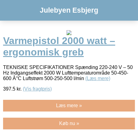
Julebyen Esbjerg
Varmepistol 2000 watt –
ergonomisk greb
TEKNISKE SPECIFIKATIONER Spænding 220-240 V – 50
Hz Indgangseffekt 2000 W Lufttemperaturområde 50-450-
600 Â°C Luftstrøm 500-250-500 l/min
(Læs mere)
397.5
kr.
(Vis fragtpris)
Læs mere »
Køb nu »