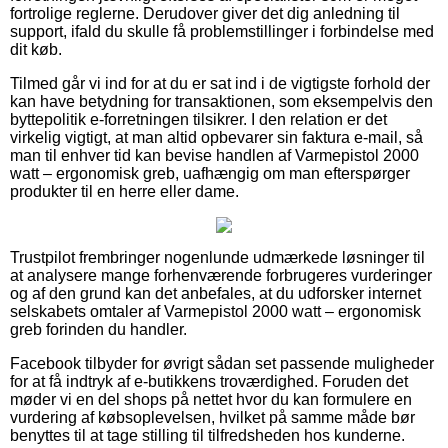
fortrolige reglerne. Derudover giver det dig anledning til
support, ifald du skulle få problemstillinger i forbindelse med
dit køb.
Tilmed går vi ind for at du er sat ind i de vigtigste forhold der
kan have betydning for transaktionen, som eksempelvis den
byttepolitik e-forretningen tilsikrer. I den relation er det
virkelig vigtigt, at man altid opbevarer sin faktura e-mail, så
man til enhver tid kan bevise handlen af Varmepistol 2000
watt – ergonomisk greb, uafhængig om man efterspørger
produkter til en herre eller dame.
Trustpilot frembringer nogenlunde udmærkede løsninger til
at analysere mange forhenværende forbrugeres vurderinger
og af den grund kan det anbefales, at du udforsker internet
selskabets omtaler af Varmepistol 2000 watt – ergonomisk
greb forinden du handler.
Facebook tilbyder for øvrigt sådan set passende muligheder
for at få indtryk af e-butikkens troværdighed. Foruden det
møder vi en del shops på nettet hvor du kan formulere en
vurdering af købsoplevelsen, hvilket på samme måde bør
benyttes til at tage stilling til tilfredsheden hos kunderne.