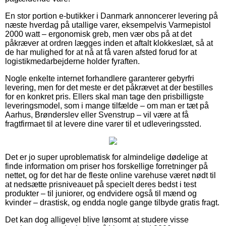
En stor portion e-butikker i Danmark annoncerer levering på
næste hverdag på utallige varer, eksempelvis Varmepistol
2000 watt – ergonomisk greb, men vær obs på at det
påkræver at ordren lægges inden et aftalt klokkeslæt, så at
de har mulighed for at nå at få varen afsted forud for at
logistikmedarbejderne holder fyraften.
Nogle enkelte internet forhandlere garanterer gebyrfri
levering, men for det meste er det påkrævet at der bestilles
for en konkret pris. Ellers skal man tage den prisbilligste
leveringsmodel, som i mange tilfælde – om man er tæt på
Aarhus, Brønderslev eller Svenstrup – vil være at få
fragtfirmaet til at levere dine varer til et udleveringssted.
Det er jo super uproblematisk for almindelige dødelige at
finde information om priser hos forskellige forretninger på
nettet, og for det har de fleste online varehuse været nødt til
at nedsætte prisniveauet på specielt deres bedst i test
produkter – til juniorer, og endvidere også til mænd og
kvinder – drastisk, og endda nogle gange tilbyde gratis fragt.
Det kan dog alligevel blive lønsomt at studere visse