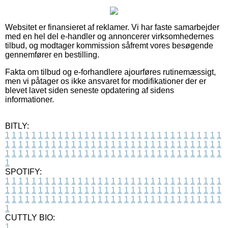
Websitet er finansieret af reklamer. Vi har faste samarbejder
med en hel del e-handler og annoncerer virksomhedernes
tilbud, og modtager kommission såfremt vores besøgende
gennemfører en bestilling.
Fakta om tilbud og e-forhandlere ajourføres rutinemæssigt,
men vi påtager os ikke ansvaret for modifikationer der er
blevet lavet siden seneste opdatering af sidens
informationer.
BITLY:
1
1
1
1
1
1
1
1
1
1
1
1
1
1
1
1
1
1
1
1
1
1
1
1
1
1
1
1
1
1
1
1
1
1
1
1
1
1
1
1
1
1
1
1
1
1
1
1
1
1
1
1
1
1
1
1
1
1
1
1
1
1
1
1
1
1
1
1
1
1
1
1
1
1
1
1
1
1
1
1
1
1
1
1
1
1
1
1
1
1
1
1
1
1
1
1
1
1
1
1
SPOTIFY:
1
1
1
1
1
1
1
1
1
1
1
1
1
1
1
1
1
1
1
1
1
1
1
1
1
1
1
1
1
1
1
1
1
1
1
1
1
1
1
1
1
1
1
1
1
1
1
1
1
1
1
1
1
1
1
1
1
1
1
1
1
1
1
1
1
1
1
1
1
1
1
1
1
1
1
1
1
1
1
1
1
1
1
1
1
1
1
1
1
1
1
1
1
1
1
1
1
1
1
1
CUTTLY BIO:
1