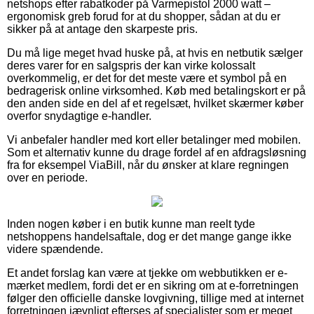
netshops efter rabatkoder på Varmepistol 2000 watt –
ergonomisk greb forud for at du shopper, sådan at du er
sikker på at antage den skarpeste pris.
Du må lige meget hvad huske på, at hvis en netbutik sælger
deres varer for en salgspris der kan virke kolossalt
overkommelig, er det for det meste være et symbol på en
bedragerisk online virksomhed. Køb med betalingskort er på
den anden side en del af et regelsæt, hvilket skærmer køber
overfor snydagtige e-handler.
Vi anbefaler handler med kort eller betalinger med mobilen.
Som et alternativ kunne du drage fordel af en afdragsløsning
fra for eksempel ViaBill, når du ønsker at klare regningen
over en periode.
Inden nogen køber i en butik kunne man reelt tyde
netshoppens handelsaftale, dog er det mange gange ikke
videre spændende.
Et andet forslag kan være at tjekke om webbutikken er e-
mærket medlem, fordi det er en sikring om at e-forretningen
følger den officielle danske lovgivning, tillige med at internet
forretningen jævnligt efterses af specialister som er meget