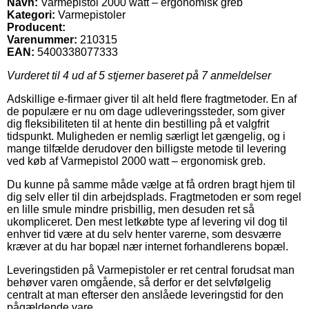
Navn:
Varmepistol 2000 watt – ergonomisk greb
Kategori:
Varmepistoler
Producent:
Varenummer:
210315
EAN:
5400338077333
Vurderet til
4
ud af 5 stjerner baseret på
7
anmeldelser
Adskillige e-firmaer giver til alt held flere fragtmetoder. En af
de populære er nu om dage udleveringssteder, som giver
dig fleksibiliteten til at hente din bestilling på et valgfrit
tidspunkt. Muligheden er nemlig særligt let gængelig, og i
mange tilfælde derudover den billigste metode til levering
ved køb af Varmepistol 2000 watt – ergonomisk greb.
Du kunne på samme måde vælge at få ordren bragt hjem til
dig selv eller til din arbejdsplads. Fragtmetoden er som regel
en lille smule mindre prisbillig, men desuden ret så
ukompliceret. Den mest letkøbte type af levering vil dog til
enhver tid være at du selv henter varerne, som desværre
kræver at du har bopæl nær internet forhandlerens bopæl.
Leveringstiden på Varmepistoler er ret central forudsat man
behøver varen omgående, så derfor er det selvfølgelig
centralt at man efterser den anslåede leveringstid for den
pågældende vare.