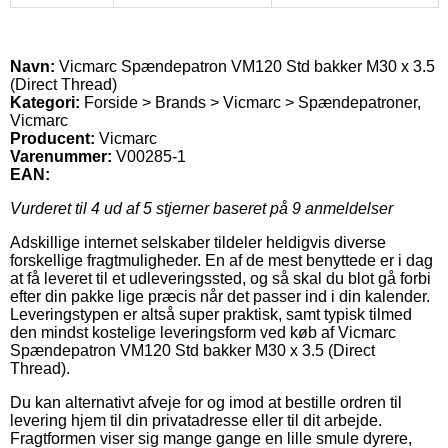
Navn:
Vicmarc Spændepatron VM120 Std bakker M30 x 3.5
(Direct Thread)
Kategori:
Forside > Brands > Vicmarc > Spændepatroner,
Vicmarc
Producent:
Vicmarc
Varenummer:
V00285-1
EAN:
Vurderet til
4
ud af 5 stjerner baseret på
9
anmeldelser
Adskillige internet selskaber tildeler heldigvis diverse
forskellige fragtmuligheder. En af de mest benyttede er i dag
at få leveret til et udleveringssted, og så skal du blot gå forbi
efter din pakke lige præcis når det passer ind i din kalender.
Leveringstypen er altså super praktisk, samt typisk tilmed
den mindst kostelige leveringsform ved køb af Vicmarc
Spændepatron VM120 Std bakker M30 x 3.5 (Direct
Thread).
Du kan alternativt afveje for og imod at bestille ordren til
levering hjem til din privatadresse eller til dit arbejde.
Fragtformen viser sig mange gange en lille smule dyrere,