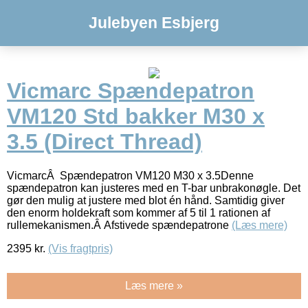
Julebyen Esbjerg
Vicmarc Spændepatron
VM120 Std bakker M30 x
3.5 (Direct Thread)
VicmarcÂ Spændepatron VM120 M30 x 3.5Denne
spændepatron kan justeres med en T-bar unbrakonøgle. Det
gør den mulig at justere med blot én hånd. Samtidig giver
den enorm holdekraft som kommer af 5 til 1 rationen af
rullemekanismen.Â Afstivede spændepatrone
(Læs mere)
2395
kr.
(Vis fragtpris)
Læs mere »