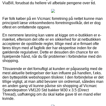
ViaBill, forudsat du hellere vil afbetale pengene over tid.
Før folk køber på en Vicmarc forretning på nettet kunne man
principielt læse virksomhedens forretningsvilkår, det er dog
oftest en omfattende opgave.
En nemmere løsning kan være at kigge om e-butikken er e-
mærket, eftersom det ofte er en sikkerhed for at netbutikken
accepterer de opstillede regler, tillige med at e-firmaet ofte
føres tilsyn med af fagfolk der har ekspertise inden for de
gældende regulativer. Dette er desuden din chance for en
hjælpende hånd, når du får problemer i forbindelse med din
shopping.
Tilsvarende er det fornuftigt at kunden er påpasselig med de
mest aktuelle betingelser der kan influere på handlen, f.eks.
den byttepolitik webshoppen tilsikrer. I den forbindelse er det
tillige vigtigt, at man altid bevarer sin ordremail, således man
en anden gang vil kunne påvise sin shopping af Vicmarc
Spændepatron VM120 Std bakker M30 x 3.5 (Direct
Thread), uafhængig om du skal købe gave til en mand eller
kvinde.