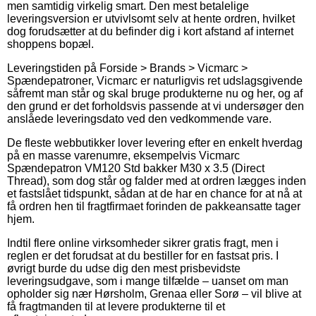
men samtidig virkelig smart. Den mest betalelige
leveringsversion er utvivlsomt selv at hente ordren, hvilket
dog forudsætter at du befinder dig i kort afstand af internet
shoppens bopæl.
Leveringstiden på Forside > Brands > Vicmarc >
Spændepatroner, Vicmarc er naturligvis ret udslagsgivende
såfremt man står og skal bruge produkterne nu og her, og af
den grund er det forholdsvis passende at vi undersøger den
anslåede leveringsdato ved den vedkommende vare.
De fleste webbutikker lover levering efter en enkelt hverdag
på en masse varenumre, eksempelvis Vicmarc
Spændepatron VM120 Std bakker M30 x 3.5 (Direct
Thread), som dog står og falder med at ordren lægges inden
et fastslået tidspunkt, sådan at de har en chance for at nå at
få ordren hen til fragtfirmaet forinden de pakkeansatte tager
hjem.
Indtil flere online virksomheder sikrer gratis fragt, men i
reglen er det forudsat at du bestiller for en fastsat pris. I
øvrigt burde du udse dig den mest prisbevidste
leveringsudgave, som i mange tilfælde – uanset om man
opholder sig nær Hørsholm, Grenaa eller Sorø – vil blive at
få fragtmanden til at levere produkterne til et