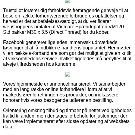
Trustpilot forærer dig forholdsvis fremragende genveje til at
bese en række forhenværende forbrugeres opfattelser og
herved er det anbefalelsesværdigt, at du verificerer
webshoppens omtaler af Vicmarc Spændepatron VM120
Std bakker M30 x 3.5 (Direct Thread) før du køber.
Facebook genererer ligeledes immervæk udmærkede
løsninger til at få indblik i e-handlens popularitet. Her møder
vi en række e-forhandlere som gør det muligt at give en kritik
af virksomhedens service, hvilket ligeledes må benyttes til at
afveje tilfredsheden hos kunderne.
Vores hjemmeside er annoncefinansieret. Vi samarbejder
med en lang række online forhandlere i form af at vi
markedsfører forretningernes produkter, og indkasserer
honorar hvis vores besøgende udfører en bestilling.
Orientering omkring tilbud og firmaer på nettet vedligeholdes
fra tid til anden, men der tages forbehold for justeringer der
kan være implementeret efter sidste opdatering af websitets
data.