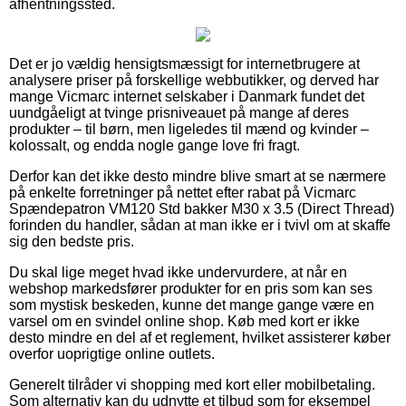
afhentningssted.
Det er jo vældig hensigtsmæssigt for internetbrugere at
analysere priser på forskellige webbutikker, og derved har
mange Vicmarc internet selskaber i Danmark fundet det
uundgåeligt at tvinge prisniveauet på mange af deres
produkter – til børn, men ligeledes til mænd og kvinder –
kolossalt, og endda nogle gange love fri fragt.
Derfor kan det ikke desto mindre blive smart at se nærmere
på enkelte forretninger på nettet efter rabat på Vicmarc
Spændepatron VM120 Std bakker M30 x 3.5 (Direct Thread)
forinden du handler, sådan at man ikke er i tvivl om at skaffe
sig den bedste pris.
Du skal lige meget hvad ikke undervurdere, at når en
webshop markedsfører produkter for en pris som kan ses
som mystisk beskeden, kunne det mange gange være en
varsel om en svindel online shop. Køb med kort er ikke
desto mindre en del af et reglement, hvilket assisterer køber
overfor uoprigtige online outlets.
Generelt tilråder vi shopping med kort eller mobilbetaling.
Som alternativ kan du udnytte et tilbud som for eksempel