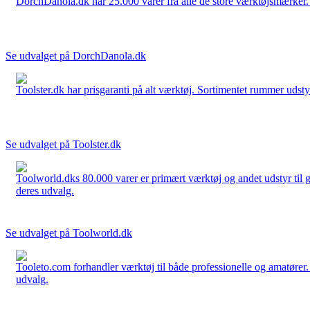
DorchDanola.dk har 25.000 varer fra alle de store værktøjsmærker. La
Se udvalget på DorchDanola.dk
Toolster.dk har prisgaranti på alt værktøj. Sortimentet rummer udstyr
Se udvalget på Toolster.dk
Toolworld.dks 80.000 varer er primært værktøj og andet udstyr til g
deres udvalg.
Se udvalget på Toolworld.dk
Tooleto.com forhandler værktøj til både professionelle og amatører. 
udvalg.