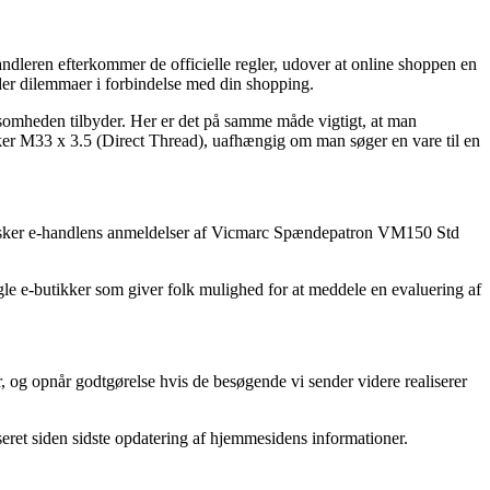
ndleren efterkommer de officielle regler, udover at online shoppen en
møder dilemmaer i forbindelse med din shopping.
rksomheden tilbyder. Her er det på samme måde vigtigt, at man
ker M33 x 3.5 (Direct Thread), uafhængig om man søger en vare til en
u gransker e-handlens anmeldelser af Vicmarc Spændepatron VM150 Std
le e-butikker som giver folk mulighed for at meddele en evaluering af
 og opnår godtgørelse hvis de besøgende vi sender videre realiserer
seret siden sidste opdatering af hjemmesidens informationer.