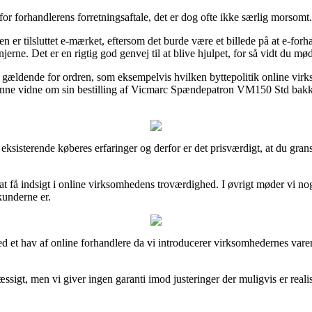
r forhandlerens forretningsaftale, det er dog ofte ikke særlig morsomt.
r tilsluttet e-mærket, eftersom det burde være et billede på at e-forha
injerne. Det er en rigtig god genvej til at blive hjulpet, for så vidt du 
ter gældende for ordren, som eksempelvis hvilken byttepolitik online vi
 kunne vidne om sin bestilling af Vicmarc Spændepatron VM150 Std bak
ække eksisterende køberes erfaringer og derfor er det prisværdigt, at d
få indsigt i online virksomhedens troværdighed. I øvrigt møder vi nog
kunderne er.
 et hav af online forhandlere da vi introducerer virksomhedernes varer,
sigt, men vi giver ingen garanti imod justeringer der muligvis er reali