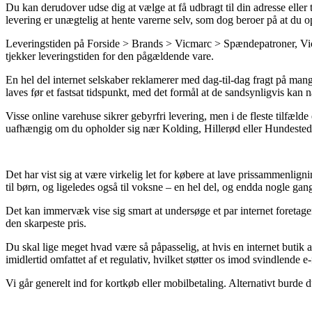
Du kan derudover udse dig at vælge at få udbragt til din adresse eller t
levering er unægtelig at hente varerne selv, som dog beroer på at du
Leveringstiden på Forside > Brands > Vicmarc > Spændepatroner, Vicm
tjekker leveringstiden for den pågældende vare.
En hel del internet selskaber reklamerer med dag-til-dag fragt på ma
laves før et fastsat tidspunkt, med det formål at de sandsynligvis kan 
Visse online varehuse sikrer gebyrfri levering, men i de fleste tilfælde
uafhængig om du opholder sig nær Kolding, Hillerød eller Hundested –
Det har vist sig at være virkelig let for købere at lave prissammenlign
til børn, og ligeledes også til voksne – en hel del, og endda nogle gan
Det kan immervæk vise sig smart at undersøge et par internet foretag
den skarpeste pris.
Du skal lige meget hvad være så påpasselig, at hvis en internet butik a
imidlertid omfattet af et regulativ, hvilket støtter os imod svindlende e-
Vi går generelt ind for kortkøb eller mobilbetaling. Alternativt burde 