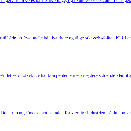
gervarer leveres på 1-3 hverdage, og i kundeservice sidder der fageksper
 til både professionelle håndværkere og til gør-det-selv-folket. Klik her
ør-det-selv-folket. De har kompentente medarbejdere siddende klar til at
De har mange års ekspertise inden for værktøjsindustrien, så du kan være