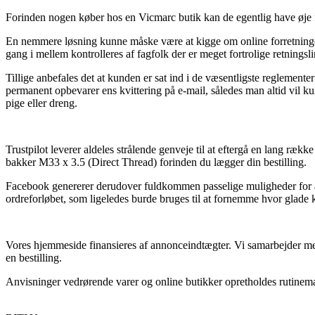
Forinden nogen køber hos en Vicmarc butik kan de egentlig have øje fo
En nemmere løsning kunne måske være at kigge om online forretningen e
gang i mellem kontrolleres af fagfolk der er meget fortrolige retningsl
Tillige anbefales det at kunden er sat ind i de væsentligste reglemen
permanent opbevarer ens kvittering på e-mail, således man altid vil
pige eller dreng.
Trustpilot leverer aldeles strålende genveje til at eftergå en lang r
bakker M33 x 3.5 (Direct Thread) forinden du lægger din bestilling.
Facebook genererer derudover fuldkommen passelige muligheder for at 
ordreforløbet, som ligeledes burde bruges til at fornemme hvor glade 
Vores hjemmeside finansieres af annonceindtægter. Vi samarbejder med
en bestilling.
Anvisninger vedrørende varer og online butikker opretholdes rutinemæs