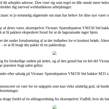
il dit arbejdes adresse. Den viser sig som regel en lille smule mere bekos
 opholder dig nærved webbutikkens arbejdslager.
arc er jo temmelig afgørende om man har behov for dine nye varer om 
nge af deres varer, eksempelvis Vicmarc Spændepatron VM150 Std bakker
nå at få pakken ekspederet forud for at de lageransatte tager hjem.
 er det under forudsætning af at der indkøbes for et konkret beløb. Alter
 er at få bragt din pakke til en pakkeshop.
ing fra forskellige outlets på nettet, og af den grund har en hel del Vic
ge præstere fragt uden gebyr.
ender efter udsalg på Vicmarc Spændepatron VM150 Std bakker M33 x 3.5
nnoncerer en vare for en salgspris som kan virke ufattelig god, så burde
forretninger.
du drage fordel af en afdragsordning fra eksempelvis ViaBill, hvis du har 