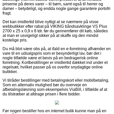
priserne på deres varer – til børn, samt også til herrer og
damer – betydeligt, og endda nogle gange garantere portofri
fragt.
Det kan imidlertid blive nyttigt at se nærmere på visse
webbutikker efter rabat på VIKING båndsavklinge VS Plus
2700 x 25 x 0,9 x 8 tdr. før du gennemfører dit køb, således
at man er usvigeligt sikker på at skaffe sig den mindst
kostelige pris.
Du må blot være obs på, at ifald en e-forretning afhænder en
vare til en udsalgspris som er besynderligt lav, bør det i
nogle tilfælde være et bevis på en bedragerisk online
forretning. Kortbestillinger er imidlertid dækket ind under et
regelsæt, hvilket passer på os overfor snydagtige online
butikker.
Vi tilråder bestillinger med betalingskort eller mobilbetaling.
Som en alternativ mulighed bør du overveje en
afbetalingsløsning som eksempelvis ViaBill, i tilfælde af at
du tilstræber at afdrage prisen i flere bidder.
Før nogen bestiller hos en internet butik kunne man på en