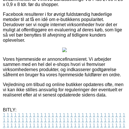
x 0,9 x 8 tdr. før du shopper.
Facebook resulterer i for øvrigt fuldstændig hæderlige
metoder til at få en idé om e-butikkens popularitet.
Derudover ser vi nogle internet virksomheder hvor det er
muligt at offentliggøre en evaluering af deres køb, som lige
så vel bør benyttes til afvejning af tidligere kunders
oplevelser.
Vores hjemmeside er annoncefinansieret. Vi arbejder
sammen med en hel del e-shops hvori vi fremviser
virksomhedernes produkter, og indkasserer godtgørelse
såfremt en bruger fra vores hjemmeside fuldfører en ordre.
Vejledning om tilbud og online butikker opdateres ofte, men
vi kan ikke stilles ansvarlig for reguleringer der eventuelt er
realiseret efter at vi senest opdaterede sidens data.
BITLY:
1
1
1
1
1
1
1
1
1
1
1
1
1
1
1
1
1
1
1
1
1
1
1
1
1
1
1
1
1
1
1
1
1
1
1
1
1
1
1
1
1
1
1
1
1
1
1
1
1
1
1
1
1
1
1
1
1
1
1
1
1
1
1
1
1
1
1
1
1
1
1
1
1
1
1
1
1
1
1
1
1
1
1
1
1
1
1
1
1
1
1
1
1
1
1
1
1
1
1