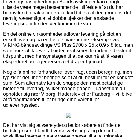
Leveringshastigheden på Båndsavsklinger kan i nogle
tilfælde være meget bestemmende i tilfælde af at du har
behov for din pakke inden for kort tid, så af den grund er det
nemlig væsentligt at vi dobbelttjekker den anslåede
leveringsdato for den vedkommende vare.
En del online virksomheder udlover levering på blot en
enkelt hverdag på en hel del varenumre, eksempelvis
VIKING båndsavklinge VS Plus 2700 x 25 x 0,9 x 8 tdr., men
som trods alt kræver at orden realiseres forinden et bestemt
tidspunkt, med hensynstagen til at de kan nå at få varen
ekspederet før lagerpersonalet drager hjemad.
Nogle få online forhandlere lover fragt uden beregning, men
typisk er det under betingelse af at du bestiller for en konkret
sum. Som alternativ kan du snuppe den mest betalelige
metode til levering, hvilket mange gange – uanset om du
opholder sig nær Viborg, Haderslev eller Faaborg – vil blive
at få fragtmanden til at bringe dine varer til et
udleveringssted.
Det har vist sig at være yderst let for købere at finde de
bedste priser i blandt diverse webshops, og derfor har
adskillige internet outlets været presset til at at mindske