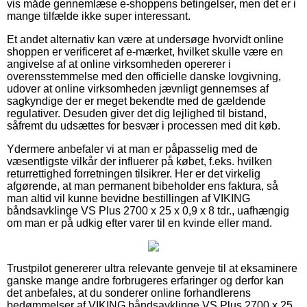
vis måde gennemlæse e-shoppens betingelser, men det er i
mange tilfælde ikke super interessant.
Et andet alternativ kan være at undersøge hvorvidt online
shoppen er verificeret af e-mærket, hvilket skulle være en
angivelse af at online virksomheden opererer i
overensstemmelse med den officielle danske lovgivning,
udover at online virksomheden jævnligt gennemses af
sagkyndige der er meget bekendte med de gældende
regulativer. Desuden giver det dig lejlighed til bistand,
såfremt du udsættes for besvær i processen med dit køb.
Ydermere anbefaler vi at man er påpasselig med de
væsentligste vilkår der influerer på købet, f.eks. hvilken
returrettighed forretningen tilsikrer. Her er det virkelig
afgørende, at man permanent bibeholder ens faktura, så
man altid vil kunne bevidne bestillingen af VIKING
båndsavklinge VS Plus 2700 x 25 x 0,9 x 8 tdr., uafhængig
om man er på udkig efter varer til en kvinde eller mand.
Trustpilot genererer ultra relevante genveje til at eksaminere
ganske mange andre forbrugeres erfaringer og derfor kan
det anbefales, at du sonderer online forhandlerens
bedømmelser af VIKING båndsavklinge VS Plus 2700 x 25