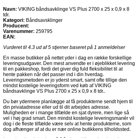
Navn:
VIKING båndsavklinge VS Plus 2700 x 25 x 0,9 x 8
tdr.
Kategori:
Båndsavsklinger
Producent:
Varenummer:
259795
EAN:
Vurderet til
4.3
ud af 5 stjerner baseret på
1
anmeldelser
En masse butikker på nettet yder i dag en række forskellige
leveringsudgaver. Den mest anvendte er i øjeblikket levering
til en pakkeshop, fordi det giver dig fuld fleksibilitet til at
hente pakken når det passer ind i din hverdag.
Leveringsmetoden er jo yderst smart, samt ofte tillige den
mindst kostelige leveringsform ved køb af VIKING
båndsavklinge VS Plus 2700 x 25 x 0,9 x 8 tdr..
Du bør ydermere planlægge at få produkterne sendt hjem til
din privatadresse eller ud til dit arbejdes adresse.
Muligheden er i mange tilfælde en sjat dyrere, men lige så
vel i høj grad smart. Den mindst kostelige leveringsmanér vil
dog i de fleste tilfælde være selv at hente produkterne, som
dog afhænger af at du er nær online butikkens tilholdssted.