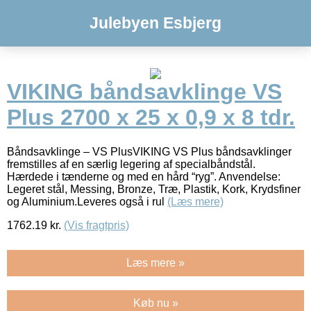
Julebyen Esbjerg
VIKING båndsavklinge VS
Plus 2700 x 25 x 0,9 x 8 tdr.
Båndsavklinge – VS PlusVIKING VS Plus båndsavklinger
fremstilles af en særlig legering af specialbåndstål.
Hærdede i tænderne og med en hård “ryg”. Anvendelse:
Legeret stål, Messing, Bronze, Træ, Plastik, Kork, Krydsfiner
og Aluminium.Leveres også i rul
(Læs mere)
1762.19
kr.
(Vis fragtpris)
Læs mere »
Køb nu »