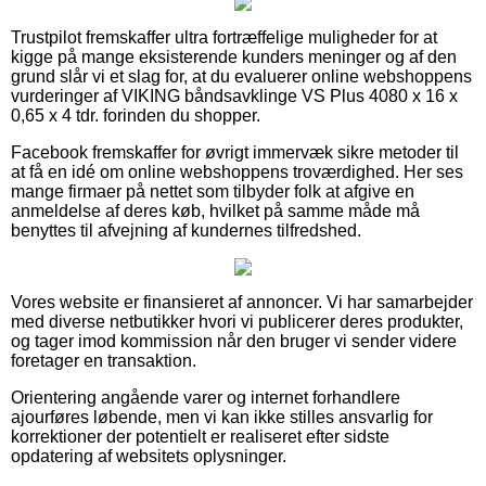
Trustpilot fremskaffer ultra fortræffelige muligheder for at
kigge på mange eksisterende kunders meninger og af den
grund slår vi et slag for, at du evaluerer online webshoppens
vurderinger af VIKING båndsavklinge VS Plus 4080 x 16 x
0,65 x 4 tdr. forinden du shopper.
Facebook fremskaffer for øvrigt immervæk sikre metoder til
at få en idé om online webshoppens troværdighed. Her ses
mange firmaer på nettet som tilbyder folk at afgive en
anmeldelse af deres køb, hvilket på samme måde må
benyttes til afvejning af kundernes tilfredshed.
Vores website er finansieret af annoncer. Vi har samarbejder
med diverse netbutikker hvori vi publicerer deres produkter,
og tager imod kommission når den bruger vi sender videre
foretager en transaktion.
Orientering angående varer og internet forhandlere
ajourføres løbende, men vi kan ikke stilles ansvarlig for
korrektioner der potentielt er realiseret efter sidste
opdatering af websitets oplysninger.