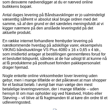
som desværre nødvendiggør at du er nærved online
butikkens bopæl.
Antal dages levering på Båndsavsklinger er jo ualmindeligt
væsentlig såfremt vi absolut skal bruge ordren med det
samme, så af den grund er det særdeles meningsfuldt at vi
kigger nærmere på den anslåede leveringstid på det
aktuelle produkt.
En række internet forhandlere frembyder levering på
næstkommende hverdag på adskillige varer, eksempelvis
VIKING båndsavklinge VS Plus 4080 x 16 x 0,65 x 4 tdr.,
som imidlertid antager at bestillingen gennemføres forud for
et besluttet tidspunkt, således at de har udsigt til at kunne nå
at få produkterne på posthuset forinden pakkepersonalet
drager hjemad.
Nogle enkelte online virksomheder lover levering uden
gebyr, men i mange tilfælde er det påkrævet at man shopper
for et fastsat beløb. I øvrigt bør man vælge den mest
betalelige leveringsversion, der i mange tilfælde – uden
hensyn til om man opholder sig ved Næstved, Hobro eller
Støvring – vil blive at få fragtmanden til at køre din ordre til et
udleveringssted.