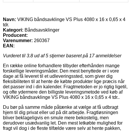
Navn:
VIKING båndsavklinge VS Plus 4080 x 16 x 0,65 x 4
tdr.
Kategori:
Båndsavsklinger
Producent:
Varenummer:
260367
EAN:
Vurderet til
3.8
ud af 5 stjerner baseret på
17
anmeldelser
En række online forhandlere tilbyder efterhånden mange
forskellige leveringsmåder. Den mest benyttede er i vore
dage at få leveret til et udleveringssted, som giver dig
fleksibiliteten til at hente de købte produkter lige præcis når
det passer ind i din kalender. Fragtmetoden er jo rigtig ligetil,
og ofte ydermere den billigste leveringsmetode ved køb af
VIKING båndsavklinge VS Plus 4080 x 16 x 0,65 x 4 tdr..
Du bør på samme måde påtænke at vælge at få udbragt
hjem til dig privat eller ud på dit arbejde. Fragtløsningen
bliver beklageligvis en smule mere bekostelig, men
derudover usædvanlig let. Den mest letkøbte mulighed for
fragt vil dog i de fleste tilfælde være selv at hente pakken,