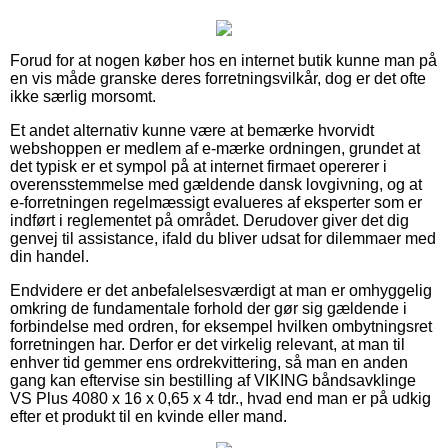
Forud for at nogen køber hos en internet butik kunne man på
en vis måde granske deres forretningsvilkår, dog er det ofte
ikke særlig morsomt.
Et andet alternativ kunne være at bemærke hvorvidt
webshoppen er medlem af e-mærke ordningen, grundet at
det typisk er et sympol på at internet firmaet opererer i
overensstemmelse med gældende dansk lovgivning, og at
e-forretningen regelmæssigt evalueres af eksperter som er
indført i reglementet på området. Derudover giver det dig
genvej til assistance, ifald du bliver udsat for dilemmaer med
din handel.
Endvidere er det anbefalelsesværdigt at man er omhyggelig
omkring de fundamentale forhold der gør sig gældende i
forbindelse med ordren, for eksempel hvilken ombytningsret
forretningen har. Derfor er det virkelig relevant, at man til
enhver tid gemmer ens ordrekvittering, så man en anden
gang kan eftervise sin bestilling af VIKING båndsavklinge
VS Plus 4080 x 16 x 0,65 x 4 tdr., hvad end man er på udkig
efter et produkt til en kvinde eller mand.