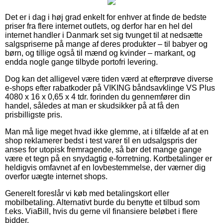
Det er i dag i høj grad enkelt for enhver at finde de bedste
priser fra flere internet outlets, og derfor har en hel del
internet handler i Danmark set sig tvunget til at nedsætte
salgspriserne på mange af deres produkter – til babyer og
børn, og tillige også til mænd og kvinder – markant, og
endda nogle gange tilbyde portofri levering.
Dog kan det alligevel være tiden værd at efterprøve diverse
e-shops efter rabatkoder på VIKING båndsavklinge VS Plus
4080 x 16 x 0,65 x 4 tdr. forinden du gennemfører din
handel, således at man er skudsikker på at få den
prisbilligste pris.
Man må lige meget hvad ikke glemme, at i tilfælde af at en
shop reklamerer bedst i test varer til en udsalgspris der
anses for utopisk fremragende, så bør det mange gange
være et tegn på en snydagtig e-forretning. Kortbetalinger er
heldigvis omfavnet af en lovbestemmelse, der værner dig
overfor uægte internet shops.
Generelt foreslår vi køb med betalingskort eller
mobilbetaling. Alternativt burde du benytte et tilbud som
f.eks. ViaBill, hvis du gerne vil finansiere beløbet i flere
bidder.