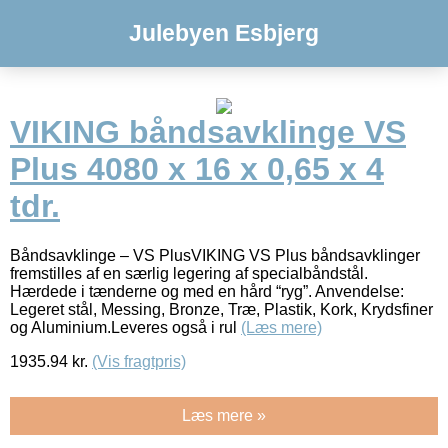
Julebyen Esbjerg
VIKING båndsavklinge VS
Plus 4080 x 16 x 0,65 x 4
tdr.
Båndsavklinge – VS PlusVIKING VS Plus båndsavklinger
fremstilles af en særlig legering af specialbåndstål.
Hærdede i tænderne og med en hård “ryg”. Anvendelse:
Legeret stål, Messing, Bronze, Træ, Plastik, Kork, Krydsfiner
og Aluminium.Leveres også i rul
(Læs mere)
1935.94
kr.
(Vis fragtpris)
Læs mere »