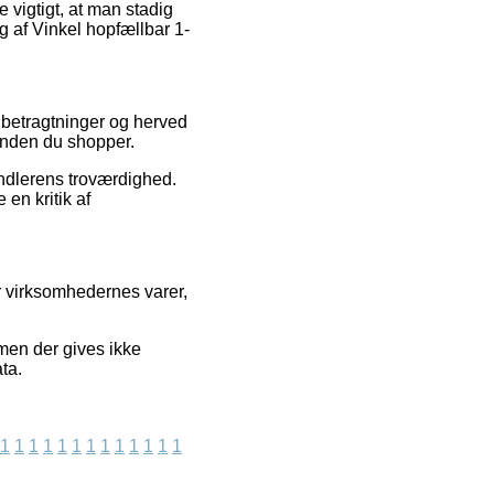
 vigtigt, at man stadig
 af Vinkel hopfællbar 1-
s betragtninger og herved
 inden du shopper.
andlerens troværdighed.
en kritik af
er virksomhedernes varer,
men der gives ikke
ta.
1
1
1
1
1
1
1
1
1
1
1
1
1