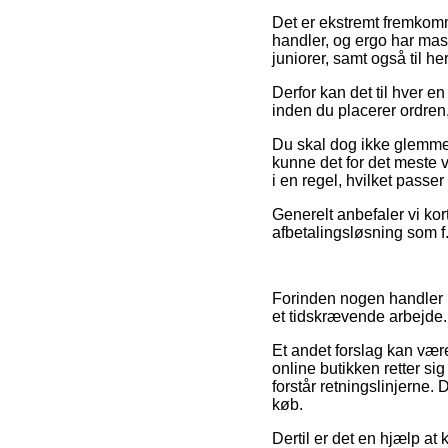
Det er ekstremt fremkomm
handler, og ergo har mass
juniorer, samt også til h
Derfor kan det til hver e
inden du placerer ordren,
Du skal dog ikke glemme, 
kunne det for det meste v
i en regel, hvilket passe
Generelt anbefaler vi kor
afbetalingsløsning som f.
Forinden nogen handler i 
et tidskrævende arbejde.
Et andet forslag kan være
online butikken retter sig
forstår retningslinjerne. 
køb.
Dertil er det en hjælp a