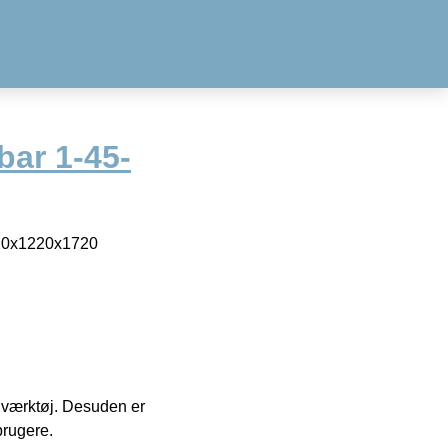
bar 1-45-
1220x1220x1720
 i værktøj. Desuden er
brugere.