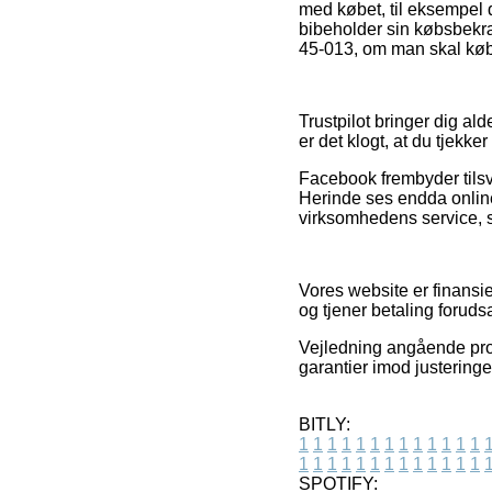
med købet, til eksempel d
bibeholder sin købsbekræ
45-013, om man skal købe
Trustpilot bringer dig al
er det klogt, at du tjekk
Facebook frembyder tilsv
Herinde ses endda online
virksomhedens service, so
Vores website er finansie
og tjener betaling forud
Vejledning angående pro
garantier imod justeringe
BITLY:
1
1
1
1
1
1
1
1
1
1
1
1
1
1
1
1
1
1
1
1
1
1
1
1
1
1
SPOTIFY: