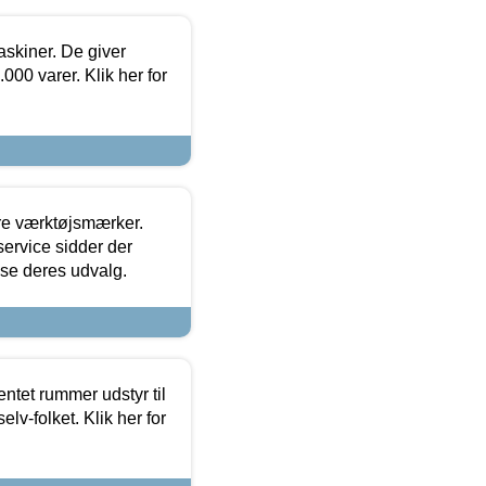
askiner. De giver
000 varer. Klik her for
ore værktøjsmærker.
ervice sidder der
t se deres udvalg.
entet rummer udstyr til
lv-folket. Klik her for