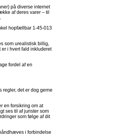
ner) på diverse internet
kke af deres varer – til
.
inkel hopfællbar 1-45-013
 som urealistisk billig,
r i hvert fald inkluderet
age fordel af en
 regler, det er dog gerne
r en forsikring om at
t ses til af jurister som
rdringer som følge af dit
 håndhæves i forbindelse