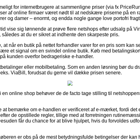
eligt for internetbrugere at sammenligne priser (via fx PriceRun
er af online firmaer været nødt til at nedskære priserne på en ræ
errer og damer – enormt, og endda nogle gange love portofri fragt
n tid vise sig lønnende at prøve flere netshops efter udsalg på V
 således at du er sikret at indhente den skarpeste pris.
at når en butik på nettet forhandler varer for en pris som kan ses
ære et signal om en svindel online butik. Køb med betalingskort e
r på kunden overfor bedrageriske e-handler.
tbetalinger eller mobilbetaling. Som en anden løsning bør du dr
eks. ViaBill, forudsat du gerne vil dække prisen senere.
en online shop behøver de de facto tage stilling til netshoppens
 at bemærke om e-handlen er verificeret af e-mærket, fordi det e
 efter de opstillede regler, tillige med at forretningen rutinemæssig
Desuden får du chance for at blive hjulpet, hvis du forvoldes udfo
t køberen er obs på de mest betydningsfulde betingelser der kan