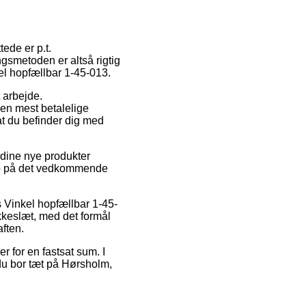
ede er p.t.
ngsmetoden er altså rigtig
el hopfællbar 1-45-013.
t arbejde.
Den mest betalelige
 at du befinder dig med
r dine nye produkter
ato på det vedkommende
is Vinkel hopfællbar 1-45-
kkeslæt, med det formål
aften.
er for en fastsat sum. I
du bor tæt på Hørsholm,