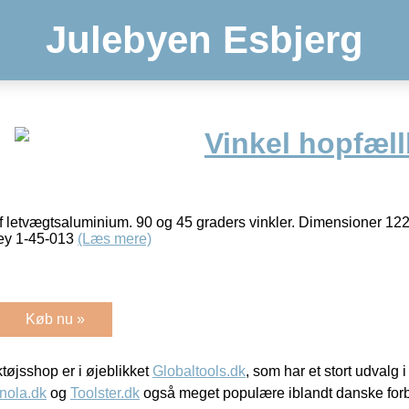
Julebyen Esbjerg
Vinkel hopfæll
f letvægtsaluminium. 90 og 45 graders vinkler. Dimensioner 
ley 1-45-013
(Læs mere)
Køb nu »
øjsshop er i øjeblikket
Globaltools.dk
, som har et stort udvalg
nola.dk
og
Toolster.dk
også meget populære iblandt danske for