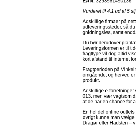
EAN:
3253561450136
Vurderet til
4.1
ud af 5 st
Adskillige firmaer på net
udleveringssteder, så du 
gnidningsløs, samt endd
Du bør derudover planlægg
Leveringsformen er til t
fragttype vil dog altid v
kort afstand til internet 
Fragtperioden på Vinkelmå
omgående, og herved er d
produkt.
Adskillige e-forretninger
013, men vær vagtsom da 
at de har en chance for a
En hel del online outlets 
øvrigt kunne man vælge d
Dragør eller Hadsten – vil