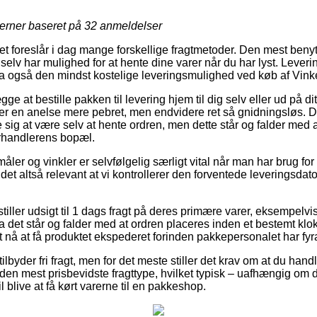
jerner baseret på
32
anmeldelser
tet foreslår i dag mange forskellige fragtmetoder. Den mest benytt
selv har mulighed for at hente dine varer når du har lyst. Leveri
a også den mindst kostelige leveringsmulighed ved køb af Vink
e at bestille pakken til levering hjem til dig selv eller ud på di
ider en anelse mere pebret, men endvidere ret så gnidningsløs. 
ise sig at være selv at hente ordren, men dette står og falder med
forhandlerens bopæl.
ler og vinkler er selvfølgelig særligt vital når man har brug fo
et altså relevant at vi kontrollerer den forventede leveringsd
 stiller udsigt til 1 dags fragt på deres primære varer, eksempelv
det står og falder med at ordren placeres inden et bestemt klo
t nå at få produktet ekspederet forinden pakkepersonalet har fyr
tilbyder fri fragt, men for det meste stiller det krav om at du handl
en mest prisbevidste fragttype, hvilket typisk – uafhængig om 
 blive at få kørt varerne til en pakkeshop.