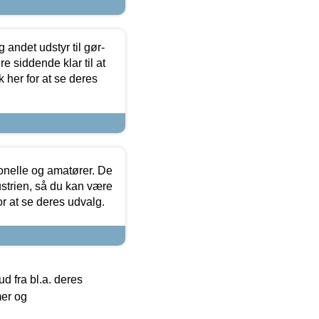
 andet udstyr til gør-
 siddende klar til at
 her for at se deres
ionelle og amatører. De
strien, så du kan være
or at se deres udvalg.
 fra bl.a. deres
mer og