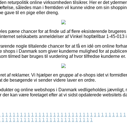
en returpolitik online virksomheden tilsikrer. Her er det ydermere
ftelse, således man i fremtiden vil kunne vidne om sin shopping
 gave til en pige eller dreng.
deles pæne chancer for at finde ud af flere eksisterende brugere
er internet selskabets anmeldelser af Vinkel hopfællbar 1-45-013
arende nogle tiltalende chancer for at få en idé om online forh
 shops i Danmark som giver kunderne mulighed for at publicere 
m tilmed bør bruges til vurdering af hvor tilfredse kunderne er.
ret af reklamer. Vi hjælper en gruppe af e-shops idet vi formidl
sat de besøgende vi sender videre laver en ordre.
dukter og online webshops i Danmark vedligeholdes jævnligt, 
r der kan være foretaget efter at vi sidst opdaterede websitets da
1
1
1
1
1
1
1
1
1
1
1
1
1
1
1
1
1
1
1
1
1
1
1
1
1
1
1
1
1
1
1
1
1
1
1
1
1
1
1
1
1
1
1
1
1
1
1
1
1
1
1
1
1
1
1
1
1
1
1
1
1