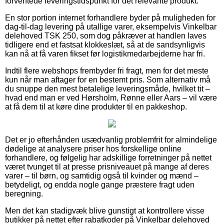
forventede leveringstidspunkt for det relevante produkt.
En stor portion internet forhandlere byder på muligheden for
dag-til-dag levering på utallige varer, eksempelvis Vinkelbar
delehoved TSK 250, som dog påkræver at handlen laves
tidligere end et fastsat klokkeslæt, så at de sandsynligvis
kan nå at få varen fikset før logistikmedarbejderne har fri.
Indtil flere webshops frembyder fri fragt, men for det meste
kun når man aftager for en bestemt pris. Som alternativ må
du snuppe den mest betalelige leveringsmåde, hvilket tit –
hvad end man er ved Hørsholm, Rønne eller Aars – vil være
at få dem til at køre dine produkter til en pakkeshop.
Det er jo efterhånden usædvanlig problemfrit for almindelige
dødelige at analysere priser hos forskellige online
forhandlere, og følgelig har adskillige forretninger på nettet
været tvunget til at presse prisniveauet på mange af deres
varer – til børn, og samtidig også til kvinder og mænd –
betydeligt, og endda nogle gange præstere fragt uden
beregning.
Men det kan stadigvæk blive gunstigt at kontrollere visse
butikker på nettet efter rabatkoder på Vinkelbar delehoved