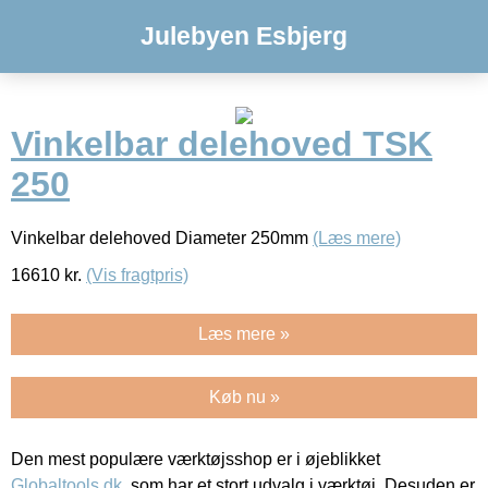
Julebyen Esbjerg
Vinkelbar delehoved TSK
250
Vinkelbar delehoved Diameter 250mm
(Læs mere)
16610
kr.
(Vis fragtpris)
Læs mere »
Køb nu »
Den mest populære værktøjsshop er i øjeblikket
Globaltools.dk
, som har et stort udvalg i værktøj. Desuden er