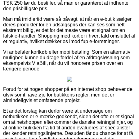
TSK 250 før du bestiller, så man er garanteret at indhente
den prisbilligste pris.
Man må imidlertid være så påvagt, at når en e-butik sælger
deres produkter for en udsalgspris der kan ses som helt
ekstremt billig, er det for det meste være et signal om en
falsk e-handler. Shopping med kort er i hvert fald omsluttet af
et regulativ, hvilket dækker os imod fup e-forretninger.
Vi anbefaler kortkøb eller mobilbetaling. Som en alternativ
mulighed kunne du drage fordel af en afdragsløsning som
eksempelvis ViaBill, når du vil honorere prisen over en
længere periode.
Forud for at nogen shopper på en internet shop behøver de
utvivlsomt have øje for butikkens regler, men det er
almindeligvis et omfattende projekt.
Et andet forslag kan derfor være at undersøge om
netbutikken er e-mærke godkendt, siden det ofte er et signal
om at netshoppen efterkommer de danske retningslinjer, og
at online butikken fra tid til anden evalueres af specialister
der kender retningslinjerne. Desuden får du chance for at få
assistance, for så vidt du møder dilemmaer ved din