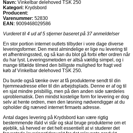
Navn:
Vinkelbar delehoved TSK 250
Kategori:
Krydsbord
Producent:
Varenummer:
52830
EAN:
9009468029586
Vurderet til
4
ud af 5 stjerner baseret på
37
anmeldelser
En stor portion internet outlets tilbyder i vore dage diverse
leveringsformer. Den mest almindelige er lige nu levering til
et afhentningssted, og så kan du blot gå forbi efter ordren når
du har lyst. Leveringsmetoden er altså vældig simpel, og i
mange tilfælde tilmed den billigste mulighed for fragt ved
køb af Vinkelbar delehoved TSK 250.
Du burde også tænke over at få produkterne sendt til din
hjemmeadresse eller til din arbejdsplads. Denne er af og til
en sjat mindre prisbillig, men på den anden side særdeles
uproblematisk. Den mindst kostelige form for levering er dog
selv at hente ordren, men den løsning nødvendiggør at du
opholder dig nærved internet firmaets adresse.
Antal dages levering på Krydsbord kan være rigtig
bestemmende ifald vi står og skal bruge produkterne om et
øjeblik, så herved er det helt essentielt at vi studerer det