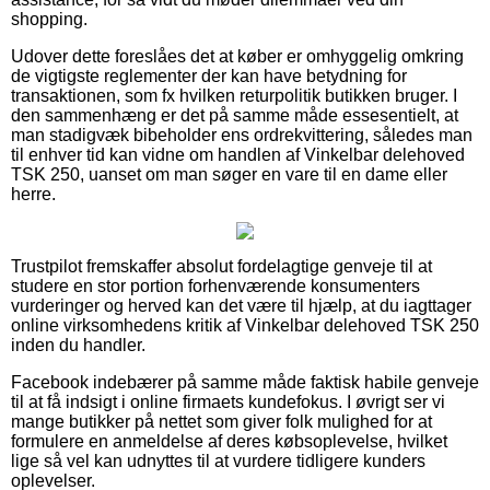
shopping.
Udover dette foreslåes det at køber er omhyggelig omkring
de vigtigste reglementer der kan have betydning for
transaktionen, som fx hvilken returpolitik butikken bruger. I
den sammenhæng er det på samme måde essesentielt, at
man stadigvæk bibeholder ens ordrekvittering, således man
til enhver tid kan vidne om handlen af Vinkelbar delehoved
TSK 250, uanset om man søger en vare til en dame eller
herre.
Trustpilot fremskaffer absolut fordelagtige genveje til at
studere en stor portion forhenværende konsumenters
vurderinger og herved kan det være til hjælp, at du iagttager
online virksomhedens kritik af Vinkelbar delehoved TSK 250
inden du handler.
Facebook indebærer på samme måde faktisk habile genveje
til at få indsigt i online firmaets kundefokus. I øvrigt ser vi
mange butikker på nettet som giver folk mulighed for at
formulere en anmeldelse af deres købsoplevelse, hvilket
lige så vel kan udnyttes til at vurdere tidligere kunders
oplevelser.