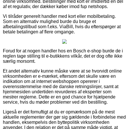
online virksomhed. Bestillinger med kort er imidlertid en del
af et regulativ, der dækker køber imod fup netshops.
Vi tilråder generelt handler med kort eller mobilbetaling.
Som en alternativ mulighed burde du bruge et
afbetalingstilbud som f.eks. ViaBill, hvis du efterspørger at
betale betalingen af flere omgange.
Forud for at nogen handler hos en Bosch e-shop burde de i
reglen tage stilling til e-butikkens vilkår, det er dog ofte ikke
særlig morsomt.
Et andet alternativ kunne måske være at se hvorvidt online
virksomheden er e-mærket, eftersom det skulle være en
indikation om at internet webshoppen opererer i
overensstemmelse med de danske retningslinjer, samt at
hjemmesiden undertiden revurderes af eksperter som
mestrer reglerne. Dette er en god chance for hjælpende
service, hvis du møder problemer ved din bestilling.
Ligeså er det fornuftigt at du er opmærksom på de mest
aktuelle reglementer der gør sig gældende i forbindelse med
handlen, eksempelvis den byttepolitik virksomheden
anvender. I den relation er det på samme måde vigtigt, at