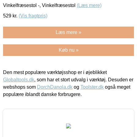
Vinkelfræsestol -, Vinkelfræsestol
(Læs mere)
529
kr.
(Vis fragtpris)
Læs mere »
Køb nu »
Den mest populære værktøjsshop er i øjeblikket
Globaltools.dk
, som har et stort udvalg i værktøj. Desuden er
webshops som
DorchDanola.dk
og
Toolster.dk
også meget
populære iblandt danske forbrugere.