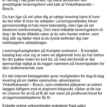
er nemlig i høj grad enkel, og oftest derudover den
prisbilligste leveringsform ved køb af Vinkelfræsestol –
Bosch.
Du kan lige så vel udse dig at vælge levering hjem til hvor
du bor eller til hvor du arbejder. Leveringsmetoden bliver
gennemsnitligt et hak mere bekostelig, men lige så vel
ekstremt overkommelig. Den mest letkøbte leveringsform vil
dog i de fleste tilfælde være at du selv henter ordren, som
dog står og falder med at du fysisk befinder dig nær
netshoppens arbejdslager.
Leveringshastigheden på Komplet sortiment – B komplet
katalog kan vise sig at være ret afgørende hvis du har behov
for din pakke inden for kort tid, så med det formål er det
øjensynligt vigtigt at du kigger nærmere på leveringstiden for
den vedkommende vare.
En del internet foretagender giver muligheden for dag-til-dag
levering på en række varenumre, eksempelvis
Vinkelfræsestol – Bosch, som imidlertid påkræver at ordren
lægges tidligere end et angivent tidspunkt, sådan at de har
en chance for at nå at få de nye varer på posthuset forud for
at lagermedarbejderne får fri.
Enkelte online virksomheder præsterer fragt uden