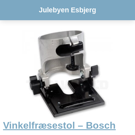
Julebyen Esbjerg
Vinkelfræsestol – Bosch