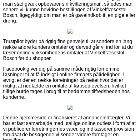
man stadigvæk opbevarer sin kvitteringsmail, således man
senere vil kunne bevidne bestillingen af Vinkelfræsestol –
Bosch, ligegyldigt om man er på gaveindkøb til en pige eller
dreng.
Trustpilot byder på rigtig fine genveje til at sondere en lang
række andre kunders omtaler og derved går vi ind for, at du
læser online virksomhedens omtaler af Vinkelfræsestol –
Bosch før du shopper.
Facebook giver dig på samme måde rigtig fornemme
løsninger til at få indsigt i online firmaets pålidelighed. I
øvrigt er der en række forretninger på nettet hvor det er
muligt at nedfælde en omtale af købsoplevelsen, hvilket
tillige burde tages i brug til at bedømme tilfredsheden hos
kunderne.
Denne hjemmeside er finansieret af annonceindtægter. Vi
har et fast samarbejde med utallige online outlets i form af at
vi publicerer forretningernes varer, og indkasserer provision
forudsat de besøgende vi sender videre foretager en