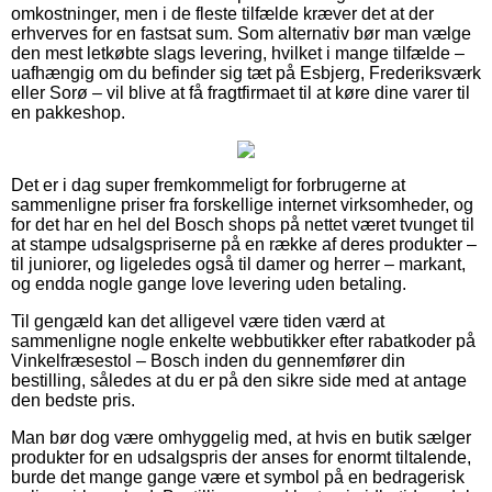
omkostninger, men i de fleste tilfælde kræver det at der
erhverves for en fastsat sum. Som alternativ bør man vælge
den mest letkøbte slags levering, hvilket i mange tilfælde –
uafhængig om du befinder sig tæt på Esbjerg, Frederiksværk
eller Sorø – vil blive at få fragtfirmaet til at køre dine varer til
en pakkeshop.
Det er i dag super fremkommeligt for forbrugerne at
sammenligne priser fra forskellige internet virksomheder, og
for det har en hel del Bosch shops på nettet været tvunget til
at stampe udsalgspriserne på en række af deres produkter –
til juniorer, og ligeledes også til damer og herrer – markant,
og endda nogle gange love levering uden betaling.
Til gengæld kan det alligevel være tiden værd at
sammenligne nogle enkelte webbutikker efter rabatkoder på
Vinkelfræsestol – Bosch inden du gennemfører din
bestilling, således at du er på den sikre side med at antage
den bedste pris.
Man bør dog være omhyggelig med, at hvis en butik sælger
produkter for en udsalgspris der anses for enormt tiltalende,
burde det mange gange være et symbol på en bedragerisk