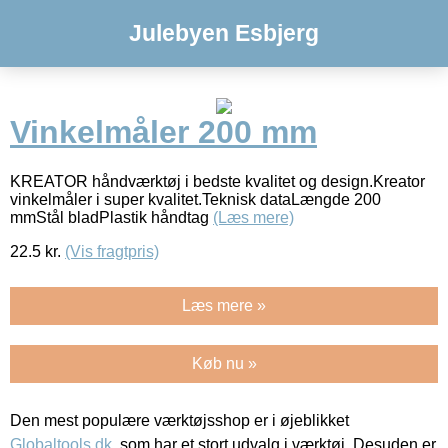
Julebyen Esbjerg
Vinkelmåler 200 mm
KREATOR håndværktøj i bedste kvalitet og design.Kreator
vinkelmåler i super kvalitet.Teknisk dataLængde 200
mmStål bladPlastik håndtag
(Læs mere)
22.5
kr.
(Vis fragtpris)
Læs mere »
Køb nu »
Den mest populære værktøjsshop er i øjeblikket
Globaltools.dk
, som har et stort udvalg i værktøj. Desuden er