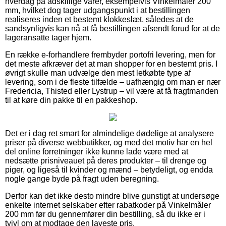
hverdag på adskillige varer, eksempelvis Vinkelmåler 200
mm, hvilket dog tager udgangspunkt i at bestillingen
realiseres inden et bestemt klokkeslæt, således at de
sandsynligvis kan nå at få bestillingen afsendt forud for at de
lageransatte tager hjem.
En række e-forhandlere frembyder portofri levering, men for
det meste afkræver det at man shopper for en bestemt pris. I
øvrigt skulle man udvælge den mest letkøbte type af
levering, som i de fleste tilfælde – uafhængig om man er nær
Fredericia, Thisted eller Lystrup – vil være at få fragtmanden
til at køre din pakke til en pakkeshop.
Det er i dag ret smart for almindelige dødelige at analysere
priser på diverse webbutikker, og med det motiv har en hel
del online forretninger ikke kunne lade være med at
nedsætte prisniveauet på deres produkter – til drenge og
piger, og ligeså til kvinder og mænd – betydeligt, og endda
nogle gange byde på fragt uden beregning.
Derfor kan det ikke desto mindre blive gunstigt at undersøge
enkelte internet selskaber efter rabatkoder på Vinkelmåler
200 mm før du gennemfører din bestilling, så du ikke er i
tvivl om at modtage den laveste pris.