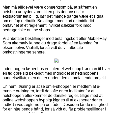
Man må alligevel være opmærksom på, at såfremt en
netshop udbyder varer til en pris der anses for
ekstraordinært billig, bør det mange gange være et signal
om en fup netbutik. Betalinger med kort er imidlertid
omfavnet af et reglement, hvilket dækker folk imod
bedrageriske online shops.
Vi anbefaler bestillinger med betalingskort eller MobilePay.
Som alternativ kunne du drage fordel af en løsning fra
eksempelvis ViaBill, for så vidt du vil afbetale
omkostningerne senere.
Inden nogen køber hos en internet webshop bør man til hver
en tid gøre sig bekendt med indholdet af netshoppens
handelsvilkår, men det er undertiden et omfattende projekt.
En nem løsning er at se om e-shoppen er medlem af e-
mærke ordningen, fordi det ofte er en indikator for at
netshoppen efterkommer de danske regler, tillige med at
online webshoppen hyppigt kigges til af eksperter der er
indført i vedtægterne på området. Desuden får du mulighed
for en hjælpende hånd, for så vidt du får problemstillinger i