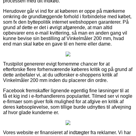
processen med dit indkøb.
Herudover går vi ind for at køberen er oppe på mærkerne
omkring de grundlæggende forhold i forbindelse med købet,
som fx den byttepolitik internet webshoppen garanterer. På
grund af dette er det i øvrigt afgørende, at man altid
opbevarer ens e-mail kvittering, så man en anden gang vil
kunne bevise sin bestilling af Vinkelmåler 200 mm, hvad
end man skal købe en gave til en herre eller dame.
Trustpilot genererer evigt fornemme chancer for at
efterforske flere forhenværende køberes kritik og på grund af
dette anbefaler vi, at du udforsker e-shoppens kritik af
Vinkelmåler 200 mm inden du placerer din ordre.
Facebook fremskaffer lignende egentlig fine løsninger til at
få et kig ind i e-forhandlerens popularitet. Tilmed ser vi nogle
e-firmaer som giver folk mulighed for at afgive en kritik af
deres købsoplevelse, som tillige burde udnyttes til afvejning
af hvor glade kunderne er.
Vores website er finansieret af indtægter fra reklamer. Vi har