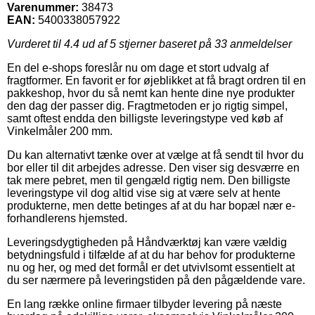
Varenummer:
38473
EAN:
5400338057922
Vurderet til
4.4
ud af 5 stjerner baseret på
33
anmeldelser
En del e-shops foreslår nu om dage et stort udvalg af
fragtformer. En favorit er for øjeblikket at få bragt ordren til en
pakkeshop, hvor du så nemt kan hente dine nye produkter
den dag der passer dig. Fragtmetoden er jo rigtig simpel,
samt oftest endda den billigste leveringstype ved køb af
Vinkelmåler 200 mm.
Du kan alternativt tænke over at vælge at få sendt til hvor du
bor eller til dit arbejdes adresse. Den viser sig desværre en
tak mere pebret, men til gengæld rigtig nem. Den billigste
leveringstype vil dog altid vise sig at være selv at hente
produkterne, men dette betinges af at du har bopæl nær e-
forhandlerens hjemsted.
Leveringsdygtigheden på Håndværktøj kan være vældig
betydningsfuld i tilfælde af at du har behov for produkterne
nu og her, og med det formål er det utvivlsomt essentielt at
du ser nærmere på leveringstiden på den pågældende vare.
En lang række online firmaer tilbyder levering på næste