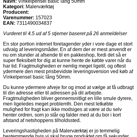
Navn:
Vinkelpensel basic lång 50mm
Kategori:
Malerværktøj
Producent:
Varenummer:
157023
EAN:
7311490034837
Vurderet til
4.5
ud af 5 stjerner baseret på
26
anmeldelser
En stor portion internet foretagender yder i vore dage et stort
udvalg af leveringsmåder. En af dem der er mest anvendt er
nu om stunder at afsende til en pakkeshop, fordi det så er
super fleksibelt for dig at kunne hente de købte varer når du
har tid. Fragtmuligheden er nemlig meget ligetil, og oftest
ydermere den mest prisbevidste leveringsversion ved køb af
Vinkelpensel basic lång 50mm.
Du kunne ydermere afveje for og imod at vælge at få udbragt
til din adresse eller til adressen på dit arbejde.
Fragtmuligheden bliver gennemsnitligt en lille smule dyrere,
men ligeledes meget problemfri. Den mest letkøbte
mulighed for fragt kan ikke modsiges at være at du selv
henter ordren, som jo står og falder med at du bor i kort
afstand af netshoppens tilholdssted.
Leveringshastigheden på Malerværktøj er jo temmelig
bestemmende hvis vi skal bruge produktet om få sekunder,