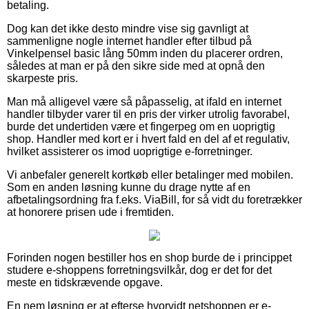
betaling.
Dog kan det ikke desto mindre vise sig gavnligt at
sammenligne nogle internet handler efter tilbud på
Vinkelpensel basic lång 50mm inden du placerer ordren,
således at man er på den sikre side med at opnå den
skarpeste pris.
Man må alligevel være så påpasselig, at ifald en internet
handler tilbyder varer til en pris der virker utrolig favorabel,
burde det undertiden være et fingerpeg om en uoprigtig
shop. Handler med kort er i hvert fald en del af et regulativ,
hvilket assisterer os imod uoprigtige e-forretninger.
Vi anbefaler generelt kortkøb eller betalinger med mobilen.
Som en anden løsning kunne du drage nytte af en
afbetalingsordning fra f.eks. ViaBill, for så vidt du foretrækker
at honorere prisen ude i fremtiden.
Forinden nogen bestiller hos en shop burde de i princippet
studere e-shoppens forretningsvilkår, dog er det for det
meste en tidskrævende opgave.
En nem løsning er at efterse hvorvidt netshoppen er e-