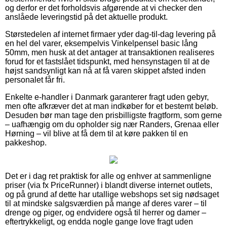
og derfor er det forholdsvis afgørende at vi checker den
anslåede leveringstid på det aktuelle produkt.
Størstedelen af internet firmaer yder dag-til-dag levering på
en hel del varer, eksempelvis Vinkelpensel basic lång
50mm, men husk at det antager at transaktionen realiseres
forud for et fastslået tidspunkt, med hensynstagen til at de
højst sandsynligt kan nå at få varen skippet afsted inden
personalet får fri.
Enkelte e-handler i Danmark garanterer fragt uden gebyr,
men ofte afkræver det at man indkøber for et bestemt beløb.
Desuden bør man tage den prisbilligste fragtform, som gerne
– uafhængig om du opholder sig nær Randers, Grenaa eller
Hørning – vil blive at få dem til at køre pakken til en
pakkeshop.
Det er i dag ret praktisk for alle og enhver at sammenligne
priser (via fx PriceRunner) i blandt diverse internet outlets,
og på grund af dette har utallige webshops set sig nødsaget
til at mindske salgsværdien på mange af deres varer – til
drenge og piger, og endvidere også til herrer og damer –
eftertrykkeligt, og endda nogle gange love fragt uden