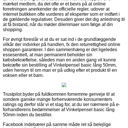
mærket medlem, da det ofte er et bevis på at online
forretningen anerkender de officielle regler, udover at
internet butikken ofte vurderes af eksperter som er indført i
de gældende regulativer. Desuden giver det dig anledning til
at få bistand, når du møder dilemmaer som følge af din
shopping.
For øvrigt foreslår vi at du er sat ind i de grundlæggende
vilkår der indvirker på handlen, fx den returrettighed online
shoppen garanterer. I den sammenhæng er det ligeledes
essesentielt, at man permanent beholder sin
købsbekræftelse, således man en anden gang vil kunne
bekræfte sin bestilling af Vinkelpensel basic lång 50mm,
uden hensyn til om man er på udkig efter et produkt til en
voksen eller et barn.
Trustpilot byder på fuldkommen fornemme genveje til at
sondere ganske mange forhenværende konsumenters
ratings og derfor slår vi et slag for, at du ser nærmere på e-
forhandlerens bedømmelser af Vinkelpensel basic lång
50mm inden du bestiller.
Facebook indebærer på samme måde ret så belejlige