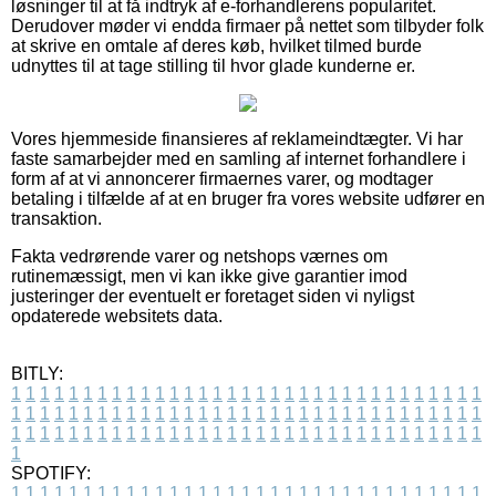
løsninger til at få indtryk af e-forhandlerens popularitet.
Derudover møder vi endda firmaer på nettet som tilbyder folk
at skrive en omtale af deres køb, hvilket tilmed burde
udnyttes til at tage stilling til hvor glade kunderne er.
Vores hjemmeside finansieres af reklameindtægter. Vi har
faste samarbejder med en samling af internet forhandlere i
form af at vi annoncerer firmaernes varer, og modtager
betaling i tilfælde af at en bruger fra vores website udfører en
transaktion.
Fakta vedrørende varer og netshops værnes om
rutinemæssigt, men vi kan ikke give garantier imod
justeringer der eventuelt er foretaget siden vi nyligst
opdaterede websitets data.
BITLY:
1
1
1
1
1
1
1
1
1
1
1
1
1
1
1
1
1
1
1
1
1
1
1
1
1
1
1
1
1
1
1
1
1
1
1
1
1
1
1
1
1
1
1
1
1
1
1
1
1
1
1
1
1
1
1
1
1
1
1
1
1
1
1
1
1
1
1
1
1
1
1
1
1
1
1
1
1
1
1
1
1
1
1
1
1
1
1
1
1
1
1
1
1
1
1
1
1
1
1
1
SPOTIFY:
1
1
1
1
1
1
1
1
1
1
1
1
1
1
1
1
1
1
1
1
1
1
1
1
1
1
1
1
1
1
1
1
1