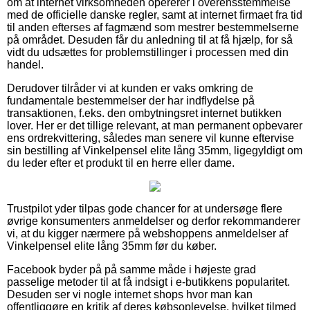
om at internet virksomheden opererer i overensstemmelse
med de officielle danske regler, samt at internet firmaet fra tid
til anden efterses af fagmænd som mestrer bestemmelserne
på området. Desuden får du anledning til at få hjælp, for så
vidt du udsættes for problemstillinger i processen med din
handel.
Derudover tilråder vi at kunden er vaks omkring de
fundamentale bestemmelser der har indflydelse på
transaktionen, f.eks. den ombytningsret internet butikken
lover. Her er det tillige relevant, at man permanent opbevarer
ens ordrekvittering, således man senere vil kunne eftervise
sin bestilling af Vinkelpensel elite lång 35mm, ligegyldigt om
du leder efter et produkt til en herre eller dame.
Trustpilot yder tilpas gode chancer for at undersøge flere
øvrige konsumenters anmeldelser og derfor rekommanderer
vi, at du kigger nærmere på webshoppens anmeldelser af
Vinkelpensel elite lång 35mm før du køber.
Facebook byder på på samme måde i højeste grad
passelige metoder til at få indsigt i e-butikkens popularitet.
Desuden ser vi nogle internet shops hvor man kan
offentliggøre en kritik af deres købsoplevelse, hvilket tilmed