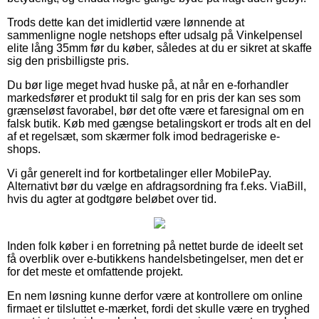
Trods dette kan det imidlertid være lønnende at
sammenligne nogle netshops efter udsalg på Vinkelpensel
elite lång 35mm før du køber, således at du er sikret at skaffe
sig den prisbilligste pris.
Du bør lige meget hvad huske på, at når en e-forhandler
markedsfører et produkt til salg for en pris der kan ses som
grænseløst favorabel, bør det ofte være et faresignal om en
falsk butik. Køb med gængse betalingskort er trods alt en del
af et regelsæt, som skærmer folk imod bedrageriske e-
shops.
Vi går generelt ind for kortbetalinger eller MobilePay.
Alternativt bør du vælge en afdragsordning fra f.eks. ViaBill,
hvis du agter at godtgøre beløbet over tid.
Inden folk køber i en forretning på nettet burde de ideelt set
få overblik over e-butikkens handelsbetingelser, men det er
for det meste et omfattende projekt.
En nem løsning kunne derfor være at kontrollere om online
firmaet er tilsluttet e-mærket, fordi det skulle være en tryghed