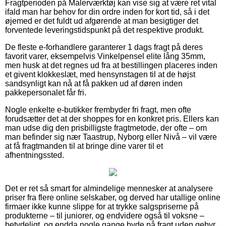
Fragtperioden på Malerværktøj kan vise sig at være ret vital
ifald man har behov for din ordre inden for kort tid, så i det
øjemed er det fuldt ud afgørende at man besigtiger det
forventede leveringstidspunkt på det respektive produkt.
De fleste e-forhandlere garanterer 1 dags fragt på deres
favorit varer, eksempelvis Vinkelpensel elite lång 35mm,
men husk at det regnes ud fra at bestillingen placeres inden
et givent klokkeslæt, med hensynstagen til at de højst
sandsynligt kan nå at få pakken ud af døren inden
pakkepersonalet får fri.
Nogle enkelte e-butikker frembyder fri fragt, men ofte
forudsætter det at der shoppes for en konkret pris. Ellers kan
man udse dig den prisbilligste fragtmetode, der ofte – om
man befinder sig nær Taastrup, Nyborg eller Nivå – vil være
at få fragtmanden til at bringe dine varer til et
afhentningssted.
Det er ret så smart for almindelige mennesker at analysere
priser fra flere online selskaber, og derved har utallige online
firmaer ikke kunne slippe for at trykke salgspriserne på
produkterne – til juniorer, og endvidere også til voksne –
betydeligt, og endda nogle gange byde på fragt uden gebyr.