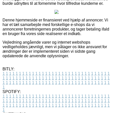
burde udnyttes til at fornemme hvor tilfredse kunderne er.
Denne hjemmeside er finansieret ved hjælp af annoncer. Vi
har et tæt samarbejde med forskellige e-shops da vi
annoncerer forretningernes produkter, og tager betaling ifald
en bruger fra vores side realiserer et indkøb.
Vejledning angående varer og internet webshops
vedligeholdes jævnligt, men vi påtager os ikke ansvaret for
ændringer der er implementeret siden vi sidste gang
opdaterede de anvendte oplysninger.
BITLY:
1
1
1
1
1
1
1
1
1
1
1
1
1
1
1
1
1
1
1
1
1
1
1
1
1
1
1
1
1
1
1
1
1
1
1
1
1
1
1
1
1
1
1
1
1
1
1
1
1
1
1
1
1
1
1
1
1
1
1
1
1
1
1
1
1
1
1
1
1
1
1
1
1
1
1
1
1
1
1
1
1
1
1
1
1
1
1
1
1
1
1
1
1
1
1
1
1
1
1
1
SPOTIFY:
1
1
1
1
1
1
1
1
1
1
1
1
1
1
1
1
1
1
1
1
1
1
1
1
1
1
1
1
1
1
1
1
1
1
1
1
1
1
1
1
1
1
1
1
1
1
1
1
1
1
1
1
1
1
1
1
1
1
1
1
1
1
1
1
1
1
1
1
1
1
1
1
1
1
1
1
1
1
1
1
1
1
1
1
1
1
1
1
1
1
1
1
1
1
1
1
1
1
1
1