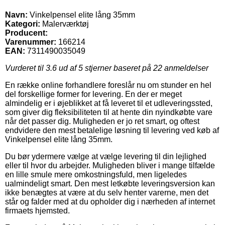
Navn:
Vinkelpensel elite lång 35mm
Kategori:
Malerværktøj
Producent:
Varenummer:
166214
EAN:
7311490035049
Vurderet til
3.6
ud af 5 stjerner baseret på
22
anmeldelser
En række online forhandlere foreslår nu om stunder en hel
del forskellige former for levering. En der er meget
almindelig er i øjeblikket at få leveret til et udleveringssted,
som giver dig fleksibiliteten til at hente din nyindkøbte vare
når det passer dig. Muligheden er jo ret smart, og oftest
endvidere den mest betalelige løsning til levering ved køb af
Vinkelpensel elite lång 35mm.
Du bør ydermere vælge at vælge levering til din lejlighed
eller til hvor du arbejder. Muligheden bliver i mange tilfælde
en lille smule mere omkostningsfuld, men ligeledes
ualmindeligt smart. Den mest letkøbte leveringsversion kan
ikke benægtes at være at du selv henter varerne, men det
står og falder med at du opholder dig i nærheden af internet
firmaets hjemsted.