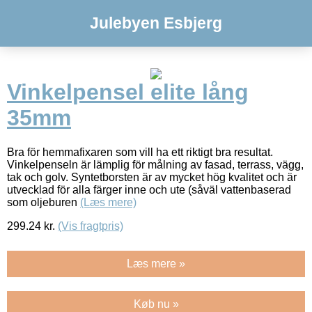
Julebyen Esbjerg
Vinkelpensel elite lång
35mm
Bra för hemmafixaren som vill ha ett riktigt bra resultat.
Vinkelpenseln är lämplig för målning av fasad, terrass, vägg,
tak och golv. Syntetborsten är av mycket hög kvalitet och är
utvecklad för alla färger inne och ute (såväl vattenbaserad
som oljeburen
(Læs mere)
299.24
kr.
(Vis fragtpris)
Læs mere »
Køb nu »