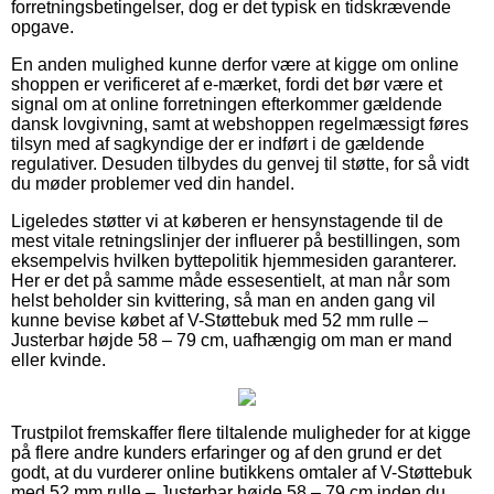
forretningsbetingelser, dog er det typisk en tidskrævende
opgave.
En anden mulighed kunne derfor være at kigge om online
shoppen er verificeret af e-mærket, fordi det bør være et
signal om at online forretningen efterkommer gældende
dansk lovgivning, samt at webshoppen regelmæssigt føres
tilsyn med af sagkyndige der er indført i de gældende
regulativer. Desuden tilbydes du genvej til støtte, for så vidt
du møder problemer ved din handel.
Ligeledes støtter vi at køberen er hensynstagende til de
mest vitale retningslinjer der influerer på bestillingen, som
eksempelvis hvilken byttepolitik hjemmesiden garanterer.
Her er det på samme måde essesentielt, at man når som
helst beholder sin kvittering, så man en anden gang vil
kunne bevise købet af V-Støttebuk med 52 mm rulle –
Justerbar højde 58 – 79 cm, uafhængig om man er mand
eller kvinde.
Trustpilot fremskaffer flere tiltalende muligheder for at kigge
på flere andre kunders erfaringer og af den grund er det
godt, at du vurderer online butikkens omtaler af V-Støttebuk
med 52 mm rulle – Justerbar højde 58 – 79 cm inden du