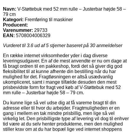
Navn:
V-Støttebuk med 52 mm rulle – Justerbar højde 58 –
79 cm
Kategori:
Fremføring til maskiner
Producent:
Varenummer:
29733
EAN:
5708004006329
Vurderet til
3.6
ud af 5 stjerner baseret på
30
anmeldelser
En række internet virksomheder yder i dag diverse
leveringsudgaver. En af de mest anvendte er nu om dage at
få bragt ordren til en pakkeshop, fordi det så giver dig god
fleksibilitet til at kunne afhente din bestilling når du har
mulighed for det. Fragtløsningen er altså usædvanlig
ukompliceret, samt i mange tilfælde desuden den mest
prisbevidste form for fragt ved køb af V-Støttebuk med 52
mm rulle – Justerbar højde 58 – 79 cm.
Du kunne lige så vel udse dig at få varerne bragt til din
adresse eller til hvor du arbejder. Fragtmuligheden er en
gang i mellem en tak mindre prisbillig, men lige så vel
virkelig let. Den prisbilligste type af levering vil dog til enhver
tid være at du selv henter produkterne, men den mulighed
stiller krav om at du har bopæl lige ved internet shoppens