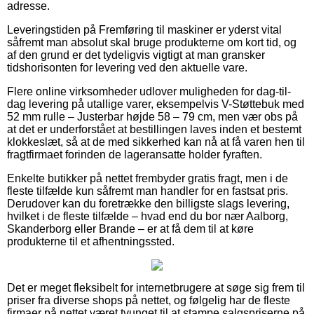
adresse.
Leveringstiden på Fremføring til maskiner er yderst vital
såfremt man absolut skal bruge produkterne om kort tid, og
af den grund er det tydeligvis vigtigt at man gransker
tidshorisonten for levering ved den aktuelle vare.
Flere online virksomheder udlover muligheden for dag-til-
dag levering på utallige varer, eksempelvis V-Støttebuk med
52 mm rulle – Justerbar højde 58 – 79 cm, men vær obs på
at det er underforstået at bestillingen laves inden et bestemt
klokkeslæt, så at de med sikkerhed kan nå at få varen hen til
fragtfirmaet forinden de lageransatte holder fyraften.
Enkelte butikker på nettet frembyder gratis fragt, men i de
fleste tilfælde kun såfremt man handler for en fastsat pris.
Derudover kan du foretrække den billigste slags levering,
hvilket i de fleste tilfælde – hvad end du bor nær Aalborg,
Skanderborg eller Brande – er at få dem til at køre
produkterne til et afhentningssted.
Det er meget fleksibelt for internetbrugere at søge sig frem til
priser fra diverse shops på nettet, og følgelig har de fleste
firmaer på nettet været tvunget til at stampe salgspriserne på