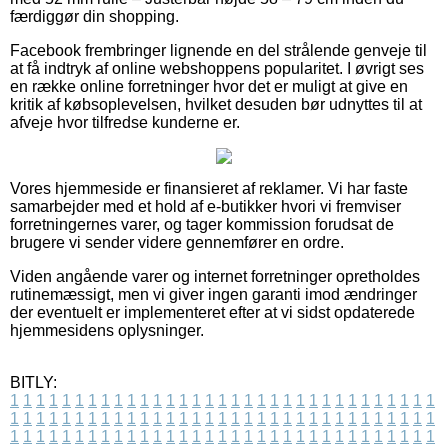
færdiggør din shopping.
Facebook frembringer lignende en del strålende genveje til
at få indtryk af online webshoppens popularitet. I øvrigt ses
en række online forretninger hvor det er muligt at give en
kritik af købsoplevelsen, hvilket desuden bør udnyttes til at
afveje hvor tilfredse kunderne er.
Vores hjemmeside er finansieret af reklamer. Vi har faste
samarbejder med et hold af e-butikker hvori vi fremviser
forretningernes varer, og tager kommission forudsat de
brugere vi sender videre gennemfører en ordre.
Viden angående varer og internet forretninger opretholdes
rutinemæssigt, men vi giver ingen garanti imod ændringer
der eventuelt er implementeret efter at vi sidst opdaterede
hjemmesidens oplysninger.
BITLY:
1
1
1
1
1
1
1
1
1
1
1
1
1
1
1
1
1
1
1
1
1
1
1
1
1
1
1
1
1
1
1
1
1
1
1
1
1
1
1
1
1
1
1
1
1
1
1
1
1
1
1
1
1
1
1
1
1
1
1
1
1
1
1
1
1
1
1
1
1
1
1
1
1
1
1
1
1
1
1
1
1
1
1
1
1
1
1
1
1
1
1
1
1
1
1
1
1
1
1