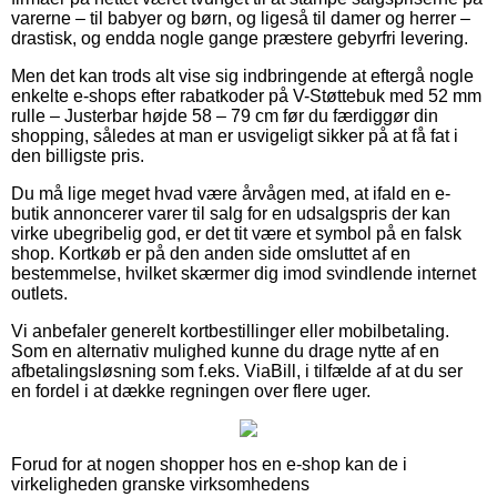
varerne – til babyer og børn, og ligeså til damer og herrer –
drastisk, og endda nogle gange præstere gebyrfri levering.
Men det kan trods alt vise sig indbringende at eftergå nogle
enkelte e-shops efter rabatkoder på V-Støttebuk med 52 mm
rulle – Justerbar højde 58 – 79 cm før du færdiggør din
shopping, således at man er usvigeligt sikker på at få fat i
den billigste pris.
Du må lige meget hvad være årvågen med, at ifald en e-
butik annoncerer varer til salg for en udsalgspris der kan
virke ubegribelig god, er det tit være et symbol på en falsk
shop. Kortkøb er på den anden side omsluttet af en
bestemmelse, hvilket skærmer dig imod svindlende internet
outlets.
Vi anbefaler generelt kortbestillinger eller mobilbetaling.
Som en alternativ mulighed kunne du drage nytte af en
afbetalingsløsning som f.eks. ViaBill, i tilfælde af at du ser
en fordel i at dække regningen over flere uger.
Forud for at nogen shopper hos en e-shop kan de i
virkeligheden granske virksomhedens