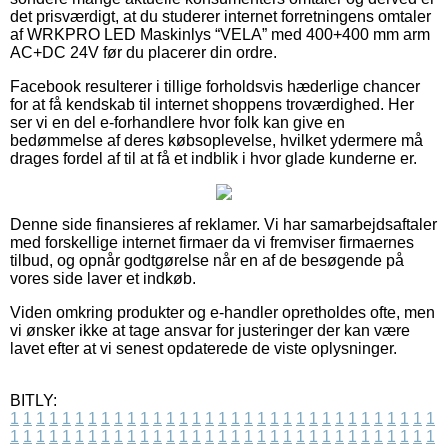
det prisværdigt, at du studerer internet forretningens omtaler
af WRKPRO LED Maskinlys “VELA” med 400+400 mm arm
AC+DC 24V før du placerer din ordre.
Facebook resulterer i tillige forholdsvis hæderlige chancer
for at få kendskab til internet shoppens troværdighed. Her
ser vi en del e-forhandlere hvor folk kan give en
bedømmelse af deres købsoplevelse, hvilket ydermere må
drages fordel af til at få et indblik i hvor glade kunderne er.
Denne side finansieres af reklamer. Vi har samarbejdsaftaler
med forskellige internet firmaer da vi fremviser firmaernes
tilbud, og opnår godtgørelse når en af de besøgende på
vores side laver et indkøb.
Viden omkring produkter og e-handler opretholdes ofte, men
vi ønsker ikke at tage ansvar for justeringer der kan være
lavet efter at vi senest opdaterede de viste oplysninger.
BITLY:
1
1
1
1
1
1
1
1
1
1
1
1
1
1
1
1
1
1
1
1
1
1
1
1
1
1
1
1
1
1
1
1
1
1
1
1
1
1
1
1
1
1
1
1
1
1
1
1
1
1
1
1
1
1
1
1
1
1
1
1
1
1
1
1
1
1