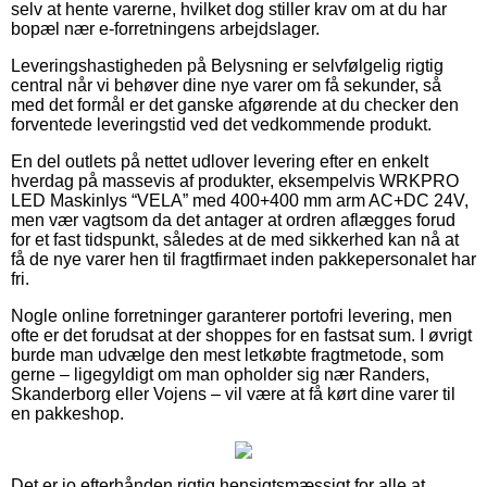
selv at hente varerne, hvilket dog stiller krav om at du har
bopæl nær e-forretningens arbejdslager.
Leveringshastigheden på Belysning er selvfølgelig rigtig
central når vi behøver dine nye varer om få sekunder, så
med det formål er det ganske afgørende at du checker den
forventede leveringstid ved det vedkommende produkt.
En del outlets på nettet udlover levering efter en enkelt
hverdag på massevis af produkter, eksempelvis WRKPRO
LED Maskinlys “VELA” med 400+400 mm arm AC+DC 24V,
men vær vagtsom da det antager at ordren aflægges forud
for et fast tidspunkt, således at de med sikkerhed kan nå at
få de nye varer hen til fragtfirmaet inden pakkepersonalet har
fri.
Nogle online forretninger garanterer portofri levering, men
ofte er det forudsat at der shoppes for en fastsat sum. I øvrigt
burde man udvælge den mest letkøbte fragtmetode, som
gerne – ligegyldigt om man opholder sig nær Randers,
Skanderborg eller Vojens – vil være at få kørt dine varer til
en pakkeshop.
Det er jo efterhånden rigtig hensigtsmæssigt for alle at