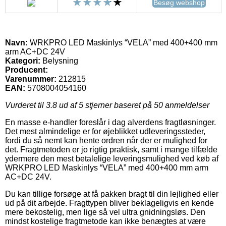
Besøg webshop
Navn:
WRKPRO LED Maskinlys “VELA” med 400+400 mm
arm AC+DC 24V
Kategori:
Belysning
Producent:
Varenummer:
212815
EAN:
5708004054160
Vurderet til
3.8
ud af 5 stjerner baseret på
50
anmeldelser
En masse e-handler foreslår i dag alverdens fragtløsninger.
Det mest almindelige er for øjeblikket udleveringssteder,
fordi du så nemt kan hente ordren når der er mulighed for
det. Fragtmetoden er jo rigtig praktisk, samt i mange tilfælde
ydermere den mest betalelige leveringsmulighed ved køb af
WRKPRO LED Maskinlys “VELA” med 400+400 mm arm
AC+DC 24V.
Du kan tillige forsøge at få pakken bragt til din lejlighed eller
ud på dit arbejde. Fragttypen bliver beklageligvis en kende
mere bekostelig, men lige så vel ultra gnidningsløs. Den
mindst kostelige fragtmetode kan ikke benægtes at være