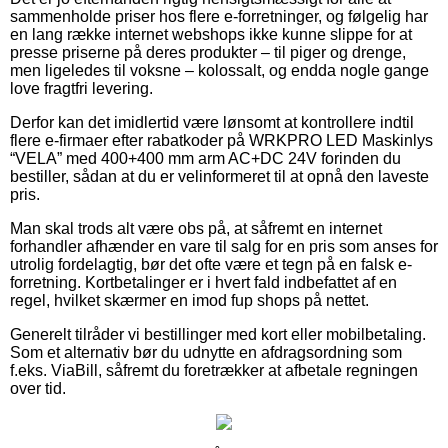
sammenholde priser hos flere e-forretninger, og følgelig har
en lang række internet webshops ikke kunne slippe for at
presse priserne på deres produkter – til piger og drenge,
men ligeledes til voksne – kolossalt, og endda nogle gange
love fragtfri levering.
Derfor kan det imidlertid være lønsomt at kontrollere indtil
flere e-firmaer efter rabatkoder på WRKPRO LED Maskinlys
“VELA” med 400+400 mm arm AC+DC 24V forinden du
bestiller, sådan at du er velinformeret til at opnå den laveste
pris.
Man skal trods alt være obs på, at såfremt en internet
forhandler afhænder en vare til salg for en pris som anses for
utrolig fordelagtig, bør det ofte være et tegn på en falsk e-
forretning. Kortbetalinger er i hvert fald indbefattet af en
regel, hvilket skærmer en imod fup shops på nettet.
Generelt tilråder vi bestillinger med kort eller mobilbetaling.
Som et alternativ bør du udnytte en afdragsordning som
f.eks. ViaBill, såfremt du foretrækker at afbetale regningen
over tid.