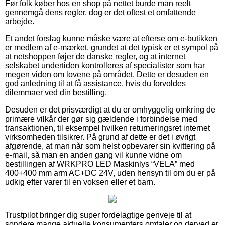
Før folk køber hos en shop på nettet burde man reelt
gennemgå dens regler, dog er det oftest et omfattende
arbejde.
Et andet forslag kunne måske være at efterse om e-butikken
er medlem af e-mærket, grundet at det typisk er et sympol på
at netshoppen føjer de danske regler, og at internet
selskabet undertiden kontrolleres af specialister som har
megen viden om lovene på området. Dette er desuden en
god anledning til at få assistance, hvis du forvoldes
dilemmaer ved din bestilling.
Desuden er det prisværdigt at du er omhyggelig omkring de
primære vilkår der gør sig gældende i forbindelse med
transaktionen, til eksempel hvilken returneringsret internet
virksomheden tilsikrer. På grund af dette er det i øvrigt
afgørende, at man når som helst opbevarer sin kvittering på
e-mail, så man en anden gang vil kunne vidne om
bestillingen af WRKPRO LED Maskinlys “VELA” med
400+400 mm arm AC+DC 24V, uden hensyn til om du er på
udkig efter varer til en voksen eller et barn.
Trustpilot bringer dig super fordelagtige genveje til at
sondere mange aktuelle konsumenters omtaler og derved er